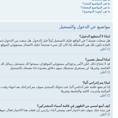
ما هي المواضيع المثبتة؟
ما هي المواضيع المقفلة؟
ما هي أيقونة الموضوع؟
مواضيع عن الدخول والتسجيل
لماذا لا أستطيع الدخول؟
هل سجلت نفسك؟ في الواقع عليك التسجيل أولاً قبل الدخول. هل منعت من الدخول (س
العادة تكون تلك هي المشكلة, إذا كان كل شيء صحيحاً عليك الاتصال بمسؤولي الموقع 
أعلى
لماذا أسجل نفسي؟
قد لا تحتاج ذلك, لكن الأمر يرجع إلى مسؤولي الموقع إن سمحوا لك بتسجيل رسائل ل
الخاصة, وغيرها. لن يستغرق تسجيلك سوى دقائق معدودة لذا ننصحك بالتسجيل
أعلى
لماذا يتم إخراجي آليا؟
إذا لم تضع علامة على
أدخلني آليا
عند دخولك المنتدى سوف يتم إخراجك بعد انتهاء وقت مع
المكتبة وانترنت كافيه والجامعة وغيرها
أعلى
كيف أمنع اسمي من الظهور في قائمة أسماء المشتركين؟
في نبذة عنك سوف تجد اختيار
أخف وضعي أثناء زيارتي
, إن فعلت هذا الاختيار
فعال
سوف 
أعلى