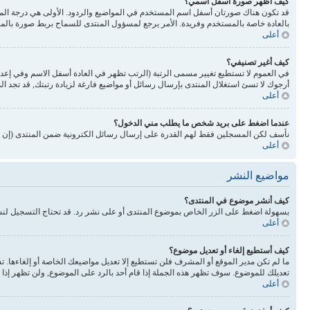
كيف أظهر صورة أسفل اسمي؟
بالعادة خاصة بالمستخدم وفريدة. الأمر يرجع لمسؤول المنتدى للسماح بربط صورة بالم
أعلى
كيف أغير تصنيفي؟
في العموم لا تستطيع تغيير مسمى الرتبة (الرتب تظهر في العادة أسفل الاسم وفي إع
أرجوك لا تسئ استغلال المنتدى بإرسال رسائل أو مواضيع فارغة لزيادة رتبتك, قد تجد 
أعلى
عندما اضغط على بريد شخص ما يطلب مني الدخول؟
نأسف لكن المسجلين فقط لهم القدرة على إرسال رسائل الكترونية ضمن المنتدى (إن كا
أعلى
مواضيع النشر
كيف أنشر موضوع في المنتدى؟
بسهولة اضغط على الزر الخاص بموضوع المنتدى أو على نشر رد. قد تحتاج التسجيل لن
أعلى
كيف أستطيع إلغاء أو تعديل موضوع؟
ما لم تكن مدير الموقع أو المشرف فلن تستطيع إلا تعديل مواضيعك الخاصة أو إلغاءها. 
تعديلك للموضوع. سوف تظهر هذه الجملة إذا قام أحد بالرد على الموضوع, ولن تظهر إذا ق
أعلى