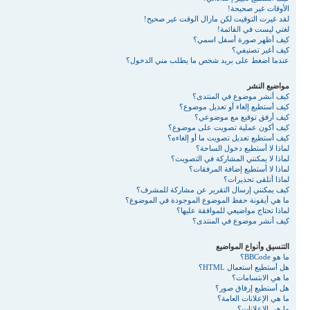
الأوقات غير صحيحة!
لقد غيرت التوقيت لكن مازال الوقت غير صحيح!
لغتي ليست في القائمة!
كيف أظهر صورة أسفل اسمي؟
كيف أغير تصنيفي؟
عندما اضغط على بريد شخص ما يطلب مني الدخول؟
مواضيع النشر
كيف أنشر موضوع في المنتدى؟
كيف أستطيع إلغاء أو تعديل موضوع؟
كيف أرفق توقيع مع موضوعي؟
كيف أكون عملية تصويت على موضوع؟
كيف أستطيع تعديل تصويت ما أو إلغاءه؟
لماذا لا أستطيع دخول الساحة؟
لماذا لا يمكنني المشاركة في التصويت؟
لماذا لا أستطيع إضافة المرفقات؟
لماذا أتلقى تحذيرات؟
كيف يمكنني إرسال التقرير عن مشاركة للمشرف؟
ما هي أيقونة حفظ الموضوع الموجودة في الموضوع؟
لماذا تحتاج مواضيعي للموافقة عليها؟
كيف أنشر موضوع في المنتدى؟
التنسيق وأنواع المواضيع
ما هو BBCode؟
هل أستطيع استعمال HTML؟
ما هي الابتسامات؟
هل أستطيع إرفاق صور؟
ما هي الإعلانات العامة؟
ما هي الإعلانات؟