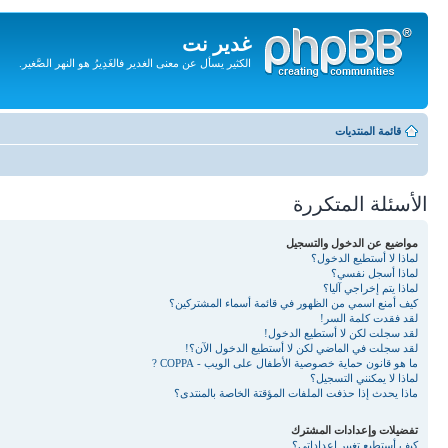
غدير نت
الكثير يسأل عن معنى الغدير فالغَدِيرُ هو النهر الصَّغير.
تجاهل
المحتويات
قائمة المنتديات
الأسئلة المتكررة
مواضيع عن الدخول والتسجيل
لماذا لا أستطيع الدخول؟
لماذا أسجل نفسي؟
لماذا يتم إخراجي آليا؟
كيف أمنع اسمي من الظهور في قائمة أسماء المشتركين؟
لقد فقدت كلمة السر!
لقد سجلت لكن لا أستطيع الدخول!
لقد سجلت في الماضي لكن لا أستطيع الدخول الآن؟!
ما هو قانون حماية خصوصية الأطفال على الويب - COPPA ?
لماذا لا يمكنني التسجيل؟
ماذا يحدث إذا حذفت الملفات المؤقتة الخاصة بالمنتدى؟
تفضيلات وإعدادات المشترك
كيف أستطيع تغيير إعداداتي؟