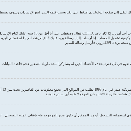
ذلك انتقل إلى صفحة الدخول ثم اضغط على
لقد نسيت كلمة السر
, اتبع الإرشادات وسوف تستطي
كان دعم COPPA فعال وضغطت على
أنا أقل من 13 سنة
عليك اتّباع الإرشا
بكيفية تشغيل الحساب. إذا أرسلت إليك رسالة بريد عليك اتّباع الإرشادات, إذا لم تستلم ا
من صحة بريدك الالكتروني فأرسل رسالة للمدير
قوم في كل فترة بحذف الأعضاء الذين لم يشاركوا لمدة طويلة لتصغير حجم قاعدة البيانات. إ
COPPA
 استعملته للتسجيل. أو من الممكن أن يكون مدير الموقع قد قام بإيقاف عمليه التسجيل . ات