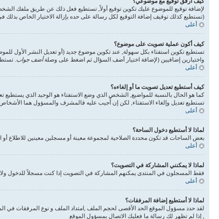
كيف أرفق توقيع مع موضوعي؟
لإضافة توقيع للموضوع عليك تكوين توقيع أولاً, تستطيع فعل ذلك عن طريق ملفك الشخ
(تستطيع كذلك توقيف إضافة التوقيع لكل رسالة على حده بإزالة الاختيار الخاص بذلك 
أعلى
كيف أكون عملية تصويت على موضوع؟
تستطيع تكوين استفتاء بكل سهولة, عند تكوين موضوع جديد (أو تعديل النشر الأول للم
واختيارين إضافيين (لإضافة اختيار أضف السؤال ثم اضغط على وصلة
أضف جواب
. تستطي
أعلى
كيف أستطيع تعديل تصويت ما أو إلغاءه؟
كما هو الحال بالنسبة للمواضيع, الشخص الذي وضع الاستفتاء هو الوحيد الذي يستطيع تع
تستطيع تعديل وإلغاء الاستفتاء, لكن إن أُجيب عليه فالمشرف والمسؤول هما الأشخاص ال
أعلى
لماذا لا أستطيع دخول الساحة؟
بعض الساحات قد تكون محددة الصلاحية لمجموعة معينة أو مسجلين معينين للاطلاع أو ا
أعلى
لماذا لا يمكنني المشاركة في التصويت؟
فقط المسجلون في المنتدى يمكنهم المشاركة في التصويت إذا كنت مسجلاً للدخول ولا 
أعلى
لماذا لا أستطيع إضافة المرفقات؟
لقد حدد مسؤول الموقع الحد الأقصى لحجم الملف ,امتداد الملف و نوع المرفقات في الم
, إذا لم تظهر لك رسالة ما فعليك الاتصال بمسؤول الموقع