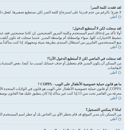
لقد فقدت كلمة السر!
لا تفزع! بالرغم من عدم قدرتنا على استرجاع كلمة السر لكن نستطيع تصفيرها. لفعل 
أعلى
لقد سجلت لكن لا أستطيع الدخول!
أولا تأكد من إدخالك اسم المستخدم وكلمة المرور الصحيحين. إن كانتا صحيحتين فقد حدث أحد أمرين. إذا 
تنشيط الاختيارات كلها, سواء بواسطتك أم بواسطة المدير. عندما سجلت قد تكون أبلغت 
منع المستخدمين العابرين من استغلال المنتدى بطريقة سيئة ومجهولة. إذا كنت متأكداً 
أعلى
لقد سجلت في الماضي لكن لا أستطيع الدخول الآن؟!
من الممكن أن يكون المدير قام بتعطيل أو حذف حسابك لسبب ما. أيضا، بعض المنتديات ت
النقاشات.
أعلى
ما هو قانون حماية خصوصية الأطفال على الويب - COPPA ?
معرفة من القاصر تحت سن 13.إذا كنت غير متأكد إذا كان ينطبق عليك هذا القانون بوصفك شخصا فالرجاء الانتباه بأن الموقع لا يقدم أي نصائح قانونية
أعلى
لماذا لا يمكنني التسجيل؟
من الممكن بأن مدير الموقع قد قام بحظر الآي بي الخاص بك أو حظر اسم المستخدم الذي
أعلى