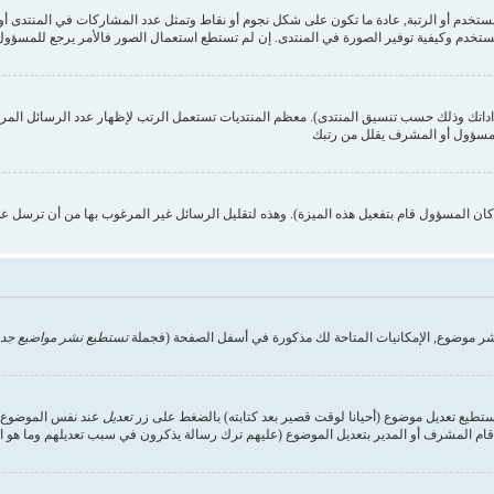
ستخدم وكيفية توفير الصورة في المنتدى. إن لم تستطع استعمال الصور فالأمر يرجع للمسؤول,
داداتك وذلك حسب تنسيق المنتدى). معظم المنتديات تستعمل الرتب لإظهار عدد الرسائل الم
المسؤول أو المشرف يقلل من رتبك
ن المسؤول قام بتفعيل هذه الميزة). وهذه لتقليل الرسائل غير المرغوب بها من أن ترسل ع
شر موضوع, الإمكانيات المتاحة لك مذكورة في أسفل الصفحة (فجملة
تستطيع نشر مواضيع جدي
تستطيع تعديل موضوع (أحيانا لوقت قصير بعد كتابته) بالضغط على زر
تعديل
عند نفس الموضوع. إ
ام المشرف أو المدير بتعديل الموضوع (عليهم ترك رسالة يذكرون في سبب تعديلهم وما هو التعد