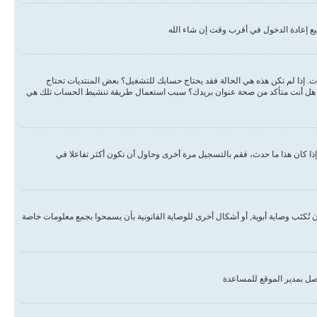
ع إعادة الدخول في أقرب وقت إن شاء الله
دات. إذا لم تكن هذه هي الحالة فقد يحتاج حسابك للتشغيل؟ بعض المنتديات تحتاج
لبريد هل أنت متأكد من صحة عنوان بريدك؟ سبب استعمال طريقة تنشيط الحساب تلك هي
ذا كان هذا ما حدث، فقم بالتسجيل مرة أخرى وحاول أن تكون أكثر تفاعلا في
, أو قانون حماية خصوصية الأطفال على الويب هو قانون في الولايات المتحدة الأمريكية صدر في عام 1998 يطلب من المواقع التي تجمع معلومات من القاصرين تحت سن 13 أن تُكتَب وصاية أبوية, أو أشكال أخرى للوصاية القانونية بأن يسمحوا بجمع معلومات خاصة
صل بمدير الموقع للمساعدة