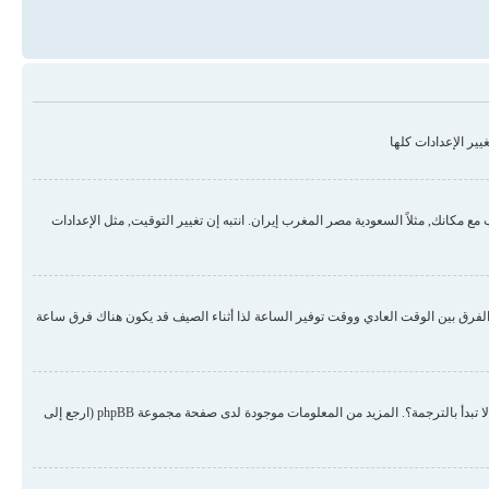
ير الإعدادات كلها
مكانك, مثلاً السعودية مصر المغرب إيران. انتبه إن تغيير التوقيت, مثل الإعدادات
لفرق بين الوقت العادي ووقت توفير الساعة لذا أثناء الصيف قد يكون هناك فرق ساعة
هناك احتمال أن المسؤول لم يضع لغتك من ضمن اللغات المنصبة أو لم يقم أحد بترجمة المنتدى للغتك. حاول الطلب من المسؤول أن ينصب لغتك في المنتدى, إن لم تكن موجودة لم لا تبدأ بالترجمة؟. المزيد من المعلومات موجودة لدى صفحة مجموعة phpBB (ارجع إلى