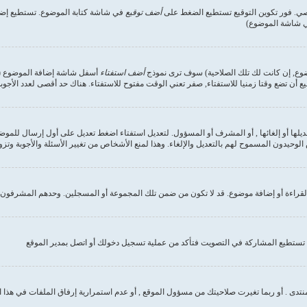
صي. فور تكوين التوقيع تستطيع الضغط على
أضف توقيع
في شاشة كتابة الموضوع. تستطيع إضاف
في شاشة الموضوع)
وضوع, إن كانت لك تلك الصلاحية) سوف ترى نموذج
أضف استفتاء
أسفل شاشة إضافة الموضوع (إن 
ع أن تضع وقتا زمنيا للاستفتاء, صفر تعني الوقت مفتوح للاستفتاء. هناك حد أقصى لعدد الأجوب
ديلها أو إلغائها , أو المشرف أو المسؤول. لتعديل استفتاء اضغط تعديل على أول إرسال للموض
وحيدون المسموح لهم بالتعديل والإلغاء. وهذا لمنع الأشخاص من تغيير الأسئلة والأجوبة وتز
لقراءة أو إضافة موضوع. قد لا تكون من ضمن تلك المجموعة أو المسجلين. وحدهم المشرفون و
تستطيع المشاركة في التصويت فتأكد من عملية تسجيل دخولك أو اتصل بمدير الموقع
نتدى . أو ربما تغيرت صلاحيتك من مسؤول الموقع , أو عدم استمرارية إرفاق الملفات في هذا 