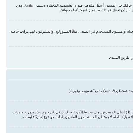
قد تكون هناك صورتان أسفل اسم المستخدم في المواضيع والردود. الأولى هي درجة المستخدم أو الرتبة, عادة ما تكون على شكل نجوم أو نقاط وتمثل عدد المشاركات في المنتدى أو حالتك في المنتدى. أسفل هذه هي صورة الشخصية المختارة وتسمى Avatar, وهي
 لك أن تسأل عن السبب (من المؤكد أنها معقولة!)
رسلة أو مستوى المستخدم في المنتدى, مثلاً المسؤولون والمشرفون لهم مراتب خاصة.
ن طريق المنتدى
دة, تستطيع المشاركة في التصويت, وغيرها
)
ذا رُدّ على الموضوع سوف تجد قليلاً من الجمل أسفل الموضوع, هذا يظهر عدد مرات
يل). للعلم لا يستطيع المستخدمون العاديون إلغاء الموضوع إذا ردّ عليه أحد