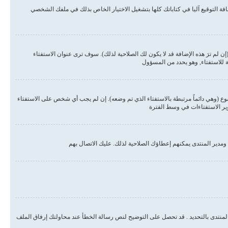
ة التوقيع آليا في كتاباتك كلها بتشغيل الاختيار الخاص بذلك في ملفك الشخصي
لم ترَ هذه الإضافة قد لا يكون لك الصلاحية لذلك). سوف ترى عنوان الاستفتاء
ة للاستفتاء, وهو يحدد من المسؤول
وع (وهي دائماً مرتبطة بالاستفتاء الذي تم وضعه). إن لم يجب أي شخص على الاستفتاء
وير الاستفتاءات في وسط الفترة
مدير المنتدى يمكنهم إعطاؤك الصلاحية لذلك. عليك الاتصال بهم
المنتدى بالتحديد . قد تحصل على التوضيح لنص رسالة الخطأ عند محاولتك إرفاق الملف