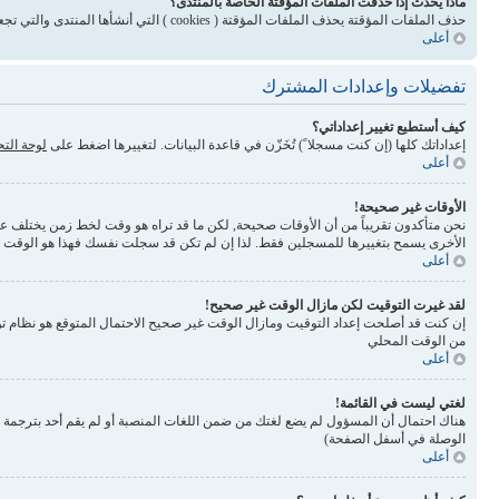
ماذا يحدث إذا حذفت الملفات المؤقتة الخاصة بالمنتدى؟
حذف الملفات المؤقتة يحذف الملفات المؤقتة ( cookies ) التي أنشأها المنتدى والتي تجعلك مسجلاً للدخول وتلغي بعض المميزات المرتبطة بنظام الملفات المؤقتة
أعلى
تفضيلات وإعدادات المشترك
كيف أستطيع تغيير إعداداتي؟
إعداداتك كلها (إن كنت مسجلا ً) تُخَزّن في قاعدة البيانات. لتغييرها اضغط على
لوحة الت
أعلى
الأوقات غير صحيحة!
نحن متأكدون تقريباً من أن الأوقات صحيحة, لكن ما قد تراه هو وقت لخط زمن يختلف عن ال
الأخرى يسمح بتغييرها للمسجلين فقط. لذا إن لم تكن قد سجلت نفسك فهذا هو الوقت
أعلى
لقد غيرت التوقيت لكن مازال الوقت غير صحيح!
إن كنت قد أصلحت إعداد التوقيت ومازال الوقت غير صحيح الاحتمال المتوقع هو نظام تو
من الوقت المحلي
أعلى
لغتي ليست في القائمة!
الوصلة في أسفل الصفحة)
أعلى