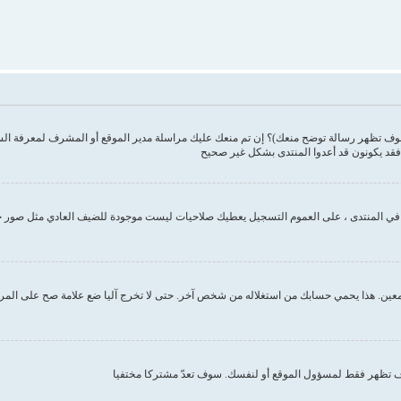
وف تظهر رسالة توضح منعك)؟ إن تم منعك عليك مراسلة مدير الموقع أو المشرف لمعرفة ال
فقد يكونون قد أعدوا المنتدى بشكل غير صحيح
ك في المنتدى ، على العموم التسجيل يعطيك صلاحيات ليست موجودة للضيف العادي مثل صور 
ين. هذا يحمي حسابك من استغلاله من شخص آخر. حتى لا تخرج آليا ضع علامة صح على المربع ا
تظهر فقط لمسؤول الموقع أو لنفسك. سوف تعدّ مشتركا مختفيا