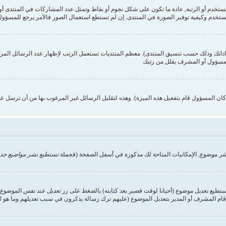
ستخدم وكيفية توفير الصورة في المنتدى. إن لم تستطع استعمال الصور فالأمر يرجع للمسؤول,
داداتك وذلك حسب تنسيق المنتدى). معظم المنتديات تستعمل الرتب لإظهار عدد الرسائل الم
المسؤول أو المشرف يقلل من رتبك
ن المسؤول قام بتفعيل هذه الميزة). وهذه لتقليل الرسائل غير المرغوب بها من أن ترسل ع
شر موضوع, الإمكانيات المتاحة لك مذكورة في أسفل الصفحة (فجملة
تستطيع نشر مواضيع جدي
تستطيع تعديل موضوع (أحيانا لوقت قصير بعد كتابته) بالضغط على زر
تعديل
عند نفس الموضوع. إ
ام المشرف أو المدير بتعديل الموضوع (عليهم ترك رسالة يذكرون في سبب تعديلهم وما هو التعد