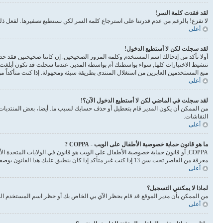
لقد فقدت كلمة السر!
لا تفزع! بالرغم من عدم قدرتنا على استرجاع كلمة السر لكن نستطيع تصفيرها. لفعل 
أعلى
لقد سجلت لكن لا أستطيع الدخول!
أولا تأكد من إدخالك اسم المستخدم وكلمة المرور الصحيحين. إن كانتا صحيحتين فقد حدث أحد أمرين. إذا 
تنشيط الاختيارات كلها, سواء بواسطتك أم بواسطة المدير. عندما سجلت قد تكون أبلغت 
منع المستخدمين العابرين من استغلال المنتدى بطريقة سيئة ومجهولة. إذا كنت متأكداً 
أعلى
لقد سجلت في الماضي لكن لا أستطيع الدخول الآن؟!
من الممكن أن يكون المدير قام بتعطيل أو حذف حسابك لسبب ما. أيضا، بعض المنتديات ت
النقاشات.
أعلى
ما هو قانون حماية خصوصية الأطفال على الويب - COPPA ?
معرفة من القاصر تحت سن 13.إذا كنت غير متأكد إذا كان ينطبق عليك هذا القانون بوصفك شخصا فالرجاء الانتباه بأن الموقع لا يقدم أي نصائح قانونية
أعلى
لماذا لا يمكنني التسجيل؟
من الممكن بأن مدير الموقع قد قام بحظر الآي بي الخاص بك أو حظر اسم المستخدم الذي
أعلى