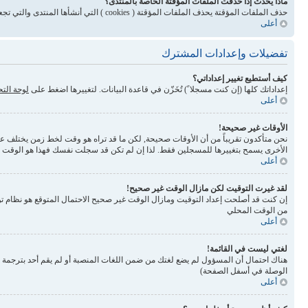
ماذا يحدث إذا حذفت الملفات المؤقتة الخاصة بالمنتدى؟
حذف الملفات المؤقتة يحذف الملفات المؤقتة ( cookies ) التي أنشأها المنتدى والتي تجعلك مسجلاً للدخول وتلغي بعض المميزات المرتبطة بنظام الملفات المؤقتة
أعلى
تفضيلات وإعدادات المشترك
كيف أستطيع تغيير إعداداتي؟
إعداداتك كلها (إن كنت مسجلا ً) تُخَزّن في قاعدة البيانات. لتغييرها اضغط على
لوحة الت
أعلى
الأوقات غير صحيحة!
نحن متأكدون تقريباً من أن الأوقات صحيحة, لكن ما قد تراه هو وقت لخط زمن يختلف عن ال
الأخرى يسمح بتغييرها للمسجلين فقط. لذا إن لم تكن قد سجلت نفسك فهذا هو الوقت
أعلى
لقد غيرت التوقيت لكن مازال الوقت غير صحيح!
إن كنت قد أصلحت إعداد التوقيت ومازال الوقت غير صحيح الاحتمال المتوقع هو نظام تو
من الوقت المحلي
أعلى
لغتي ليست في القائمة!
الوصلة في أسفل الصفحة)
أعلى