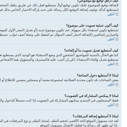
كيف أرفق توقيع مع موضوعي؟
لإضافة توقيع للموضوع عليك تكوين توقيع أولاً, تستطيع فعل ذلك عن طريق ملفك الشخ
(تستطيع كذلك توقيف إضافة التوقيع لكل رسالة على حده بإزالة الاختيار الخاص بذلك 
أعلى
كيف أكون عملية تصويت على موضوع؟
تستطيع تكوين استفتاء بكل سهولة, عند تكوين موضوع جديد (أو تعديل النشر الأول للم
واختيارين إضافيين (لإضافة اختيار أضف السؤال ثم اضغط على وصلة
أضف جواب
. تستطي
أعلى
كيف أستطيع تعديل تصويت ما أو إلغاءه؟
كما هو الحال بالنسبة للمواضيع, الشخص الذي وضع الاستفتاء هو الوحيد الذي يستطيع تع
تستطيع تعديل وإلغاء الاستفتاء, لكن إن أُجيب عليه فالمشرف والمسؤول هما الأشخاص ال
أعلى
لماذا لا أستطيع دخول الساحة؟
بعض الساحات قد تكون محددة الصلاحية لمجموعة معينة أو مسجلين معينين للاطلاع أو ا
أعلى
لماذا لا يمكنني المشاركة في التصويت؟
فقط المسجلون في المنتدى يمكنهم المشاركة في التصويت إذا كنت مسجلاً للدخول ولا 
أعلى
لماذا لا أستطيع إضافة المرفقات؟
لقد حدد مسؤول الموقع الحد الأقصى لحجم الملف ,امتداد الملف و نوع المرفقات في الم
, إذا لم تظهر لك رسالة ما فعليك الاتصال بمسؤول الموقع