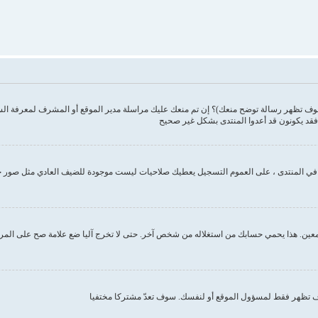
وف تظهر رسالة توضح منعك)؟ إن تم منعك عليك مراسلة مدير الموقع أو المشرف لمعرفة ال
فقد يكونون قد أعدوا المنتدى بشكل غير صحيح
ك في المنتدى ، على العموم التسجيل يعطيك صلاحيات ليست موجودة للضيف العادي مثل صور 
ين. هذا يحمي حسابك من استغلاله من شخص آخر. حتى لا تخرج آليا ضع علامة صح على المربع ا
تظهر فقط لمسؤول الموقع أو لنفسك. سوف تعدّ مشتركا مختفيا