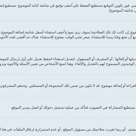
صي. فور تكوين التوقيع تستطيع الضغط على
أضف توقيع
في شاشة كتابة الموضوع. تستطيع إضاف
في شاشة الموضوع)
وضوع, إن كانت لك تلك الصلاحية) سوف ترى نموذج
أضف استفتاء
أسفل شاشة إضافة الموضوع (إن 
ع أن تضع وقتا زمنيا للاستفتاء, صفر تعني الوقت مفتوح للاستفتاء. هناك حد أقصى لعدد الأجوب
ديلها أو إلغائها , أو المشرف أو المسؤول. لتعديل استفتاء اضغط تعديل على أول إرسال للموض
وحيدون المسموح لهم بالتعديل والإلغاء. وهذا لمنع الأشخاص من تغيير الأسئلة والأجوبة وتز
لقراءة أو إضافة موضوع. قد لا تكون من ضمن تلك المجموعة أو المسجلين. وحدهم المشرفون و
تستطيع المشاركة في التصويت فتأكد من عملية تسجيل دخولك أو اتصل بمدير الموقع
نتدى . أو ربما تغيرت صلاحيتك من مسؤول الموقع , أو عدم استمرارية إرفاق الملفات في هذا 