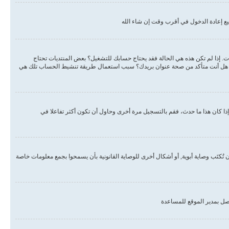
ع إعادة الدخول في أقرب وقت إن شاء الله
دات. إذا لم تكن هذه هي الحالة فقد يحتاج حسابك للتشغيل؟ بعض المنتديات تحتاج
لبريد هل أنت متأكد من صحة عنوان بريدك؟ سبب استعمال طريقة تنشيط الحساب تلك هي
ذا كان هذا ما حدث، فقم بالتسجيل مرة أخرى وحاول أن تكون أكثر تفاعلا في
, أو قانون حماية خصوصية الأطفال على الويب هو قانون في الولايات المتحدة الأمريكية صدر في عام 1998 يطلب من المواقع التي تجمع معلومات من القاصرين تحت سن 13 أن تُكتَب وصاية أبوية, أو أشكال أخرى للوصاية القانونية بأن يسمحوا بجمع معلومات خاصة
صل بمدير الموقع للمساعدة