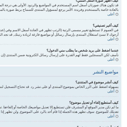
كيف أظهر صورة أسفل اسمي؟
بالعادة خاصة بالمستخدم وفريدة. الأمر يرجع لمسؤول المنتدى للسماح بربط صورة بالم
أعلى
كيف أغير تصنيفي؟
في العموم لا تستطيع تغيير مسمى الرتبة (الرتب تظهر في العادة أسفل الاسم وفي إع
أرجوك لا تسئ استغلال المنتدى بإرسال رسائل أو مواضيع فارغة لزيادة رتبتك, قد تجد 
أعلى
عندما اضغط على بريد شخص ما يطلب مني الدخول؟
نأسف لكن المسجلين فقط لهم القدرة على إرسال رسائل الكترونية ضمن المنتدى (إن كا
أعلى
مواضيع النشر
كيف أنشر موضوع في المنتدى؟
بسهولة اضغط على الزر الخاص بموضوع المنتدى أو على نشر رد. قد تحتاج التسجيل لن
أعلى
كيف أستطيع إلغاء أو تعديل موضوع؟
ما لم تكن مدير الموقع أو المشرف فلن تستطيع إلا تعديل مواضيعك الخاصة أو إلغاءها. 
تعديلك للموضوع. سوف تظهر هذه الجملة إذا قام أحد بالرد على الموضوع, ولن تظهر إذا ق
أعلى