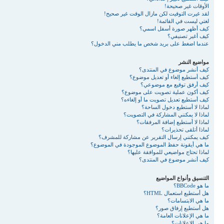
الأوقات غير صحيحة!
لقد غيرت التوقيت لكن مازال الوقت غير صحيح!
لغتي ليست في القائمة!
كيف أظهر صورة أسفل اسمي؟
كيف أغير تصنيفي؟
عندما اضغط على بريد شخص ما يطلب مني الدخول؟
مواضيع النشر
كيف أنشر موضوع في المنتدى؟
كيف أستطيع إلغاء أو تعديل موضوع؟
كيف أرفق توقيع مع موضوعي؟
كيف أكون عملية تصويت على موضوع؟
كيف أستطيع تعديل تصويت ما أو إلغاءه؟
لماذا لا أستطيع دخول الساحة؟
لماذا لا يمكنني المشاركة في التصويت؟
لماذا لا أستطيع إضافة المرفقات؟
لماذا أتلقى تحذيرات؟
كيف يمكنني إرسال التقرير عن مشاركة للمشرف؟
ما هي أيقونة حفظ الموضوع الموجودة في الموضوع؟
لماذا تحتاج مواضيعي للموافقة عليها؟
كيف أنشر موضوع في المنتدى؟
التنسيق وأنواع المواضيع
ما هو BBCode؟
هل أستطيع استعمال HTML؟
ما هي الابتسامات؟
هل أستطيع إرفاق صور؟
ما هي الإعلانات العامة؟
ما هي الإعلانات؟