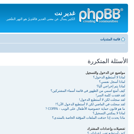
غدير نت
الكثير يسأل عن معنى الغدير فالغَدِيرُ هو النهر الصَّغير.
تجاهل
المحتويات
قائمة المنتديات
الأسئلة المتكررة
مواضيع عن الدخول والتسجيل
لماذا لا أستطيع الدخول؟
لماذا أسجل نفسي؟
لماذا يتم إخراجي آليا؟
كيف أمنع اسمي من الظهور في قائمة أسماء المشتركين؟
لقد فقدت كلمة السر!
لقد سجلت لكن لا أستطيع الدخول!
لقد سجلت في الماضي لكن لا أستطيع الدخول الآن؟!
ما هو قانون حماية خصوصية الأطفال على الويب - COPPA ?
لماذا لا يمكنني التسجيل؟
ماذا يحدث إذا حذفت الملفات المؤقتة الخاصة بالمنتدى؟
تفضيلات وإعدادات المشترك
كيف أستطيع تغيير إعداداتي؟