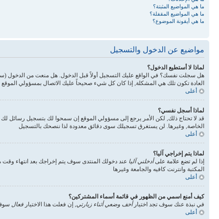
ما هي المواضيع المثبتة؟
ما هي المواضيع المقفلة؟
ما هي أيقونة الموضوع؟
مواضيع عن الدخول والتسجيل
لماذا لا أستطيع الدخول؟
هل سجلت نفسك؟ في الواقع عليك التسجيل أولاً قبل الدخول. هل منعت من الدخول (س
العادة تكون تلك هي المشكلة, إذا كان كل شيء صحيحاً عليك الاتصال بمسؤولي الموقع 
أعلى
لماذا أسجل نفسي؟
قد لا تحتاج ذلك, لكن الأمر يرجع إلى مسؤولي الموقع إن سمحوا لك بتسجيل رسائل ل
الخاصة, وغيرها. لن يستغرق تسجيلك سوى دقائق معدودة لذا ننصحك بالتسجيل
أعلى
لماذا يتم إخراجي آليا؟
إذا لم تضع علامة على
أدخلني آليا
عند دخولك المنتدى سوف يتم إخراجك بعد انتهاء وقت مع
المكتبة وانترنت كافيه والجامعة وغيرها
أعلى
كيف أمنع اسمي من الظهور في قائمة أسماء المشتركين؟
في نبذة عنك سوف تجد اختيار
أخف وضعي أثناء زيارتي
, إن فعلت هذا الاختيار
فعال
سوف 
أعلى