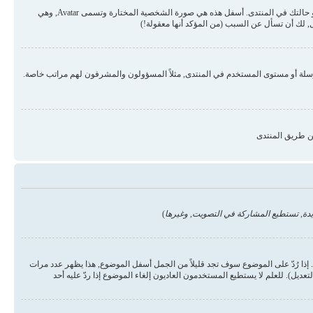
قد تكون هناك صورتان أسفل اسم المستخدم في المواضيع والردود. الأولى هي درجة المستخدم أو الرتبة, عادة ما تكون على شكل نجوم أو نقاط وتمثل عدد المشاركات في المنتدى أو حالتك في المنتدى. أسفل هذه هي صورة الشخصية المختارة وتسمى Avatar, وهي
 لك أن تسأل عن السبب (من المؤكد أنها معقولة!)
رسلة أو مستوى المستخدم في المنتدى, مثلاً المسؤولون والمشرفون لهم مراتب خاصة.
ن طريق المنتدى
دة, تستطيع المشاركة في التصويت, وغيرها
)
ذا رُدّ على الموضوع سوف تجد قليلاً من الجمل أسفل الموضوع, هذا يظهر عدد مرات
يل). للعلم لا يستطيع المستخدمون العاديون إلغاء الموضوع إذا ردّ عليه أحد