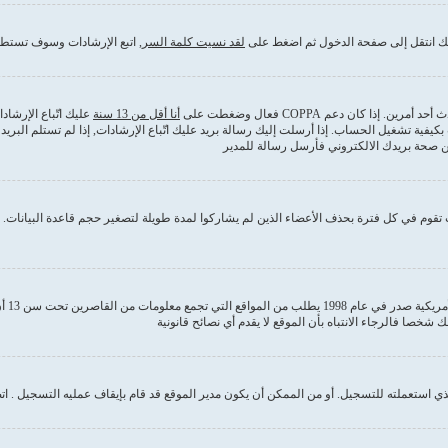
ذلك انتقل إلى صفحة الدخول ثم اضغط على
لقد نسيت كلمة السر
, اتبع الإرشادات وسوف تستطي
كان دعم COPPA فعال وضغطت على
أنا أقل من 13 سنة
عليك اتّباع الإرشا
بكيفية تشغيل الحساب. إذا أرسلت إليك رسالة بريد عليك اتّباع الإرشادات, إذا لم تستلم ا
من صحة بريدك الالكتروني فأرسل رسالة للمدير
قوم في كل فترة بحذف الأعضاء الذين لم يشاركوا لمدة طويلة لتصغير حجم قاعدة البيانات. إ
COPPA
 استعملته للتسجيل. أو من الممكن أن يكون مدير الموقع قد قام بإيقاف عمليه التسجيل . ات