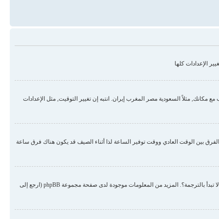
ير الإعدادات كلها
مكانك, مثلاً السعودية مصر المغرب إيران. انتبه إن تغيير التوقيت, مثل الإعدادات
لفرق بين الوقت العادي ووقت توفير الساعة لذا أثناء الصيف قد يكون هناك فرق ساعة
هناك احتمال أن المسؤول لم يضع لغتك من ضمن اللغات المنصبة أو لم يقم أحد بترجمة المنتدى للغتك. حاول الطلب من المسؤول أن ينصب لغتك في المنتدى, إن لم تكن موجودة لم لا تبدأ بالترجمة؟. المزيد من المعلومات موجودة لدى صفحة مجموعة phpBB (ارجع إلى