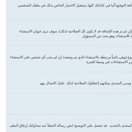
ة التوقيع آليا في كتاباتك كلها بتشغيل الاختيار الخاص بذلك في ملفك الشخصي
لم ترَ هذه الإضافة قد لا يكون لك الصلاحية لذلك). سوف ترى عنوان الاستفتاء
ة للاستفتاء, وهو يحدد من المسؤول
وع (وهي دائماً مرتبطة بالاستفتاء الذي تم وضعه). إن لم يجب أي شخص على الاستفتاء
وير الاستفتاءات في وسط الفترة
مدير المنتدى يمكنهم إعطاؤك الصلاحية لذلك. عليك الاتصال بهم
المنتدى بالتحديد . قد تحصل على التوضيح لنص رسالة الخطأ عند محاولتك إرفاق الملف