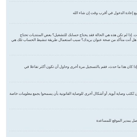
ع إعادة الدخول في أقرب وقت إن شاء الله
دات. إذا لم تكن هذه هي الحالة فقد يحتاج حسابك للتشغيل؟ بعض المنتديات تحتاج
لبريد هل أنت متأكد من صحة عنوان بريدك؟ سبب استعمال طريقة تنشيط الحساب تلك هي
ذا كان هذا ما حدث، فقم بالتسجيل مرة أخرى وحاول أن تكون أكثر تفاعلا في
, أو قانون حماية خصوصية الأطفال على الويب هو قانون في الولايات المتحدة الأمريكية صدر في عام 1998 يطلب من المواقع التي تجمع معلومات من القاصرين تحت سن 13 أن تُكتَب وصاية أبوية, أو أشكال أخرى للوصاية القانونية بأن يسمحوا بجمع معلومات خاصة
صل بمدير الموقع للمساعدة