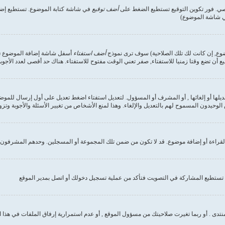
صي. فور تكوين التوقيع تستطيع الضغط على
أضف توقيع
في شاشة كتابة الموضوع. تستطيع إضاف
في شاشة الموضوع)
وضوع, إن كانت لك تلك الصلاحية) سوف ترى نموذج
أضف استفتاء
أسفل شاشة إضافة الموضوع (إن 
ع أن تضع وقتا زمنيا للاستفتاء, صفر تعني الوقت مفتوح للاستفتاء. هناك حد أقصى لعدد الأجوب
ديلها أو إلغائها , أو المشرف أو المسؤول. لتعديل استفتاء اضغط تعديل على أول إرسال للموض
وحيدون المسموح لهم بالتعديل والإلغاء. وهذا لمنع الأشخاص من تغيير الأسئلة والأجوبة وتز
لقراءة أو إضافة موضوع. قد لا تكون من ضمن تلك المجموعة أو المسجلين. وحدهم المشرفون و
تستطيع المشاركة في التصويت فتأكد من عملية تسجيل دخولك أو اتصل بمدير الموقع
نتدى . أو ربما تغيرت صلاحيتك من مسؤول الموقع , أو عدم استمرارية إرفاق الملفات في هذا 