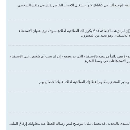
ة التوقيع آليا في كتاباتك كلها بتشغيل الاختيار الخاص بذلك في ملفك الشخصي
لم ترَ هذه الإضافة قد لا يكون لك الصلاحية لذلك). سوف ترى عنوان الاستفتاء
ة للاستفتاء, وهو يحدد من المسؤول
وع (وهي دائماً مرتبطة بالاستفتاء الذي تم وضعه). إن لم يجب أي شخص على الاستفتاء
وير الاستفتاءات في وسط الفترة
مدير المنتدى يمكنهم إعطاؤك الصلاحية لذلك. عليك الاتصال بهم
المنتدى بالتحديد . قد تحصل على التوضيح لنص رسالة الخطأ عند محاولتك إرفاق الملف