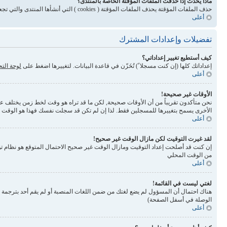
ماذا يحدث إذا حذفت الملفات المؤقتة الخاصة بالمنتدى؟
حذف الملفات المؤقتة يحذف الملفات المؤقتة ( cookies ) التي أنشأها المنتدى والتي تجعلك مسجلاً للدخول وتلغي بعض المميزات المرتبطة بنظام الملفات المؤقتة
أعلى
تفضيلات وإعدادات المشترك
كيف أستطيع تغيير إعداداتي؟
إعداداتك كلها (إن كنت مسجلا ً) تُخَزّن في قاعدة البيانات. لتغييرها اضغط على
لوحة الت
أعلى
الأوقات غير صحيحة!
نحن متأكدون تقريباً من أن الأوقات صحيحة, لكن ما قد تراه هو وقت لخط زمن يختلف عن ال
الأخرى يسمح بتغييرها للمسجلين فقط. لذا إن لم تكن قد سجلت نفسك فهذا هو الوقت
أعلى
لقد غيرت التوقيت لكن مازال الوقت غير صحيح!
إن كنت قد أصلحت إعداد التوقيت ومازال الوقت غير صحيح الاحتمال المتوقع هو نظام تو
من الوقت المحلي
أعلى
لغتي ليست في القائمة!
الوصلة في أسفل الصفحة)
أعلى