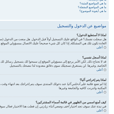
ما هي المواضيع المثبتة؟
ما هي المواضيع المقفلة؟
ما هي أيقونة الموضوع؟
مواضيع عن الدخول والتسجيل
لماذا لا أستطيع الدخول؟
هل سجلت نفسك؟ في الواقع عليك التسجيل أولاً قبل الدخول. هل منعت من الدخول (س
العادة تكون تلك هي المشكلة, إذا كان كل شيء صحيحاً عليك الاتصال بمسؤولي الموقع 
أعلى
لماذا أسجل نفسي؟
قد لا تحتاج ذلك, لكن الأمر يرجع إلى مسؤولي الموقع إن سمحوا لك بتسجيل رسائل ل
الخاصة, وغيرها. لن يستغرق تسجيلك سوى دقائق معدودة لذا ننصحك بالتسجيل
أعلى
لماذا يتم إخراجي آليا؟
إذا لم تضع علامة على
أدخلني آليا
عند دخولك المنتدى سوف يتم إخراجك بعد انتهاء وقت مع
المكتبة وانترنت كافيه والجامعة وغيرها
أعلى
كيف أمنع اسمي من الظهور في قائمة أسماء المشتركين؟
في نبذة عنك سوف تجد اختيار
أخف وضعي أثناء زيارتي
, إن فعلت هذا الاختيار
فعال
سوف 
أعلى