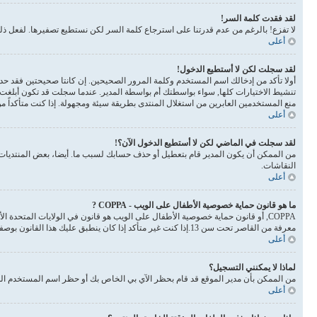
لقد فقدت كلمة السر!
لا تفزع! بالرغم من عدم قدرتنا على استرجاع كلمة السر لكن نستطيع تصفيرها. لفعل 
أعلى
لقد سجلت لكن لا أستطيع الدخول!
أولا تأكد من إدخالك اسم المستخدم وكلمة المرور الصحيحين. إن كانتا صحيحتين فقد حدث أحد أمرين. إذا 
تنشيط الاختيارات كلها, سواء بواسطتك أم بواسطة المدير. عندما سجلت قد تكون أبلغت 
منع المستخدمين العابرين من استغلال المنتدى بطريقة سيئة ومجهولة. إذا كنت متأكداً 
أعلى
لقد سجلت في الماضي لكن لا أستطيع الدخول الآن؟!
من الممكن أن يكون المدير قام بتعطيل أو حذف حسابك لسبب ما. أيضا، بعض المنتديات ت
النقاشات.
أعلى
ما هو قانون حماية خصوصية الأطفال على الويب - COPPA ?
معرفة من القاصر تحت سن 13.إذا كنت غير متأكد إذا كان ينطبق عليك هذا القانون بوصفك شخصا فالرجاء الانتباه بأن الموقع لا يقدم أي نصائح قانونية
أعلى
لماذا لا يمكنني التسجيل؟
من الممكن بأن مدير الموقع قد قام بحظر الآي بي الخاص بك أو حظر اسم المستخدم الذي
أعلى