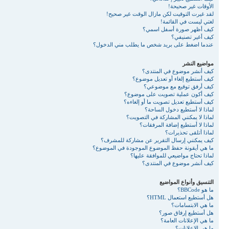
الأوقات غير صحيحة!
لقد غيرت التوقيت لكن مازال الوقت غير صحيح!
لغتي ليست في القائمة!
كيف أظهر صورة أسفل اسمي؟
كيف أغير تصنيفي؟
عندما اضغط على بريد شخص ما يطلب مني الدخول؟
مواضيع النشر
كيف أنشر موضوع في المنتدى؟
كيف أستطيع إلغاء أو تعديل موضوع؟
كيف أرفق توقيع مع موضوعي؟
كيف أكون عملية تصويت على موضوع؟
كيف أستطيع تعديل تصويت ما أو إلغاءه؟
لماذا لا أستطيع دخول الساحة؟
لماذا لا يمكنني المشاركة في التصويت؟
لماذا لا أستطيع إضافة المرفقات؟
لماذا أتلقى تحذيرات؟
كيف يمكنني إرسال التقرير عن مشاركة للمشرف؟
ما هي أيقونة حفظ الموضوع الموجودة في الموضوع؟
لماذا تحتاج مواضيعي للموافقة عليها؟
كيف أنشر موضوع في المنتدى؟
التنسيق وأنواع المواضيع
ما هو BBCode؟
هل أستطيع استعمال HTML؟
ما هي الابتسامات؟
هل أستطيع إرفاق صور؟
ما هي الإعلانات العامة؟
ما هي الإعلانات؟