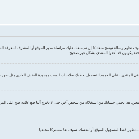
وف تظهر رسالة توضح منعك)؟ إن تم منعك عليك مراسلة مدير الموقع أو المشرف لمعرفة ال
فقد يكونون قد أعدوا المنتدى بشكل غير صحيح
ك في المنتدى ، على العموم التسجيل يعطيك صلاحيات ليست موجودة للضيف العادي مثل صور 
ين. هذا يحمي حسابك من استغلاله من شخص آخر. حتى لا تخرج آليا ضع علامة صح على المربع ا
تظهر فقط لمسؤول الموقع أو لنفسك. سوف تعدّ مشتركا مختفيا