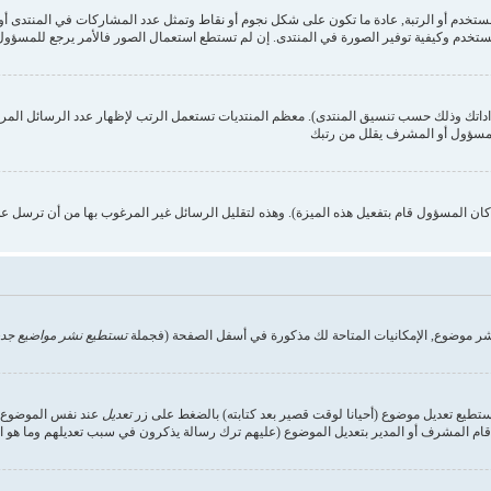
ستخدم وكيفية توفير الصورة في المنتدى. إن لم تستطع استعمال الصور فالأمر يرجع للمسؤول,
داداتك وذلك حسب تنسيق المنتدى). معظم المنتديات تستعمل الرتب لإظهار عدد الرسائل الم
المسؤول أو المشرف يقلل من رتبك
ن المسؤول قام بتفعيل هذه الميزة). وهذه لتقليل الرسائل غير المرغوب بها من أن ترسل ع
شر موضوع, الإمكانيات المتاحة لك مذكورة في أسفل الصفحة (فجملة
تستطيع نشر مواضيع جدي
تستطيع تعديل موضوع (أحيانا لوقت قصير بعد كتابته) بالضغط على زر
تعديل
عند نفس الموضوع. إ
ام المشرف أو المدير بتعديل الموضوع (عليهم ترك رسالة يذكرون في سبب تعديلهم وما هو التعد