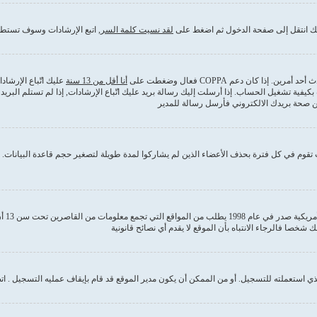
ذلك انتقل إلى صفحة الدخول ثم اضغط على
لقد نسيت كلمة السر
, اتبع الإرشادات وسوف تستطي
كان دعم COPPA فعال وضغطت على
أنا أقل من 13 سنة
عليك اتّباع الإرشا
بكيفية تشغيل الحساب. إذا أرسلت إليك رسالة بريد عليك اتّباع الإرشادات, إذا لم تستلم ا
من صحة بريدك الالكتروني فأرسل رسالة للمدير
قوم في كل فترة بحذف الأعضاء الذين لم يشاركوا لمدة طويلة لتصغير حجم قاعدة البيانات. إ
COPPA
 استعملته للتسجيل. أو من الممكن أن يكون مدير الموقع قد قام بإيقاف عمليه التسجيل . ات