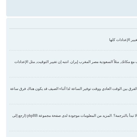
ير الإعدادات كلها
مكانك, مثلاً السعودية مصر المغرب إيران. انتبه إن تغيير التوقيت, مثل الإعدادات
لفرق بين الوقت العادي ووقت توفير الساعة لذا أثناء الصيف قد يكون هناك فرق ساعة
هناك احتمال أن المسؤول لم يضع لغتك من ضمن اللغات المنصبة أو لم يقم أحد بترجمة المنتدى للغتك. حاول الطلب من المسؤول أن ينصب لغتك في المنتدى, إن لم تكن موجودة لم لا تبدأ بالترجمة؟. المزيد من المعلومات موجودة لدى صفحة مجموعة phpBB (ارجع إلى