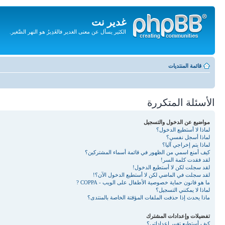
غدير نت
الكثير يسأل عن معنى الغدير فالغَدِيرُ هو النهر الصَّغير.
تجاهل
المحتويات
قائمة المنتديات
الأسئلة المتكررة
مواضيع عن الدخول والتسجيل
لماذا لا أستطيع الدخول؟
لماذا أسجل نفسي؟
لماذا يتم إخراجي آليا؟
كيف أمنع اسمي من الظهور في قائمة أسماء المشتركين؟
لقد فقدت كلمة السر!
لقد سجلت لكن لا أستطيع الدخول!
لقد سجلت في الماضي لكن لا أستطيع الدخول الآن؟!
ما هو قانون حماية خصوصية الأطفال على الويب - COPPA ?
لماذا لا يمكنني التسجيل؟
ماذا يحدث إذا حذفت الملفات المؤقتة الخاصة بالمنتدى؟
تفضيلات وإعدادات المشترك
كيف أستطيع تغيير إعداداتي؟