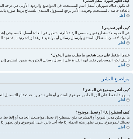
كيف أظهر صورة أسفل اسمي؟
بالعادة خاصة بالمستخدم وفريدة. الأمر يرجع لمسؤول المنتدى للسماح بربط صورة بالم
أعلى
كيف أغير تصنيفي؟
في العموم لا تستطيع تغيير مسمى الرتبة (الرتب تظهر في العادة أسفل الاسم وفي إع
أرجوك لا تسئ استغلال المنتدى بإرسال رسائل أو مواضيع فارغة لزيادة رتبتك, قد تجد 
أعلى
عندما اضغط على بريد شخص ما يطلب مني الدخول؟
نأسف لكن المسجلين فقط لهم القدرة على إرسال رسائل الكترونية ضمن المنتدى (إن كا
أعلى
مواضيع النشر
كيف أنشر موضوع في المنتدى؟
بسهولة اضغط على الزر الخاص بموضوع المنتدى أو على نشر رد. قد تحتاج التسجيل لن
أعلى
كيف أستطيع إلغاء أو تعديل موضوع؟
ما لم تكن مدير الموقع أو المشرف فلن تستطيع إلا تعديل مواضيعك الخاصة أو إلغاءها. 
تعديلك للموضوع. سوف تظهر هذه الجملة إذا قام أحد بالرد على الموضوع, ولن تظهر إذا ق
أعلى