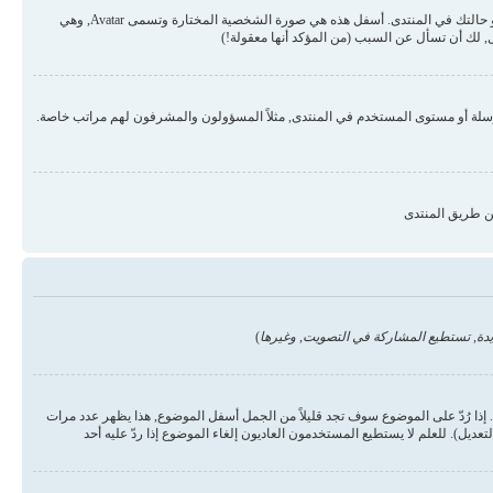
قد تكون هناك صورتان أسفل اسم المستخدم في المواضيع والردود. الأولى هي درجة المستخدم أو الرتبة, عادة ما تكون على شكل نجوم أو نقاط وتمثل عدد المشاركات في المنتدى أو حالتك في المنتدى. أسفل هذه هي صورة الشخصية المختارة وتسمى Avatar, وهي
 لك أن تسأل عن السبب (من المؤكد أنها معقولة!)
رسلة أو مستوى المستخدم في المنتدى, مثلاً المسؤولون والمشرفون لهم مراتب خاصة.
ن طريق المنتدى
دة, تستطيع المشاركة في التصويت, وغيرها
)
ذا رُدّ على الموضوع سوف تجد قليلاً من الجمل أسفل الموضوع, هذا يظهر عدد مرات
يل). للعلم لا يستطيع المستخدمون العاديون إلغاء الموضوع إذا ردّ عليه أحد