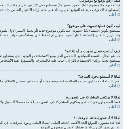
كيف أرفق توقيع مع موضوعي؟
لإضافة توقيع للموضوع عليك تكوين توقيع أولاً, تستطيع فعل ذلك عن طريق ملفك الشخ
(تستطيع كذلك توقيف إضافة التوقيع لكل رسالة على حده بإزالة الاختيار الخاص بذلك 
أعلى
كيف أكون عملية تصويت على موضوع؟
تستطيع تكوين استفتاء بكل سهولة, عند تكوين موضوع جديد (أو تعديل النشر الأول للم
واختيارين إضافيين (لإضافة اختيار أضف السؤال ثم اضغط على وصلة
أضف جواب
. تستطي
أعلى
كيف أستطيع تعديل تصويت ما أو إلغاءه؟
كما هو الحال بالنسبة للمواضيع, الشخص الذي وضع الاستفتاء هو الوحيد الذي يستطيع تع
تستطيع تعديل وإلغاء الاستفتاء, لكن إن أُجيب عليه فالمشرف والمسؤول هما الأشخاص ال
أعلى
لماذا لا أستطيع دخول الساحة؟
بعض الساحات قد تكون محددة الصلاحية لمجموعة معينة أو مسجلين معينين للاطلاع أو ا
أعلى
لماذا لا يمكنني المشاركة في التصويت؟
فقط المسجلون في المنتدى يمكنهم المشاركة في التصويت إذا كنت مسجلاً للدخول ولا 
أعلى
لماذا لا أستطيع إضافة المرفقات؟
لقد حدد مسؤول الموقع الحد الأقصى لحجم الملف ,امتداد الملف و نوع المرفقات في الم
, إذا لم تظهر لك رسالة ما فعليك الاتصال بمسؤول الموقع