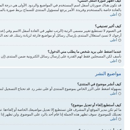
كيف أظهر صورة أسفل اسمي؟
بالعادة خاصة بالمستخدم وفريدة. الأمر يرجع لمسؤول المنتدى للسماح بربط صورة بالم
أعلى
كيف أغير تصنيفي؟
في العموم لا تستطيع تغيير مسمى الرتبة (الرتب تظهر في العادة أسفل الاسم وفي إع
أرجوك لا تسئ استغلال المنتدى بإرسال رسائل أو مواضيع فارغة لزيادة رتبتك, قد تجد 
أعلى
عندما اضغط على بريد شخص ما يطلب مني الدخول؟
نأسف لكن المسجلين فقط لهم القدرة على إرسال رسائل الكترونية ضمن المنتدى (إن كا
أعلى
مواضيع النشر
كيف أنشر موضوع في المنتدى؟
بسهولة اضغط على الزر الخاص بموضوع المنتدى أو على نشر رد. قد تحتاج التسجيل لن
أعلى
كيف أستطيع إلغاء أو تعديل موضوع؟
ما لم تكن مدير الموقع أو المشرف فلن تستطيع إلا تعديل مواضيعك الخاصة أو إلغاءها. 
تعديلك للموضوع. سوف تظهر هذه الجملة إذا قام أحد بالرد على الموضوع, ولن تظهر إذا ق
أعلى