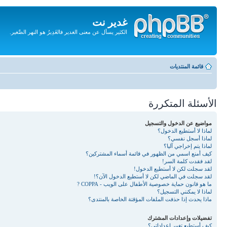
غدير نت
الكثير يسأل عن معنى الغدير فالغَدِيرُ هو النهر الصَّغير.
تجاهل
المحتويات
قائمة المنتديات
الأسئلة المتكررة
مواضيع عن الدخول والتسجيل
لماذا لا أستطيع الدخول؟
لماذا أسجل نفسي؟
لماذا يتم إخراجي آليا؟
كيف أمنع اسمي من الظهور في قائمة أسماء المشتركين؟
لقد فقدت كلمة السر!
لقد سجلت لكن لا أستطيع الدخول!
لقد سجلت في الماضي لكن لا أستطيع الدخول الآن؟!
ما هو قانون حماية خصوصية الأطفال على الويب - COPPA ?
لماذا لا يمكنني التسجيل؟
ماذا يحدث إذا حذفت الملفات المؤقتة الخاصة بالمنتدى؟
تفضيلات وإعدادات المشترك
كيف أستطيع تغيير إعداداتي؟