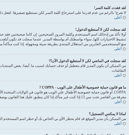
لقد فقدت كلمة السر!
لا تفزع! بالرغم من عدم قدرتنا على استرجاع كلمة السر لكن نستطيع تصفيرها. لفعل 
أعلى
لقد سجلت لكن لا أستطيع الدخول!
أولا تأكد من إدخالك اسم المستخدم وكلمة المرور الصحيحين. إن كانتا صحيحتين فقد حدث أحد أمرين. إذا 
تنشيط الاختيارات كلها, سواء بواسطتك أم بواسطة المدير. عندما سجلت قد تكون أبلغت 
منع المستخدمين العابرين من استغلال المنتدى بطريقة سيئة ومجهولة. إذا كنت متأكداً 
أعلى
لقد سجلت في الماضي لكن لا أستطيع الدخول الآن؟!
من الممكن أن يكون المدير قام بتعطيل أو حذف حسابك لسبب ما. أيضا، بعض المنتديات ت
النقاشات.
أعلى
ما هو قانون حماية خصوصية الأطفال على الويب - COPPA ?
معرفة من القاصر تحت سن 13.إذا كنت غير متأكد إذا كان ينطبق عليك هذا القانون بوصفك شخصا فالرجاء الانتباه بأن الموقع لا يقدم أي نصائح قانونية
أعلى
لماذا لا يمكنني التسجيل؟
من الممكن بأن مدير الموقع قد قام بحظر الآي بي الخاص بك أو حظر اسم المستخدم الذي
أعلى