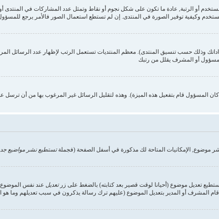
ستخدم وكيفية توفير الصورة في المنتدى. إن لم تستطع استعمال الصور فالأمر يرجع للمسؤول,
داداتك وذلك حسب تنسيق المنتدى). معظم المنتديات تستعمل الرتب لإظهار عدد الرسائل الم
المسؤول أو المشرف يقلل من رتبك
ن المسؤول قام بتفعيل هذه الميزة). وهذه لتقليل الرسائل غير المرغوب بها من أن ترسل ع
شر موضوع, الإمكانيات المتاحة لك مذكورة في أسفل الصفحة (فجملة
تستطيع نشر مواضيع جدي
تستطيع تعديل موضوع (أحيانا لوقت قصير بعد كتابته) بالضغط على زر
تعديل
عند نفس الموضوع. إ
ام المشرف أو المدير بتعديل الموضوع (عليهم ترك رسالة يذكرون في سبب تعديلهم وما هو التعد