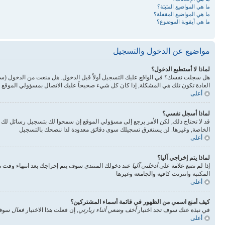
ما هي المواضيع المثبتة؟
ما هي المواضيع المقفلة؟
ما هي أيقونة الموضوع؟
مواضيع عن الدخول والتسجيل
لماذا لا أستطيع الدخول؟
هل سجلت نفسك؟ في الواقع عليك التسجيل أولاً قبل الدخول. هل منعت من الدخول (س
العادة تكون تلك هي المشكلة, إذا كان كل شيء صحيحاً عليك الاتصال بمسؤولي الموقع 
أعلى
لماذا أسجل نفسي؟
قد لا تحتاج ذلك, لكن الأمر يرجع إلى مسؤولي الموقع إن سمحوا لك بتسجيل رسائل ل
الخاصة, وغيرها. لن يستغرق تسجيلك سوى دقائق معدودة لذا ننصحك بالتسجيل
أعلى
لماذا يتم إخراجي آليا؟
إذا لم تضع علامة على
أدخلني آليا
عند دخولك المنتدى سوف يتم إخراجك بعد انتهاء وقت مع
المكتبة وانترنت كافيه والجامعة وغيرها
أعلى
كيف أمنع اسمي من الظهور في قائمة أسماء المشتركين؟
في نبذة عنك سوف تجد اختيار
أخف وضعي أثناء زيارتي
, إن فعلت هذا الاختيار
فعال
سوف 
أعلى