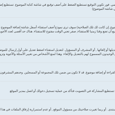
صي. فور تكوين التوقيع تستطيع الضغط على
أضف توقيع
في شاشة كتابة الموضوع. تستطيع إضاف
في شاشة الموضوع)
وضوع, إن كانت لك تلك الصلاحية) سوف ترى نموذج
أضف استفتاء
أسفل شاشة إضافة الموضوع (إن 
ع أن تضع وقتا زمنيا للاستفتاء, صفر تعني الوقت مفتوح للاستفتاء. هناك حد أقصى لعدد الأجوب
ديلها أو إلغائها , أو المشرف أو المسؤول. لتعديل استفتاء اضغط تعديل على أول إرسال للموض
وحيدون المسموح لهم بالتعديل والإلغاء. وهذا لمنع الأشخاص من تغيير الأسئلة والأجوبة وتز
لقراءة أو إضافة موضوع. قد لا تكون من ضمن تلك المجموعة أو المسجلين. وحدهم المشرفون و
تستطيع المشاركة في التصويت فتأكد من عملية تسجيل دخولك أو اتصل بمدير الموقع
نتدى . أو ربما تغيرت صلاحيتك من مسؤول الموقع , أو عدم استمرارية إرفاق الملفات في هذا 