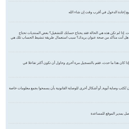
ع إعادة الدخول في أقرب وقت إن شاء الله
دات. إذا لم تكن هذه هي الحالة فقد يحتاج حسابك للتشغيل؟ بعض المنتديات تحتاج
لبريد هل أنت متأكد من صحة عنوان بريدك؟ سبب استعمال طريقة تنشيط الحساب تلك هي
ذا كان هذا ما حدث، فقم بالتسجيل مرة أخرى وحاول أن تكون أكثر تفاعلا في
, أو قانون حماية خصوصية الأطفال على الويب هو قانون في الولايات المتحدة الأمريكية صدر في عام 1998 يطلب من المواقع التي تجمع معلومات من القاصرين تحت سن 13 أن تُكتَب وصاية أبوية, أو أشكال أخرى للوصاية القانونية بأن يسمحوا بجمع معلومات خاصة
صل بمدير الموقع للمساعدة