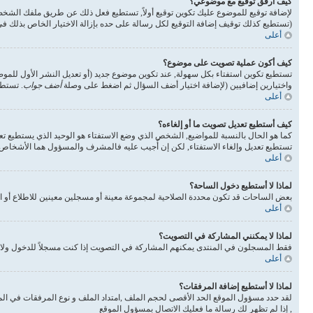
كيف أرفق توقيع مع موضوعي؟
لإضافة توقيع للموضوع عليك تكوين توقيع أولاً, تستطيع فعل ذلك عن طريق ملفك الشخ
(تستطيع كذلك توقيف إضافة التوقيع لكل رسالة على حده بإزالة الاختيار الخاص بذلك 
أعلى
كيف أكون عملية تصويت على موضوع؟
تستطيع تكوين استفتاء بكل سهولة, عند تكوين موضوع جديد (أو تعديل النشر الأول للم
واختيارين إضافيين (لإضافة اختيار أضف السؤال ثم اضغط على وصلة
أضف جواب
. تستطي
أعلى
كيف أستطيع تعديل تصويت ما أو إلغاءه؟
كما هو الحال بالنسبة للمواضيع, الشخص الذي وضع الاستفتاء هو الوحيد الذي يستطيع تع
تستطيع تعديل وإلغاء الاستفتاء, لكن إن أُجيب عليه فالمشرف والمسؤول هما الأشخاص ال
أعلى
لماذا لا أستطيع دخول الساحة؟
بعض الساحات قد تكون محددة الصلاحية لمجموعة معينة أو مسجلين معينين للاطلاع أو ا
أعلى
لماذا لا يمكنني المشاركة في التصويت؟
فقط المسجلون في المنتدى يمكنهم المشاركة في التصويت إذا كنت مسجلاً للدخول ولا 
أعلى
لماذا لا أستطيع إضافة المرفقات؟
لقد حدد مسؤول الموقع الحد الأقصى لحجم الملف ,امتداد الملف و نوع المرفقات في الم
, إذا لم تظهر لك رسالة ما فعليك الاتصال بمسؤول الموقع