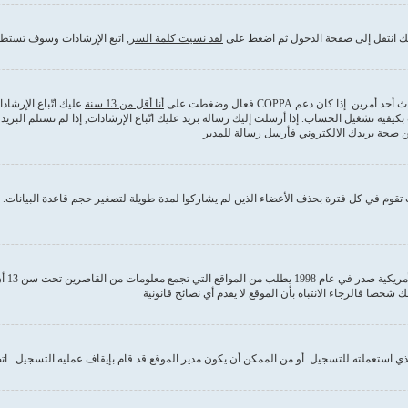
ذلك انتقل إلى صفحة الدخول ثم اضغط على
لقد نسيت كلمة السر
, اتبع الإرشادات وسوف تستطي
كان دعم COPPA فعال وضغطت على
أنا أقل من 13 سنة
عليك اتّباع الإرشا
بكيفية تشغيل الحساب. إذا أرسلت إليك رسالة بريد عليك اتّباع الإرشادات, إذا لم تستلم ا
من صحة بريدك الالكتروني فأرسل رسالة للمدير
قوم في كل فترة بحذف الأعضاء الذين لم يشاركوا لمدة طويلة لتصغير حجم قاعدة البيانات. إ
COPPA
 استعملته للتسجيل. أو من الممكن أن يكون مدير الموقع قد قام بإيقاف عمليه التسجيل . ات