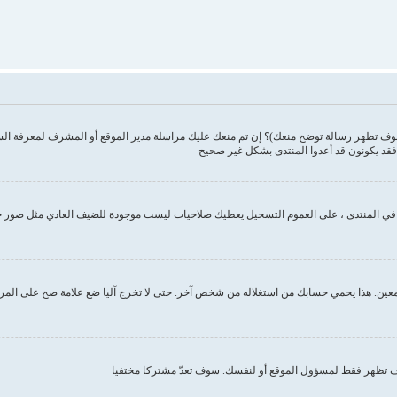
وف تظهر رسالة توضح منعك)؟ إن تم منعك عليك مراسلة مدير الموقع أو المشرف لمعرفة ال
فقد يكونون قد أعدوا المنتدى بشكل غير صحيح
ك في المنتدى ، على العموم التسجيل يعطيك صلاحيات ليست موجودة للضيف العادي مثل صور 
ين. هذا يحمي حسابك من استغلاله من شخص آخر. حتى لا تخرج آليا ضع علامة صح على المربع ا
تظهر فقط لمسؤول الموقع أو لنفسك. سوف تعدّ مشتركا مختفيا