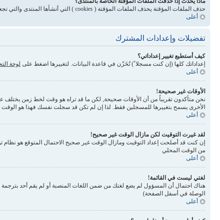
ماذا يحدث إذا حذفت الملفات المؤقتة الخاصة بالمنتدى؟
حذف الملفات المؤقتة يحذف الملفات المؤقتة ( cookies ) التي أنشأها المنتدى والتي تجعلك مسجلاً للدخول وتلغي بعض المميزات المرتبطة بنظام الملفات المؤقتة
أعلى
تفضيلات وإعدادات المشترك
كيف أستطيع تغيير إعداداتي؟
إعداداتك كلها (إن كنت مسجلا ً) تُخَزّن في قاعدة البيانات. لتغييرها اضغط على
لوحة الت
أعلى
الأوقات غير صحيحة!
نحن متأكدون تقريباً من أن الأوقات صحيحة, لكن ما قد تراه هو وقت لخط زمن يختلف عن ال
الأخرى يسمح بتغييرها للمسجلين فقط. لذا إن لم تكن قد سجلت نفسك فهذا هو الوقت
أعلى
لقد غيرت التوقيت لكن مازال الوقت غير صحيح!
إن كنت قد أصلحت إعداد التوقيت ومازال الوقت غير صحيح الاحتمال المتوقع هو نظام تو
من الوقت المحلي
أعلى
لغتي ليست في القائمة!
الوصلة في أسفل الصفحة)
أعلى