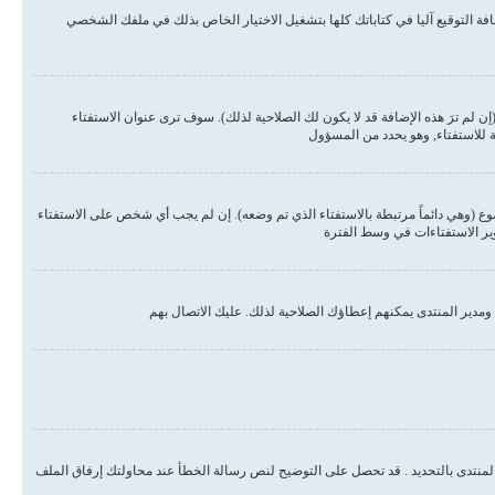
ة التوقيع آليا في كتاباتك كلها بتشغيل الاختيار الخاص بذلك في ملفك الشخصي
لم ترَ هذه الإضافة قد لا يكون لك الصلاحية لذلك). سوف ترى عنوان الاستفتاء
ة للاستفتاء, وهو يحدد من المسؤول
وع (وهي دائماً مرتبطة بالاستفتاء الذي تم وضعه). إن لم يجب أي شخص على الاستفتاء
وير الاستفتاءات في وسط الفترة
مدير المنتدى يمكنهم إعطاؤك الصلاحية لذلك. عليك الاتصال بهم
المنتدى بالتحديد . قد تحصل على التوضيح لنص رسالة الخطأ عند محاولتك إرفاق الملف