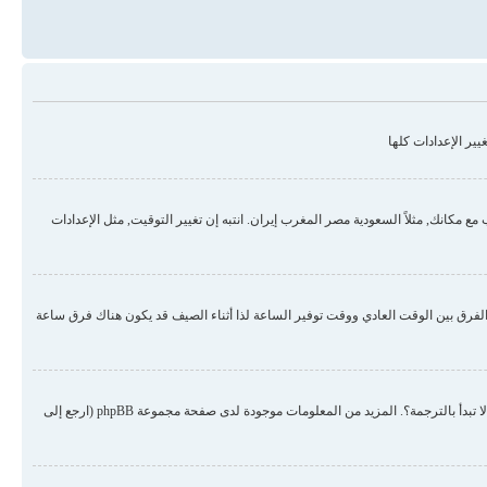
ير الإعدادات كلها
مكانك, مثلاً السعودية مصر المغرب إيران. انتبه إن تغيير التوقيت, مثل الإعدادات
لفرق بين الوقت العادي ووقت توفير الساعة لذا أثناء الصيف قد يكون هناك فرق ساعة
هناك احتمال أن المسؤول لم يضع لغتك من ضمن اللغات المنصبة أو لم يقم أحد بترجمة المنتدى للغتك. حاول الطلب من المسؤول أن ينصب لغتك في المنتدى, إن لم تكن موجودة لم لا تبدأ بالترجمة؟. المزيد من المعلومات موجودة لدى صفحة مجموعة phpBB (ارجع إلى