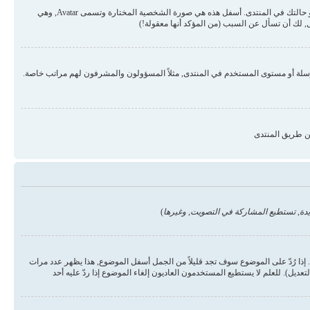
قد تكون هناك صورتان أسفل اسم المستخدم في المواضيع والردود. الأولى هي درجة المستخدم أو الرتبة, عادة ما تكون على شكل نجوم أو نقاط وتمثل عدد المشاركات في المنتدى أو حالتك في المنتدى. أسفل هذه هي صورة الشخصية المختارة وتسمى Avatar, وهي
 لك أن تسأل عن السبب (من المؤكد أنها معقولة!)
رسلة أو مستوى المستخدم في المنتدى, مثلاً المسؤولون والمشرفون لهم مراتب خاصة.
ن طريق المنتدى
دة, تستطيع المشاركة في التصويت, وغيرها
)
ذا رُدّ على الموضوع سوف تجد قليلاً من الجمل أسفل الموضوع, هذا يظهر عدد مرات
يل). للعلم لا يستطيع المستخدمون العاديون إلغاء الموضوع إذا ردّ عليه أحد