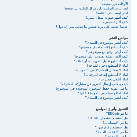
الأوقات غير صحيحة!
لقد غيرت التوقيت لكن مازال الوقت غير صحيح!
لغتي ليست في القائمة!
كيف أظهر صورة أسفل اسمي؟
كيف أغير تصنيفي؟
عندما اضغط على بريد شخص ما يطلب مني الدخول؟
مواضيع النشر
كيف أنشر موضوع في المنتدى؟
كيف أستطيع إلغاء أو تعديل موضوع؟
كيف أرفق توقيع مع موضوعي؟
كيف أكون عملية تصويت على موضوع؟
كيف أستطيع تعديل تصويت ما أو إلغاءه؟
لماذا لا أستطيع دخول الساحة؟
لماذا لا يمكنني المشاركة في التصويت؟
لماذا لا أستطيع إضافة المرفقات؟
لماذا أتلقى تحذيرات؟
كيف يمكنني إرسال التقرير عن مشاركة للمشرف؟
ما هي أيقونة حفظ الموضوع الموجودة في الموضوع؟
لماذا تحتاج مواضيعي للموافقة عليها؟
كيف أنشر موضوع في المنتدى؟
التنسيق وأنواع المواضيع
ما هو BBCode؟
هل أستطيع استعمال HTML؟
ما هي الابتسامات؟
هل أستطيع إرفاق صور؟
ما هي الإعلانات العامة؟
ما هي الإعلانات؟