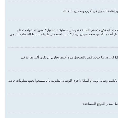
ع إعادة الدخول في أقرب وقت إن شاء الله
دات. إذا لم تكن هذه هي الحالة فقد يحتاج حسابك للتشغيل؟ بعض المنتديات تحتاج
لبريد هل أنت متأكد من صحة عنوان بريدك؟ سبب استعمال طريقة تنشيط الحساب تلك هي
ذا كان هذا ما حدث، فقم بالتسجيل مرة أخرى وحاول أن تكون أكثر تفاعلا في
, أو قانون حماية خصوصية الأطفال على الويب هو قانون في الولايات المتحدة الأمريكية صدر في عام 1998 يطلب من المواقع التي تجمع معلومات من القاصرين تحت سن 13 أن تُكتَب وصاية أبوية, أو أشكال أخرى للوصاية القانونية بأن يسمحوا بجمع معلومات خاصة
صل بمدير الموقع للمساعدة