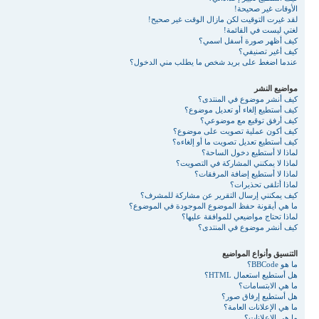
الأوقات غير صحيحة!
لقد غيرت التوقيت لكن مازال الوقت غير صحيح!
لغتي ليست في القائمة!
كيف أظهر صورة أسفل اسمي؟
كيف أغير تصنيفي؟
عندما اضغط على بريد شخص ما يطلب مني الدخول؟
مواضيع النشر
كيف أنشر موضوع في المنتدى؟
كيف أستطيع إلغاء أو تعديل موضوع؟
كيف أرفق توقيع مع موضوعي؟
كيف أكون عملية تصويت على موضوع؟
كيف أستطيع تعديل تصويت ما أو إلغاءه؟
لماذا لا أستطيع دخول الساحة؟
لماذا لا يمكنني المشاركة في التصويت؟
لماذا لا أستطيع إضافة المرفقات؟
لماذا أتلقى تحذيرات؟
كيف يمكنني إرسال التقرير عن مشاركة للمشرف؟
ما هي أيقونة حفظ الموضوع الموجودة في الموضوع؟
لماذا تحتاج مواضيعي للموافقة عليها؟
كيف أنشر موضوع في المنتدى؟
التنسيق وأنواع المواضيع
ما هو BBCode؟
هل أستطيع استعمال HTML؟
ما هي الابتسامات؟
هل أستطيع إرفاق صور؟
ما هي الإعلانات العامة؟
ما هي الإعلانات؟