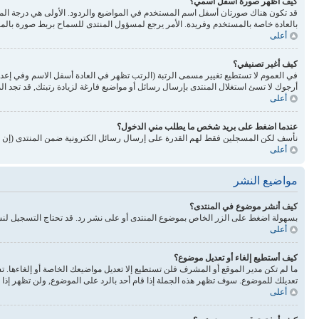
كيف أظهر صورة أسفل اسمي؟
بالعادة خاصة بالمستخدم وفريدة. الأمر يرجع لمسؤول المنتدى للسماح بربط صورة بالم
أعلى
كيف أغير تصنيفي؟
في العموم لا تستطيع تغيير مسمى الرتبة (الرتب تظهر في العادة أسفل الاسم وفي إع
أرجوك لا تسئ استغلال المنتدى بإرسال رسائل أو مواضيع فارغة لزيادة رتبتك, قد تجد 
أعلى
عندما اضغط على بريد شخص ما يطلب مني الدخول؟
نأسف لكن المسجلين فقط لهم القدرة على إرسال رسائل الكترونية ضمن المنتدى (إن كا
أعلى
مواضيع النشر
كيف أنشر موضوع في المنتدى؟
بسهولة اضغط على الزر الخاص بموضوع المنتدى أو على نشر رد. قد تحتاج التسجيل لن
أعلى
كيف أستطيع إلغاء أو تعديل موضوع؟
ما لم تكن مدير الموقع أو المشرف فلن تستطيع إلا تعديل مواضيعك الخاصة أو إلغاءها. 
تعديلك للموضوع. سوف تظهر هذه الجملة إذا قام أحد بالرد على الموضوع, ولن تظهر إذا ق
أعلى