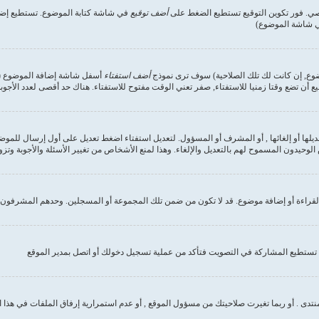
صي. فور تكوين التوقيع تستطيع الضغط على
أضف توقيع
في شاشة كتابة الموضوع. تستطيع إضاف
في شاشة الموضوع)
وضوع, إن كانت لك تلك الصلاحية) سوف ترى نموذج
أضف استفتاء
أسفل شاشة إضافة الموضوع (إن 
ع أن تضع وقتا زمنيا للاستفتاء, صفر تعني الوقت مفتوح للاستفتاء. هناك حد أقصى لعدد الأجوب
ديلها أو إلغائها , أو المشرف أو المسؤول. لتعديل استفتاء اضغط تعديل على أول إرسال للموض
وحيدون المسموح لهم بالتعديل والإلغاء. وهذا لمنع الأشخاص من تغيير الأسئلة والأجوبة وتز
لقراءة أو إضافة موضوع. قد لا تكون من ضمن تلك المجموعة أو المسجلين. وحدهم المشرفون و
تستطيع المشاركة في التصويت فتأكد من عملية تسجيل دخولك أو اتصل بمدير الموقع
نتدى . أو ربما تغيرت صلاحيتك من مسؤول الموقع , أو عدم استمرارية إرفاق الملفات في هذا 