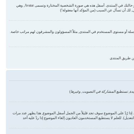
قد تكون هناك صورتان أسفل اسم المستخدم في المواضيع والردود. الأولى هي درجة المستخدم أو الرتبة, عادة ما تكون على شكل نجوم أو نقاط وتمثل عدد المشاركات في المنتدى أو حالتك في المنتدى. أسفل هذه هي صورة الشخصية المختارة وتسمى Avatar, وهي
 لك أن تسأل عن السبب (من المؤكد أنها معقولة!)
رسلة أو مستوى المستخدم في المنتدى, مثلاً المسؤولون والمشرفون لهم مراتب خاصة.
ن طريق المنتدى
دة, تستطيع المشاركة في التصويت, وغيرها
)
ذا رُدّ على الموضوع سوف تجد قليلاً من الجمل أسفل الموضوع, هذا يظهر عدد مرات
يل). للعلم لا يستطيع المستخدمون العاديون إلغاء الموضوع إذا ردّ عليه أحد