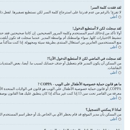
لقد فقدت كلمة السر!
لا تفزع! بالرغم من عدم قدرتنا على استرجاع كلمة السر لكن نستطيع تصفيرها. لفعل 
أعلى
لقد سجلت لكن لا أستطيع الدخول!
أولا تأكد من إدخالك اسم المستخدم وكلمة المرور الصحيحين. إن كانتا صحيحتين فقد حدث أحد أمرين. إذا 
تنشيط الاختيارات كلها, سواء بواسطتك أم بواسطة المدير. عندما سجلت قد تكون أبلغت 
منع المستخدمين العابرين من استغلال المنتدى بطريقة سيئة ومجهولة. إذا كنت متأكداً 
أعلى
لقد سجلت في الماضي لكن لا أستطيع الدخول الآن؟!
من الممكن أن يكون المدير قام بتعطيل أو حذف حسابك لسبب ما. أيضا، بعض المنتديات ت
النقاشات.
أعلى
ما هو قانون حماية خصوصية الأطفال على الويب - COPPA ?
معرفة من القاصر تحت سن 13.إذا كنت غير متأكد إذا كان ينطبق عليك هذا القانون بوصفك شخصا فالرجاء الانتباه بأن الموقع لا يقدم أي نصائح قانونية
أعلى
لماذا لا يمكنني التسجيل؟
من الممكن بأن مدير الموقع قد قام بحظر الآي بي الخاص بك أو حظر اسم المستخدم الذي
أعلى