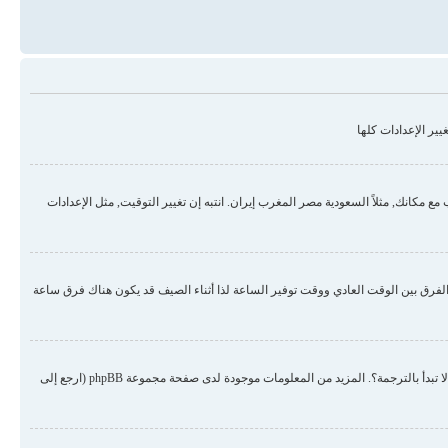
ير الإعدادات كلها
مكانك, مثلاً السعودية مصر المغرب إيران. انتبه إن تغيير التوقيت, مثل الإعدادات
لفرق بين الوقت العادي ووقت توفير الساعة لذا أثناء الصيف قد يكون هناك فرق ساعة
هناك احتمال أن المسؤول لم يضع لغتك من ضمن اللغات المنصبة أو لم يقم أحد بترجمة المنتدى للغتك. حاول الطلب من المسؤول أن ينصب لغتك في المنتدى, إن لم تكن موجودة لم لا تبدأ بالترجمة؟. المزيد من المعلومات موجودة لدى صفحة مجموعة phpBB (ارجع إلى