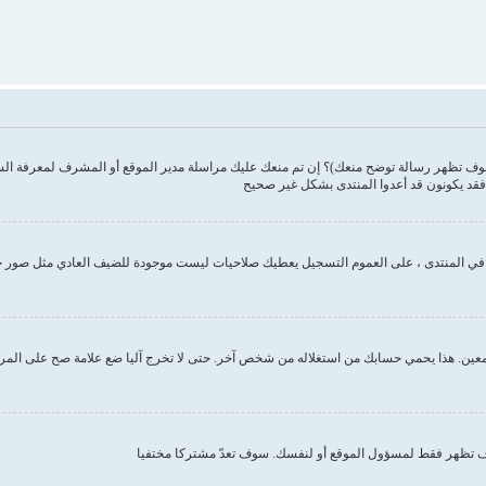
وف تظهر رسالة توضح منعك)؟ إن تم منعك عليك مراسلة مدير الموقع أو المشرف لمعرفة ال
فقد يكونون قد أعدوا المنتدى بشكل غير صحيح
ك في المنتدى ، على العموم التسجيل يعطيك صلاحيات ليست موجودة للضيف العادي مثل صور 
ين. هذا يحمي حسابك من استغلاله من شخص آخر. حتى لا تخرج آليا ضع علامة صح على المربع ا
تظهر فقط لمسؤول الموقع أو لنفسك. سوف تعدّ مشتركا مختفيا