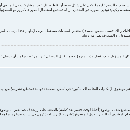
ستخدم وكيفية توفير الصورة في المنتدى. إن لم تستطع استعمال الصور فالأمر يرجع للمسؤول,
داداتك وذلك حسب تنسيق المنتدى). معظم المنتديات تستعمل الرتب لإظهار عدد الرسائل الم
المسؤول أو المشرف يقلل من رتبك
ن المسؤول قام بتفعيل هذه الميزة). وهذه لتقليل الرسائل غير المرغوب بها من أن ترسل ع
شر موضوع, الإمكانيات المتاحة لك مذكورة في أسفل الصفحة (فجملة
تستطيع نشر مواضيع جدي
تستطيع تعديل موضوع (أحيانا لوقت قصير بعد كتابته) بالضغط على زر
تعديل
عند نفس الموضوع. إ
ام المشرف أو المدير بتعديل الموضوع (عليهم ترك رسالة يذكرون في سبب تعديلهم وما هو التعد