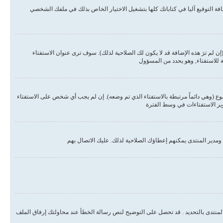
ة التوقيع آليا في كتاباتك كلها بتشغيل الاختيار الخاص بذلك في ملفك الشخصي
لم ترَ هذه الإضافة قد لا يكون لك الصلاحية لذلك). سوف ترى عنوان الاستفتاء
ة للاستفتاء, وهو يحدد من المسؤول
وع (وهي دائماً مرتبطة بالاستفتاء الذي تم وضعه). إن لم يجب أي شخص على الاستفتاء
وير الاستفتاءات في وسط الفترة
مدير المنتدى يمكنهم إعطاؤك الصلاحية لذلك. عليك الاتصال بهم
المنتدى بالتحديد . قد تحصل على التوضيح لنص رسالة الخطأ عند محاولتك إرفاق الملف