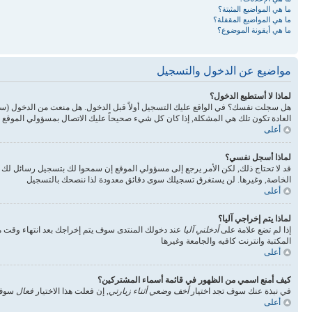
ما هي المواضيع المثبتة؟
ما هي المواضيع المقفلة؟
ما هي أيقونة الموضوع؟
مواضيع عن الدخول والتسجيل
لماذا لا أستطيع الدخول؟
هل سجلت نفسك؟ في الواقع عليك التسجيل أولاً قبل الدخول. هل منعت من الدخول (س
العادة تكون تلك هي المشكلة, إذا كان كل شيء صحيحاً عليك الاتصال بمسؤولي الموقع 
أعلى
لماذا أسجل نفسي؟
قد لا تحتاج ذلك, لكن الأمر يرجع إلى مسؤولي الموقع إن سمحوا لك بتسجيل رسائل ل
الخاصة, وغيرها. لن يستغرق تسجيلك سوى دقائق معدودة لذا ننصحك بالتسجيل
أعلى
لماذا يتم إخراجي آليا؟
إذا لم تضع علامة على
أدخلني آليا
عند دخولك المنتدى سوف يتم إخراجك بعد انتهاء وقت مع
المكتبة وانترنت كافيه والجامعة وغيرها
أعلى
كيف أمنع اسمي من الظهور في قائمة أسماء المشتركين؟
في نبذة عنك سوف تجد اختيار
أخف وضعي أثناء زيارتي
, إن فعلت هذا الاختيار
فعال
سوف 
أعلى