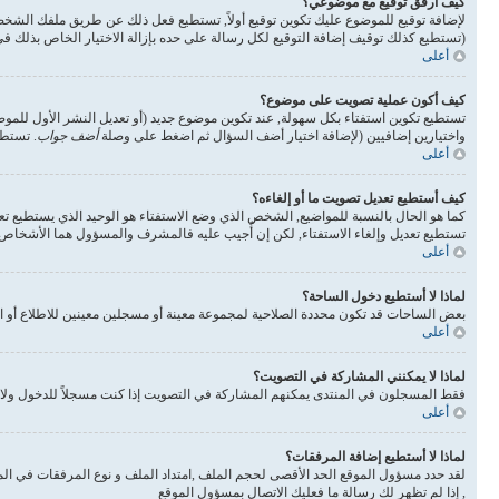
كيف أرفق توقيع مع موضوعي؟
لإضافة توقيع للموضوع عليك تكوين توقيع أولاً, تستطيع فعل ذلك عن طريق ملفك الشخ
(تستطيع كذلك توقيف إضافة التوقيع لكل رسالة على حده بإزالة الاختيار الخاص بذلك 
أعلى
كيف أكون عملية تصويت على موضوع؟
تستطيع تكوين استفتاء بكل سهولة, عند تكوين موضوع جديد (أو تعديل النشر الأول للم
واختيارين إضافيين (لإضافة اختيار أضف السؤال ثم اضغط على وصلة
أضف جواب
. تستطي
أعلى
كيف أستطيع تعديل تصويت ما أو إلغاءه؟
كما هو الحال بالنسبة للمواضيع, الشخص الذي وضع الاستفتاء هو الوحيد الذي يستطيع تع
تستطيع تعديل وإلغاء الاستفتاء, لكن إن أُجيب عليه فالمشرف والمسؤول هما الأشخاص ال
أعلى
لماذا لا أستطيع دخول الساحة؟
بعض الساحات قد تكون محددة الصلاحية لمجموعة معينة أو مسجلين معينين للاطلاع أو ا
أعلى
لماذا لا يمكنني المشاركة في التصويت؟
فقط المسجلون في المنتدى يمكنهم المشاركة في التصويت إذا كنت مسجلاً للدخول ولا 
أعلى
لماذا لا أستطيع إضافة المرفقات؟
لقد حدد مسؤول الموقع الحد الأقصى لحجم الملف ,امتداد الملف و نوع المرفقات في الم
, إذا لم تظهر لك رسالة ما فعليك الاتصال بمسؤول الموقع