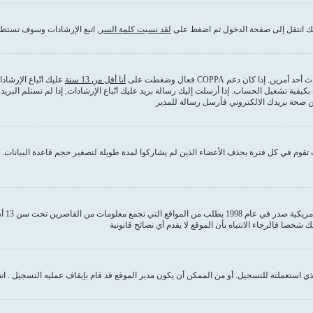
ذلك انتقل إلى صفحة الدخول ثم اضغط على
لقد نسيت كلمة السر
, اتبع الإرشادات وسوف تستطي
كان دعم COPPA فعال وضغطت على
أنا أقل من 13 سنة
عليك اتّباع الإرشا
بكيفية تشغيل الحساب. إذا أرسلت إليك رسالة بريد عليك اتّباع الإرشادات, إذا لم تستلم ا
من صحة بريدك الالكتروني فأرسل رسالة للمدير
قوم في كل فترة بحذف الأعضاء الذين لم يشاركوا لمدة طويلة لتصغير حجم قاعدة البيانات. إ
COPPA
 استعملته للتسجيل. أو من الممكن أن يكون مدير الموقع قد قام بإيقاف عمليه التسجيل . ات