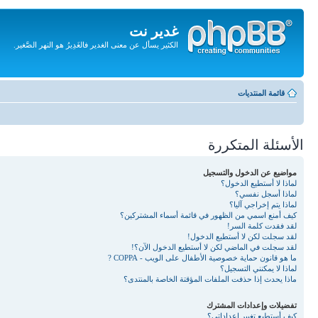
غدير نت
الكثير يسأل عن معنى الغدير فالغَدِيرُ هو النهر الصَّغير.
تجاهل
المحتويات
قائمة المنتديات
الأسئلة المتكررة
مواضيع عن الدخول والتسجيل
لماذا لا أستطيع الدخول؟
لماذا أسجل نفسي؟
لماذا يتم إخراجي آليا؟
كيف أمنع اسمي من الظهور في قائمة أسماء المشتركين؟
لقد فقدت كلمة السر!
لقد سجلت لكن لا أستطيع الدخول!
لقد سجلت في الماضي لكن لا أستطيع الدخول الآن؟!
ما هو قانون حماية خصوصية الأطفال على الويب - COPPA ?
لماذا لا يمكنني التسجيل؟
ماذا يحدث إذا حذفت الملفات المؤقتة الخاصة بالمنتدى؟
تفضيلات وإعدادات المشترك
كيف أستطيع تغيير إعداداتي؟