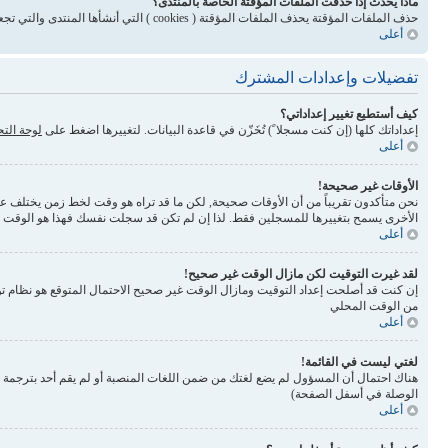
ماذا يحدث إذا حذفت الملفات المؤقتة الخاصة بالمنتدى؟
حذف الملفات المؤقتة يحذف الملفات المؤقتة ( cookies ) التي أنشأها المنتدى والتي تجعلك مسجلاً للدخول وتلغي بعض المميزات المرتبطة بنظام الملفات المؤقتة
أعلى
تفضيلات وإعدادات المشترك
كيف أستطيع تغيير إعداداتي؟
إعداداتك كلها (إن كنت مسجلا ً) تُخَزّن في قاعدة البيانات. لتغييرها اضغط على
لوحة الت
أعلى
الأوقات غير صحيحة!
نحن متأكدون تقريباً من أن الأوقات صحيحة, لكن ما قد تراه هو وقت لخط زمن يختلف عن ال
الأخرى يسمح بتغييرها للمسجلين فقط. لذا إن لم تكن قد سجلت نفسك فهذا هو الوقت
أعلى
لقد غيرت التوقيت لكن مازال الوقت غير صحيح!
إن كنت قد أصلحت إعداد التوقيت ومازال الوقت غير صحيح الاحتمال المتوقع هو نظام تو
من الوقت المحلي
أعلى
لغتي ليست في القائمة!
الوصلة في أسفل الصفحة)
أعلى