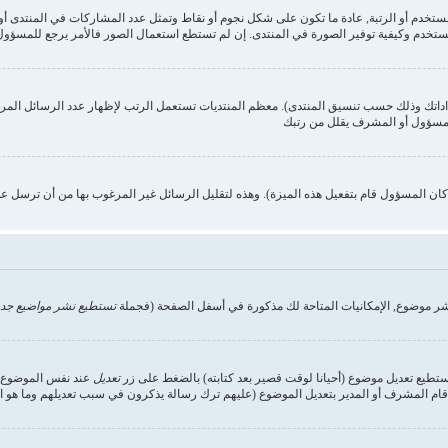
ستخدم وكيفية توفير الصورة في المنتدى. إن لم تستطع استعمال الصور فالأمر يرجع للمسؤول,
داداتك وذلك حسب تنسيق المنتدى). معظم المنتديات تستعمل الرتب لإظهار عدد الرسائل الم
المسؤول أو المشرف يقلل من رتبك
ن المسؤول قام بتفعيل هذه الميزة). وهذه لتقليل الرسائل غير المرغوب بها من أن ترسل ع
شر موضوع, الإمكانيات المتاحة لك مذكورة في أسفل الصفحة (فجملة
تستطيع نشر مواضيع جدي
تستطيع تعديل موضوع (أحيانا لوقت قصير بعد كتابته) بالضغط على زر
تعديل
عند نفس الموضوع. إ
ام المشرف أو المدير بتعديل الموضوع (عليهم ترك رسالة يذكرون في سبب تعديلهم وما هو التعد