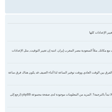
ير الإعدادات كلها
مكانك, مثلاً السعودية مصر المغرب إيران. انتبه إن تغيير التوقيت, مثل الإعدادات
لفرق بين الوقت العادي ووقت توفير الساعة لذا أثناء الصيف قد يكون هناك فرق ساعة
هناك احتمال أن المسؤول لم يضع لغتك من ضمن اللغات المنصبة أو لم يقم أحد بترجمة المنتدى للغتك. حاول الطلب من المسؤول أن ينصب لغتك في المنتدى, إن لم تكن موجودة لم لا تبدأ بالترجمة؟. المزيد من المعلومات موجودة لدى صفحة مجموعة phpBB (ارجع إلى