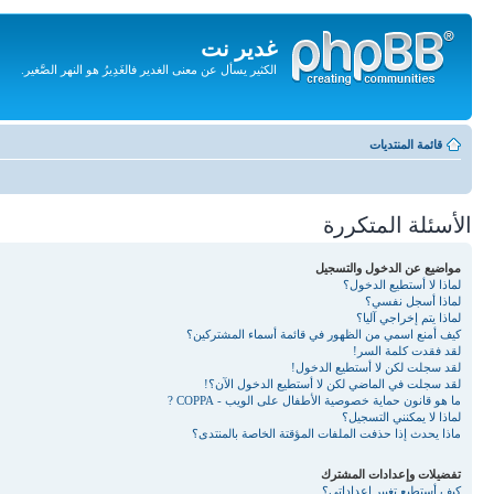
غدير نت
الكثير يسأل عن معنى الغدير فالغَدِيرُ هو النهر الصَّغير.
تجاهل
المحتويات
قائمة المنتديات
الأسئلة المتكررة
مواضيع عن الدخول والتسجيل
لماذا لا أستطيع الدخول؟
لماذا أسجل نفسي؟
لماذا يتم إخراجي آليا؟
كيف أمنع اسمي من الظهور في قائمة أسماء المشتركين؟
لقد فقدت كلمة السر!
لقد سجلت لكن لا أستطيع الدخول!
لقد سجلت في الماضي لكن لا أستطيع الدخول الآن؟!
ما هو قانون حماية خصوصية الأطفال على الويب - COPPA ?
لماذا لا يمكنني التسجيل؟
ماذا يحدث إذا حذفت الملفات المؤقتة الخاصة بالمنتدى؟
تفضيلات وإعدادات المشترك
كيف أستطيع تغيير إعداداتي؟