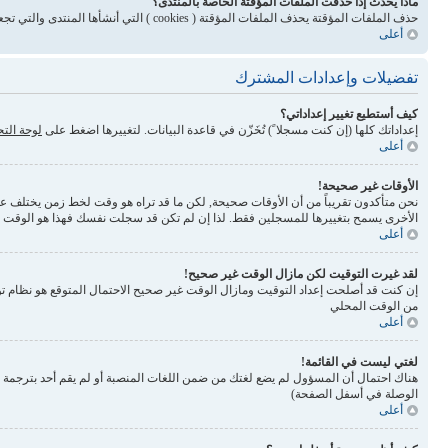
ماذا يحدث إذا حذفت الملفات المؤقتة الخاصة بالمنتدى؟
حذف الملفات المؤقتة يحذف الملفات المؤقتة ( cookies ) التي أنشأها المنتدى والتي تجعلك مسجلاً للدخول وتلغي بعض المميزات المرتبطة بنظام الملفات المؤقتة
أعلى
تفضيلات وإعدادات المشترك
كيف أستطيع تغيير إعداداتي؟
إعداداتك كلها (إن كنت مسجلا ً) تُخَزّن في قاعدة البيانات. لتغييرها اضغط على
لوحة الت
أعلى
الأوقات غير صحيحة!
نحن متأكدون تقريباً من أن الأوقات صحيحة, لكن ما قد تراه هو وقت لخط زمن يختلف عن ال
الأخرى يسمح بتغييرها للمسجلين فقط. لذا إن لم تكن قد سجلت نفسك فهذا هو الوقت
أعلى
لقد غيرت التوقيت لكن مازال الوقت غير صحيح!
إن كنت قد أصلحت إعداد التوقيت ومازال الوقت غير صحيح الاحتمال المتوقع هو نظام تو
من الوقت المحلي
أعلى
لغتي ليست في القائمة!
الوصلة في أسفل الصفحة)
أعلى