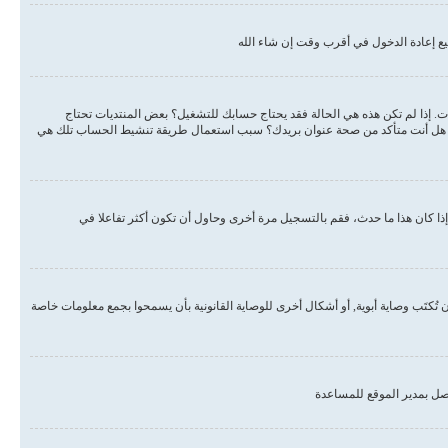
ع إعادة الدخول في أقرب وقت إن شاء الله
دات. إذا لم تكن هذه هي الحالة فقد يحتاج حسابك للتشغيل؟ بعض المنتديات تحتاج
لبريد هل أنت متأكد من صحة عنوان بريدك؟ سبب استعمال طريقة تنشيط الحساب تلك هي
ذا كان هذا ما حدث، فقم بالتسجيل مرة أخرى وحاول أن تكون أكثر تفاعلا في
, أو قانون حماية خصوصية الأطفال على الويب هو قانون في الولايات المتحدة الأمريكية صدر في عام 1998 يطلب من المواقع التي تجمع معلومات من القاصرين تحت سن 13 أن تُكتَب وصاية أبوية, أو أشكال أخرى للوصاية القانونية بأن يسمحوا بجمع معلومات خاصة
صل بمدير الموقع للمساعدة