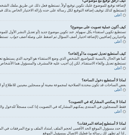
كيف أرفق توقيع مع موضوعي؟
لإضافة توقيع للموضوع عليك تكوين توقيع أولاً, تستطيع فعل ذلك عن طريق ملفك الشخ
(تستطيع كذلك توقيف إضافة التوقيع لكل رسالة على حده بإزالة الاختيار الخاص بذلك 
أعلى
كيف أكون عملية تصويت على موضوع؟
تستطيع تكوين استفتاء بكل سهولة, عند تكوين موضوع جديد (أو تعديل النشر الأول للم
واختيارين إضافيين (لإضافة اختيار أضف السؤال ثم اضغط على وصلة
أضف جواب
. تستطي
أعلى
كيف أستطيع تعديل تصويت ما أو إلغاءه؟
كما هو الحال بالنسبة للمواضيع, الشخص الذي وضع الاستفتاء هو الوحيد الذي يستطيع تع
تستطيع تعديل وإلغاء الاستفتاء, لكن إن أُجيب عليه فالمشرف والمسؤول هما الأشخاص ال
أعلى
لماذا لا أستطيع دخول الساحة؟
بعض الساحات قد تكون محددة الصلاحية لمجموعة معينة أو مسجلين معينين للاطلاع أو ا
أعلى
لماذا لا يمكنني المشاركة في التصويت؟
فقط المسجلون في المنتدى يمكنهم المشاركة في التصويت إذا كنت مسجلاً للدخول ولا 
أعلى
لماذا لا أستطيع إضافة المرفقات؟
لقد حدد مسؤول الموقع الحد الأقصى لحجم الملف ,امتداد الملف و نوع المرفقات في الم
, إذا لم تظهر لك رسالة ما فعليك الاتصال بمسؤول الموقع