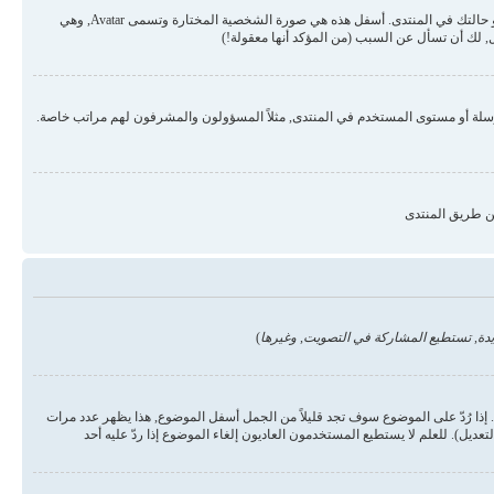
قد تكون هناك صورتان أسفل اسم المستخدم في المواضيع والردود. الأولى هي درجة المستخدم أو الرتبة, عادة ما تكون على شكل نجوم أو نقاط وتمثل عدد المشاركات في المنتدى أو حالتك في المنتدى. أسفل هذه هي صورة الشخصية المختارة وتسمى Avatar, وهي
 لك أن تسأل عن السبب (من المؤكد أنها معقولة!)
رسلة أو مستوى المستخدم في المنتدى, مثلاً المسؤولون والمشرفون لهم مراتب خاصة.
ن طريق المنتدى
دة, تستطيع المشاركة في التصويت, وغيرها
)
ذا رُدّ على الموضوع سوف تجد قليلاً من الجمل أسفل الموضوع, هذا يظهر عدد مرات
يل). للعلم لا يستطيع المستخدمون العاديون إلغاء الموضوع إذا ردّ عليه أحد