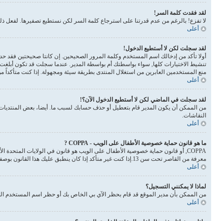
لقد فقدت كلمة السر!
لا تفزع! بالرغم من عدم قدرتنا على استرجاع كلمة السر لكن نستطيع تصفيرها. لفعل 
أعلى
لقد سجلت لكن لا أستطيع الدخول!
أولا تأكد من إدخالك اسم المستخدم وكلمة المرور الصحيحين. إن كانتا صحيحتين فقد حدث أحد أمرين. إذا 
تنشيط الاختيارات كلها, سواء بواسطتك أم بواسطة المدير. عندما سجلت قد تكون أبلغت 
منع المستخدمين العابرين من استغلال المنتدى بطريقة سيئة ومجهولة. إذا كنت متأكداً 
أعلى
لقد سجلت في الماضي لكن لا أستطيع الدخول الآن؟!
من الممكن أن يكون المدير قام بتعطيل أو حذف حسابك لسبب ما. أيضا، بعض المنتديات ت
النقاشات.
أعلى
ما هو قانون حماية خصوصية الأطفال على الويب - COPPA ?
معرفة من القاصر تحت سن 13.إذا كنت غير متأكد إذا كان ينطبق عليك هذا القانون بوصفك شخصا فالرجاء الانتباه بأن الموقع لا يقدم أي نصائح قانونية
أعلى
لماذا لا يمكنني التسجيل؟
من الممكن بأن مدير الموقع قد قام بحظر الآي بي الخاص بك أو حظر اسم المستخدم الذي
أعلى