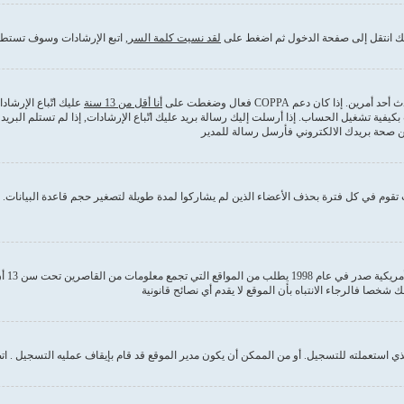
ذلك انتقل إلى صفحة الدخول ثم اضغط على
لقد نسيت كلمة السر
, اتبع الإرشادات وسوف تستطي
كان دعم COPPA فعال وضغطت على
أنا أقل من 13 سنة
عليك اتّباع الإرشا
بكيفية تشغيل الحساب. إذا أرسلت إليك رسالة بريد عليك اتّباع الإرشادات, إذا لم تستلم ا
من صحة بريدك الالكتروني فأرسل رسالة للمدير
قوم في كل فترة بحذف الأعضاء الذين لم يشاركوا لمدة طويلة لتصغير حجم قاعدة البيانات. إ
COPPA
 استعملته للتسجيل. أو من الممكن أن يكون مدير الموقع قد قام بإيقاف عمليه التسجيل . ات