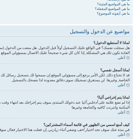
ما هي المواضيع المثبتة؟
ما هي المواضيع المقفلة؟
ما هي أيقونة الموضوع؟
مواضيع عن الدخول والتسجيل
لماذا لا أستطيع الدخول؟
هل سجلت نفسك؟ في الواقع عليك التسجيل أولاً قبل الدخول. هل منعت من الدخول (س
العادة تكون تلك هي المشكلة, إذا كان كل شيء صحيحاً عليك الاتصال بمسؤولي الموقع 
أعلى
لماذا أسجل نفسي؟
قد لا تحتاج ذلك, لكن الأمر يرجع إلى مسؤولي الموقع إن سمحوا لك بتسجيل رسائل ل
الخاصة, وغيرها. لن يستغرق تسجيلك سوى دقائق معدودة لذا ننصحك بالتسجيل
أعلى
لماذا يتم إخراجي آليا؟
إذا لم تضع علامة على
أدخلني آليا
عند دخولك المنتدى سوف يتم إخراجك بعد انتهاء وقت مع
المكتبة وانترنت كافيه والجامعة وغيرها
أعلى
كيف أمنع اسمي من الظهور في قائمة أسماء المشتركين؟
في نبذة عنك سوف تجد اختيار
أخف وضعي أثناء زيارتي
, إن فعلت هذا الاختيار
فعال
سوف 
أعلى