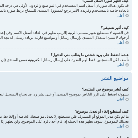
كيف أظهر صورة أسفل اسمي؟
بالعادة خاصة بالمستخدم وفريدة. الأمر يرجع لمسؤول المنتدى للسماح بربط صورة بالم
أعلى
كيف أغير تصنيفي؟
في العموم لا تستطيع تغيير مسمى الرتبة (الرتب تظهر في العادة أسفل الاسم وفي إع
أرجوك لا تسئ استغلال المنتدى بإرسال رسائل أو مواضيع فارغة لزيادة رتبتك, قد تجد 
أعلى
عندما اضغط على بريد شخص ما يطلب مني الدخول؟
نأسف لكن المسجلين فقط لهم القدرة على إرسال رسائل الكترونية ضمن المنتدى (إن كا
أعلى
مواضيع النشر
كيف أنشر موضوع في المنتدى؟
بسهولة اضغط على الزر الخاص بموضوع المنتدى أو على نشر رد. قد تحتاج التسجيل لن
أعلى
كيف أستطيع إلغاء أو تعديل موضوع؟
ما لم تكن مدير الموقع أو المشرف فلن تستطيع إلا تعديل مواضيعك الخاصة أو إلغاءها. 
تعديلك للموضوع. سوف تظهر هذه الجملة إذا قام أحد بالرد على الموضوع, ولن تظهر إذا ق
أعلى