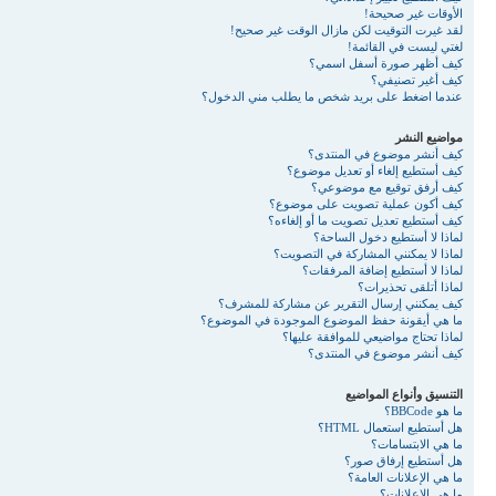
الأوقات غير صحيحة!
لقد غيرت التوقيت لكن مازال الوقت غير صحيح!
لغتي ليست في القائمة!
كيف أظهر صورة أسفل اسمي؟
كيف أغير تصنيفي؟
عندما اضغط على بريد شخص ما يطلب مني الدخول؟
مواضيع النشر
كيف أنشر موضوع في المنتدى؟
كيف أستطيع إلغاء أو تعديل موضوع؟
كيف أرفق توقيع مع موضوعي؟
كيف أكون عملية تصويت على موضوع؟
كيف أستطيع تعديل تصويت ما أو إلغاءه؟
لماذا لا أستطيع دخول الساحة؟
لماذا لا يمكنني المشاركة في التصويت؟
لماذا لا أستطيع إضافة المرفقات؟
لماذا أتلقى تحذيرات؟
كيف يمكنني إرسال التقرير عن مشاركة للمشرف؟
ما هي أيقونة حفظ الموضوع الموجودة في الموضوع؟
لماذا تحتاج مواضيعي للموافقة عليها؟
كيف أنشر موضوع في المنتدى؟
التنسيق وأنواع المواضيع
ما هو BBCode؟
هل أستطيع استعمال HTML؟
ما هي الابتسامات؟
هل أستطيع إرفاق صور؟
ما هي الإعلانات العامة؟
ما هي الإعلانات؟