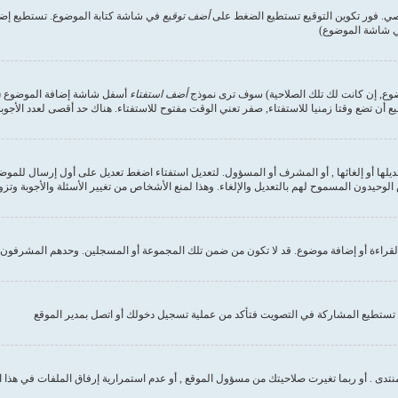
صي. فور تكوين التوقيع تستطيع الضغط على
أضف توقيع
في شاشة كتابة الموضوع. تستطيع إضاف
في شاشة الموضوع)
وضوع, إن كانت لك تلك الصلاحية) سوف ترى نموذج
أضف استفتاء
أسفل شاشة إضافة الموضوع (إن 
ع أن تضع وقتا زمنيا للاستفتاء, صفر تعني الوقت مفتوح للاستفتاء. هناك حد أقصى لعدد الأجوب
ديلها أو إلغائها , أو المشرف أو المسؤول. لتعديل استفتاء اضغط تعديل على أول إرسال للموض
وحيدون المسموح لهم بالتعديل والإلغاء. وهذا لمنع الأشخاص من تغيير الأسئلة والأجوبة وتز
لقراءة أو إضافة موضوع. قد لا تكون من ضمن تلك المجموعة أو المسجلين. وحدهم المشرفون و
تستطيع المشاركة في التصويت فتأكد من عملية تسجيل دخولك أو اتصل بمدير الموقع
نتدى . أو ربما تغيرت صلاحيتك من مسؤول الموقع , أو عدم استمرارية إرفاق الملفات في هذا 