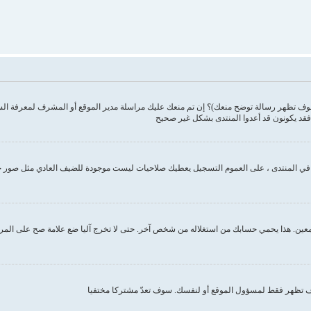
وف تظهر رسالة توضح منعك)؟ إن تم منعك عليك مراسلة مدير الموقع أو المشرف لمعرفة ال
فقد يكونون قد أعدوا المنتدى بشكل غير صحيح
ك في المنتدى ، على العموم التسجيل يعطيك صلاحيات ليست موجودة للضيف العادي مثل صور 
ين. هذا يحمي حسابك من استغلاله من شخص آخر. حتى لا تخرج آليا ضع علامة صح على المربع ا
تظهر فقط لمسؤول الموقع أو لنفسك. سوف تعدّ مشتركا مختفيا