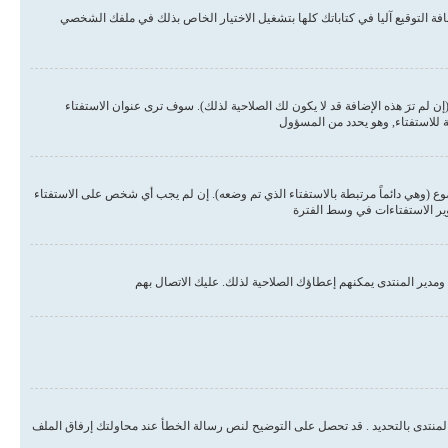
ة التوقيع آليا في كتاباتك كلها بتشغيل الاختيار الخاص بذلك في ملفك الشخصي
لم ترَ هذه الإضافة قد لا يكون لك الصلاحية لذلك). سوف ترى عنوان الاستفتاء
ة للاستفتاء, وهو يحدد من المسؤول
وع (وهي دائماً مرتبطة بالاستفتاء الذي تم وضعه). إن لم يجب أي شخص على الاستفتاء
وير الاستفتاءات في وسط الفترة
مدير المنتدى يمكنهم إعطاؤك الصلاحية لذلك. عليك الاتصال بهم
المنتدى بالتحديد . قد تحصل على التوضيح لنص رسالة الخطأ عند محاولتك إرفاق الملف