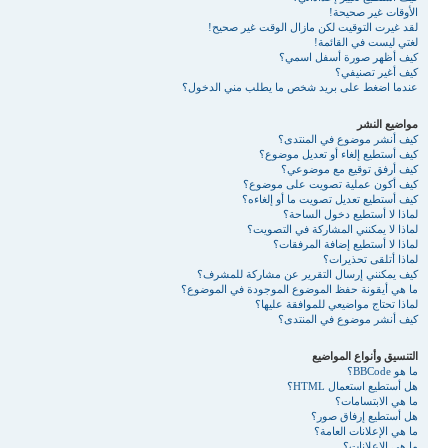
الأوقات غير صحيحة!
لقد غيرت التوقيت لكن مازال الوقت غير صحيح!
لغتي ليست في القائمة!
كيف أظهر صورة أسفل اسمي؟
كيف أغير تصنيفي؟
عندما اضغط على بريد شخص ما يطلب مني الدخول؟
مواضيع النشر
كيف أنشر موضوع في المنتدى؟
كيف أستطيع إلغاء أو تعديل موضوع؟
كيف أرفق توقيع مع موضوعي؟
كيف أكون عملية تصويت على موضوع؟
كيف أستطيع تعديل تصويت ما أو إلغاءه؟
لماذا لا أستطيع دخول الساحة؟
لماذا لا يمكنني المشاركة في التصويت؟
لماذا لا أستطيع إضافة المرفقات؟
لماذا أتلقى تحذيرات؟
كيف يمكنني إرسال التقرير عن مشاركة للمشرف؟
ما هي أيقونة حفظ الموضوع الموجودة في الموضوع؟
لماذا تحتاج مواضيعي للموافقة عليها؟
كيف أنشر موضوع في المنتدى؟
التنسيق وأنواع المواضيع
ما هو BBCode؟
هل أستطيع استعمال HTML؟
ما هي الابتسامات؟
هل أستطيع إرفاق صور؟
ما هي الإعلانات العامة؟
ما هي الإعلانات؟