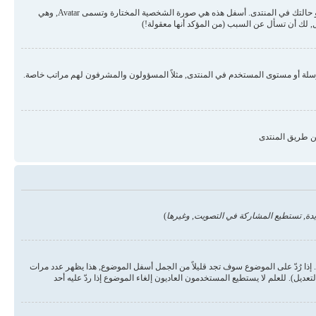
قد تكون هناك صورتان أسفل اسم المستخدم في المواضيع والردود. الأولى هي درجة المستخدم أو الرتبة, عادة ما تكون على شكل نجوم أو نقاط وتمثل عدد المشاركات في المنتدى أو حالتك في المنتدى. أسفل هذه هي صورة الشخصية المختارة وتسمى Avatar, وهي
 لك أن تسأل عن السبب (من المؤكد أنها معقولة!)
رسلة أو مستوى المستخدم في المنتدى, مثلاً المسؤولون والمشرفون لهم مراتب خاصة.
ن طريق المنتدى
دة, تستطيع المشاركة في التصويت, وغيرها
)
ذا رُدّ على الموضوع سوف تجد قليلاً من الجمل أسفل الموضوع, هذا يظهر عدد مرات
يل). للعلم لا يستطيع المستخدمون العاديون إلغاء الموضوع إذا ردّ عليه أحد