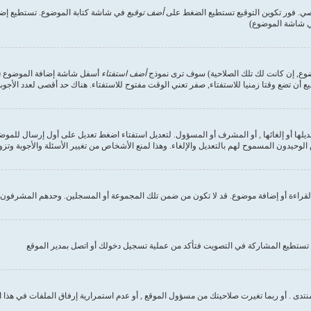
صي. فور تكوين التوقيع تستطيع الضغط على
أضف توقيع
في شاشة كتابة الموضوع. تستطيع إضاف
في شاشة الموضوع)
وضوع, إن كانت لك تلك الصلاحية) سوف ترى نموذج
أضف استفتاء
أسفل شاشة إضافة الموضوع (إن 
ع أن تضع وقتا زمنيا للاستفتاء, صفر تعني الوقت مفتوح للاستفتاء. هناك حد أقصى لعدد الأجوب
ديلها أو إلغائها , أو المشرف أو المسؤول. لتعديل استفتاء اضغط تعديل على أول إرسال للموض
وحيدون المسموح لهم بالتعديل والإلغاء. وهذا لمنع الأشخاص من تغيير الأسئلة والأجوبة وتز
لقراءة أو إضافة موضوع. قد لا تكون من ضمن تلك المجموعة أو المسجلين. وحدهم المشرفون و
تستطيع المشاركة في التصويت فتأكد من عملية تسجيل دخولك أو اتصل بمدير الموقع
نتدى . أو ربما تغيرت صلاحيتك من مسؤول الموقع , أو عدم استمرارية إرفاق الملفات في هذا 