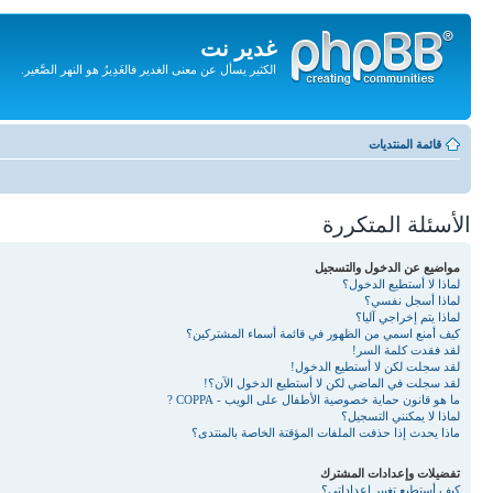
غدير نت
الكثير يسأل عن معنى الغدير فالغَدِيرُ هو النهر الصَّغير.
تجاهل
المحتويات
قائمة المنتديات
الأسئلة المتكررة
مواضيع عن الدخول والتسجيل
لماذا لا أستطيع الدخول؟
لماذا أسجل نفسي؟
لماذا يتم إخراجي آليا؟
كيف أمنع اسمي من الظهور في قائمة أسماء المشتركين؟
لقد فقدت كلمة السر!
لقد سجلت لكن لا أستطيع الدخول!
لقد سجلت في الماضي لكن لا أستطيع الدخول الآن؟!
ما هو قانون حماية خصوصية الأطفال على الويب - COPPA ?
لماذا لا يمكنني التسجيل؟
ماذا يحدث إذا حذفت الملفات المؤقتة الخاصة بالمنتدى؟
تفضيلات وإعدادات المشترك
كيف أستطيع تغيير إعداداتي؟