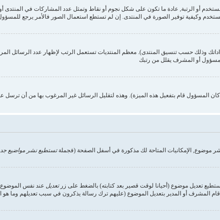
ستخدم وكيفية توفير الصورة في المنتدى. إن لم تستطع استعمال الصور فالأمر يرجع للمسؤول,
داداتك وذلك حسب تنسيق المنتدى). معظم المنتديات تستعمل الرتب لإظهار عدد الرسائل الم
المسؤول أو المشرف يقلل من رتبك
ن المسؤول قام بتفعيل هذه الميزة). وهذه لتقليل الرسائل غير المرغوب بها من أن ترسل ع
شر موضوع, الإمكانيات المتاحة لك مذكورة في أسفل الصفحة (فجملة
تستطيع نشر مواضيع جدي
تستطيع تعديل موضوع (أحيانا لوقت قصير بعد كتابته) بالضغط على زر
تعديل
عند نفس الموضوع. إ
ام المشرف أو المدير بتعديل الموضوع (عليهم ترك رسالة يذكرون في سبب تعديلهم وما هو التعد