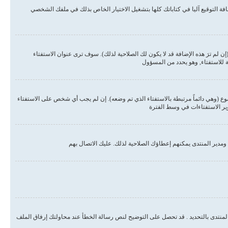
ة التوقيع آليا في كتاباتك كلها بتشغيل الاختيار الخاص بذلك في ملفك الشخصي
لم ترَ هذه الإضافة قد لا يكون لك الصلاحية لذلك). سوف ترى عنوان الاستفتاء
ة للاستفتاء, وهو يحدد من المسؤول
وع (وهي دائماً مرتبطة بالاستفتاء الذي تم وضعه). إن لم يجب أي شخص على الاستفتاء
وير الاستفتاءات في وسط الفترة
مدير المنتدى يمكنهم إعطاؤك الصلاحية لذلك. عليك الاتصال بهم
المنتدى بالتحديد . قد تحصل على التوضيح لنص رسالة الخطأ عند محاولتك إرفاق الملف