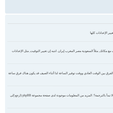
ير الإعدادات كلها
مكانك, مثلاً السعودية مصر المغرب إيران. انتبه إن تغيير التوقيت, مثل الإعدادات
لفرق بين الوقت العادي ووقت توفير الساعة لذا أثناء الصيف قد يكون هناك فرق ساعة
هناك احتمال أن المسؤول لم يضع لغتك من ضمن اللغات المنصبة أو لم يقم أحد بترجمة المنتدى للغتك. حاول الطلب من المسؤول أن ينصب لغتك في المنتدى, إن لم تكن موجودة لم لا تبدأ بالترجمة؟. المزيد من المعلومات موجودة لدى صفحة مجموعة phpBB (ارجع إلى