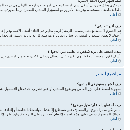
كيف أظهر صورة أسفل اسمي؟
بالعادة خاصة بالمستخدم وفريدة. الأمر يرجع لمسؤول المنتدى للسماح بربط صورة بالم
أعلى
كيف أغير تصنيفي؟
في العموم لا تستطيع تغيير مسمى الرتبة (الرتب تظهر في العادة أسفل الاسم وفي إع
أرجوك لا تسئ استغلال المنتدى بإرسال رسائل أو مواضيع فارغة لزيادة رتبتك, قد تجد 
أعلى
عندما اضغط على بريد شخص ما يطلب مني الدخول؟
نأسف لكن المسجلين فقط لهم القدرة على إرسال رسائل الكترونية ضمن المنتدى (إن كا
أعلى
مواضيع النشر
كيف أنشر موضوع في المنتدى؟
بسهولة اضغط على الزر الخاص بموضوع المنتدى أو على نشر رد. قد تحتاج التسجيل لن
أعلى
كيف أستطيع إلغاء أو تعديل موضوع؟
ما لم تكن مدير الموقع أو المشرف فلن تستطيع إلا تعديل مواضيعك الخاصة أو إلغاءها. 
تعديلك للموضوع. سوف تظهر هذه الجملة إذا قام أحد بالرد على الموضوع, ولن تظهر إذا ق
أعلى