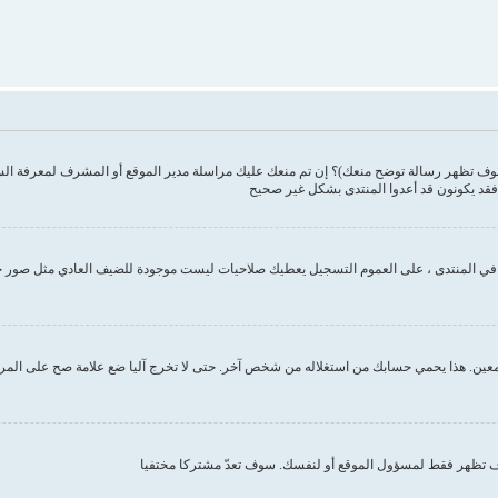
وف تظهر رسالة توضح منعك)؟ إن تم منعك عليك مراسلة مدير الموقع أو المشرف لمعرفة ال
فقد يكونون قد أعدوا المنتدى بشكل غير صحيح
ك في المنتدى ، على العموم التسجيل يعطيك صلاحيات ليست موجودة للضيف العادي مثل صور 
ين. هذا يحمي حسابك من استغلاله من شخص آخر. حتى لا تخرج آليا ضع علامة صح على المربع ا
تظهر فقط لمسؤول الموقع أو لنفسك. سوف تعدّ مشتركا مختفيا