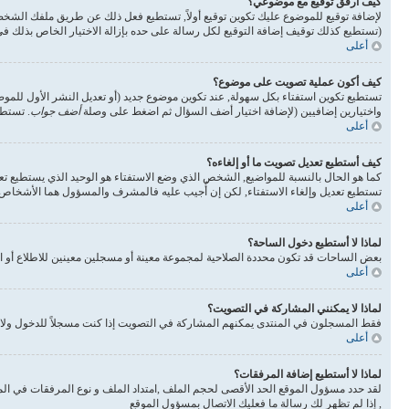
كيف أرفق توقيع مع موضوعي؟
لإضافة توقيع للموضوع عليك تكوين توقيع أولاً, تستطيع فعل ذلك عن طريق ملفك الشخ
(تستطيع كذلك توقيف إضافة التوقيع لكل رسالة على حده بإزالة الاختيار الخاص بذلك 
أعلى
كيف أكون عملية تصويت على موضوع؟
تستطيع تكوين استفتاء بكل سهولة, عند تكوين موضوع جديد (أو تعديل النشر الأول للم
واختيارين إضافيين (لإضافة اختيار أضف السؤال ثم اضغط على وصلة
أضف جواب
. تستطي
أعلى
كيف أستطيع تعديل تصويت ما أو إلغاءه؟
كما هو الحال بالنسبة للمواضيع, الشخص الذي وضع الاستفتاء هو الوحيد الذي يستطيع تع
تستطيع تعديل وإلغاء الاستفتاء, لكن إن أُجيب عليه فالمشرف والمسؤول هما الأشخاص ال
أعلى
لماذا لا أستطيع دخول الساحة؟
بعض الساحات قد تكون محددة الصلاحية لمجموعة معينة أو مسجلين معينين للاطلاع أو ا
أعلى
لماذا لا يمكنني المشاركة في التصويت؟
فقط المسجلون في المنتدى يمكنهم المشاركة في التصويت إذا كنت مسجلاً للدخول ولا 
أعلى
لماذا لا أستطيع إضافة المرفقات؟
لقد حدد مسؤول الموقع الحد الأقصى لحجم الملف ,امتداد الملف و نوع المرفقات في الم
, إذا لم تظهر لك رسالة ما فعليك الاتصال بمسؤول الموقع