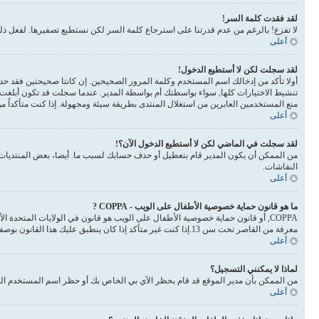
لقد فقدت كلمة السر!
لا تفزع! بالرغم من عدم قدرتنا على استرجاع كلمة السر لكن نستطيع تصفيرها. لفعل 
أعلى
لقد سجلت لكن لا أستطيع الدخول!
أولا تأكد من إدخالك اسم المستخدم وكلمة المرور الصحيحين. إن كانتا صحيحتين فقد حدث أحد أمرين. إذا 
تنشيط الاختيارات كلها, سواء بواسطتك أم بواسطة المدير. عندما سجلت قد تكون أبلغت 
منع المستخدمين العابرين من استغلال المنتدى بطريقة سيئة ومجهولة. إذا كنت متأكداً 
أعلى
لقد سجلت في الماضي لكن لا أستطيع الدخول الآن؟!
من الممكن أن يكون المدير قام بتعطيل أو حذف حسابك لسبب ما. أيضا، بعض المنتديات ت
النقاشات.
أعلى
ما هو قانون حماية خصوصية الأطفال على الويب - COPPA ?
معرفة من القاصر تحت سن 13.إذا كنت غير متأكد إذا كان ينطبق عليك هذا القانون بوصفك شخصا فالرجاء الانتباه بأن الموقع لا يقدم أي نصائح قانونية
أعلى
لماذا لا يمكنني التسجيل؟
من الممكن بأن مدير الموقع قد قام بحظر الآي بي الخاص بك أو حظر اسم المستخدم الذي
أعلى