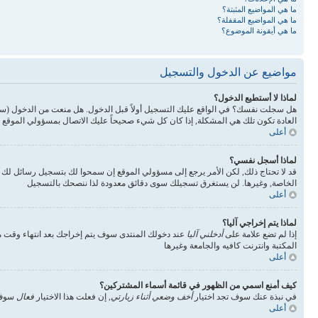
ما هي المواضيع المثبتة؟
ما هي المواضيع المقفلة؟
ما هي أيقونة الموضوع؟
مواضيع عن الدخول والتسجيل
لماذا لا أستطيع الدخول؟
هل سجلت نفسك؟ في الواقع عليك التسجيل أولاً قبل الدخول. هل منعت من الدخول (س
العادة تكون تلك هي المشكلة, إذا كان كل شيء صحيحاً عليك الاتصال بمسؤولي الموقع 
أعلى
لماذا أسجل نفسي؟
قد لا تحتاج ذلك, لكن الأمر يرجع إلى مسؤولي الموقع إن سمحوا لك بتسجيل رسائل ل
الخاصة, وغيرها. لن يستغرق تسجيلك سوى دقائق معدودة لذا ننصحك بالتسجيل
أعلى
لماذا يتم إخراجي آليا؟
إذا لم تضع علامة على
أدخلني آليا
عند دخولك المنتدى سوف يتم إخراجك بعد انتهاء وقت مع
المكتبة وانترنت كافيه والجامعة وغيرها
أعلى
كيف أمنع اسمي من الظهور في قائمة أسماء المشتركين؟
في نبذة عنك سوف تجد اختيار
أخف وضعي أثناء زيارتي
, إن فعلت هذا الاختيار
فعال
سوف 
أعلى