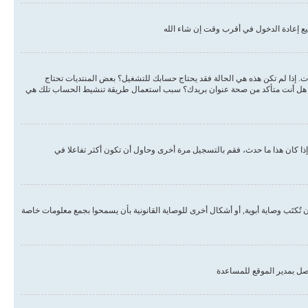
ع إعادة الدخول في أقرب وقت إن شاء الله
دات. إذا لم تكن هذه هي الحالة فقد يحتاج حسابك للتشغيل؟ بعض المنتديات تحتاج
لبريد هل أنت متأكد من صحة عنوان بريدك؟ سبب استعمال طريقة تنشيط الحساب تلك هي
ذا كان هذا ما حدث، فقم بالتسجيل مرة أخرى وحاول أن تكون أكثر تفاعلا في
, أو قانون حماية خصوصية الأطفال على الويب هو قانون في الولايات المتحدة الأمريكية صدر في عام 1998 يطلب من المواقع التي تجمع معلومات من القاصرين تحت سن 13 أن تُكتَب وصاية أبوية, أو أشكال أخرى للوصاية القانونية بأن يسمحوا بجمع معلومات خاصة
صل بمدير الموقع للمساعدة