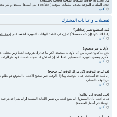
ماذا يحدث إذا حذفت الملفات المؤقتة الخاصة بالمنتدى؟
حذف الملفات المؤقتة يحذف الملفات المؤقتة ( cookies ) التي أنشأها المنتدى والتي تجعلك مسجلاً للدخول وتلغي بعض المميزات المرتبطة بنظام الملفات المؤقتة
أعلى
تفضيلات وإعدادات المشترك
كيف أستطيع تغيير إعداداتي؟
إعداداتك كلها (إن كنت مسجلا ً) تُخَزّن في قاعدة البيانات. لتغييرها اضغط على
لوحة الت
أعلى
الأوقات غير صحيحة!
نحن متأكدون تقريباً من أن الأوقات صحيحة, لكن ما قد تراه هو وقت لخط زمن يختلف عن ال
الأخرى يسمح بتغييرها للمسجلين فقط. لذا إن لم تكن قد سجلت نفسك فهذا هو الوقت
أعلى
لقد غيرت التوقيت لكن مازال الوقت غير صحيح!
إن كنت قد أصلحت إعداد التوقيت ومازال الوقت غير صحيح الاحتمال المتوقع هو نظام تو
من الوقت المحلي
أعلى
لغتي ليست في القائمة!
الوصلة في أسفل الصفحة)
أعلى