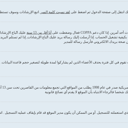
ذلك انتقل إلى صفحة الدخول ثم اضغط على
لقد نسيت كلمة السر
, اتبع الإرشادات وسوف تستطي
كان دعم COPPA فعال وضغطت على
أنا أقل من 13 سنة
عليك اتّباع الإرشا
بكيفية تشغيل الحساب. إذا أرسلت إليك رسالة بريد عليك اتّباع الإرشادات, إذا لم تستلم ا
من صحة بريدك الالكتروني فأرسل رسالة للمدير
قوم في كل فترة بحذف الأعضاء الذين لم يشاركوا لمدة طويلة لتصغير حجم قاعدة البيانات. إ
COPPA
 استعملته للتسجيل. أو من الممكن أن يكون مدير الموقع قد قام بإيقاف عمليه التسجيل . ات