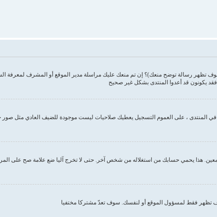
وف تظهر رسالة توضح منعك)؟ إن تم منعك عليك مراسلة مدير الموقع أو المشرف لمعرفة ال
فقد يكونون قد أعدوا المنتدى بشكل غير صحيح
ك في المنتدى ، على العموم التسجيل يعطيك صلاحيات ليست موجودة للضيف العادي مثل صور 
ين. هذا يحمي حسابك من استغلاله من شخص آخر. حتى لا تخرج آليا ضع علامة صح على المربع ا
تظهر فقط لمسؤول الموقع أو لنفسك. سوف تعدّ مشتركا مختفيا