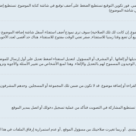
صي. فور تكوين التوقيع تستطيع الضغط على
أضف توقيع
في شاشة كتابة الموضوع. تستطيع إضاف
في شاشة الموضوع)
وضوع, إن كانت لك تلك الصلاحية) سوف ترى نموذج
أضف استفتاء
أسفل شاشة إضافة الموضوع (إن 
ع أن تضع وقتا زمنيا للاستفتاء, صفر تعني الوقت مفتوح للاستفتاء. هناك حد أقصى لعدد الأجوب
ديلها أو إلغائها , أو المشرف أو المسؤول. لتعديل استفتاء اضغط تعديل على أول إرسال للموض
وحيدون المسموح لهم بالتعديل والإلغاء. وهذا لمنع الأشخاص من تغيير الأسئلة والأجوبة وتز
لقراءة أو إضافة موضوع. قد لا تكون من ضمن تلك المجموعة أو المسجلين. وحدهم المشرفون و
تستطيع المشاركة في التصويت فتأكد من عملية تسجيل دخولك أو اتصل بمدير الموقع
نتدى . أو ربما تغيرت صلاحيتك من مسؤول الموقع , أو عدم استمرارية إرفاق الملفات في هذا 