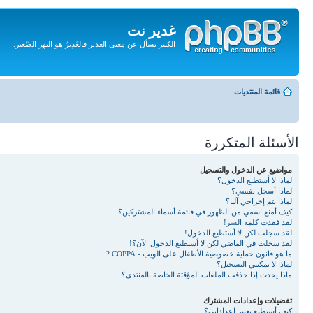
غدير نت
الكثير يسأل عن معنى الغدير فالغَدِيرُ هو النهر الصَّغير.
تجاهل
المحتويات
قائمة المنتديات
الأسئلة المتكررة
مواضيع عن الدخول والتسجيل
لماذا لا أستطيع الدخول؟
لماذا أسجل نفسي؟
لماذا يتم إخراجي آليا؟
كيف أمنع اسمي من الظهور في قائمة أسماء المشتركين؟
لقد فقدت كلمة السر!
لقد سجلت لكن لا أستطيع الدخول!
لقد سجلت في الماضي لكن لا أستطيع الدخول الآن؟!
ما هو قانون حماية خصوصية الأطفال على الويب - COPPA ?
لماذا لا يمكنني التسجيل؟
ماذا يحدث إذا حذفت الملفات المؤقتة الخاصة بالمنتدى؟
تفضيلات وإعدادات المشترك
كيف أستطيع تغيير إعداداتي؟