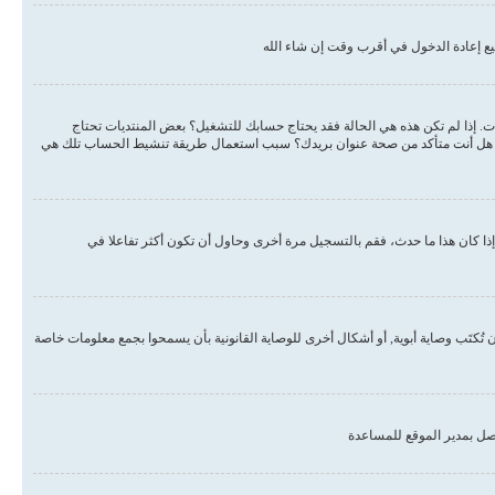
ع إعادة الدخول في أقرب وقت إن شاء الله
دات. إذا لم تكن هذه هي الحالة فقد يحتاج حسابك للتشغيل؟ بعض المنتديات تحتاج
لبريد هل أنت متأكد من صحة عنوان بريدك؟ سبب استعمال طريقة تنشيط الحساب تلك هي
ذا كان هذا ما حدث، فقم بالتسجيل مرة أخرى وحاول أن تكون أكثر تفاعلا في
, أو قانون حماية خصوصية الأطفال على الويب هو قانون في الولايات المتحدة الأمريكية صدر في عام 1998 يطلب من المواقع التي تجمع معلومات من القاصرين تحت سن 13 أن تُكتَب وصاية أبوية, أو أشكال أخرى للوصاية القانونية بأن يسمحوا بجمع معلومات خاصة
صل بمدير الموقع للمساعدة