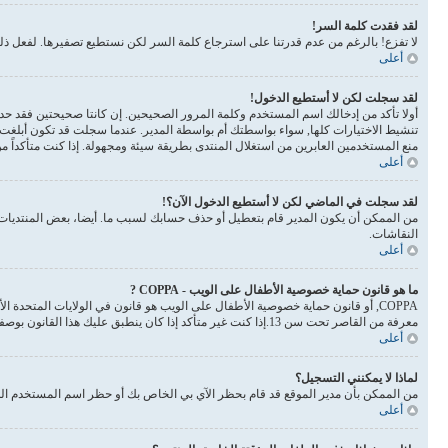
لقد فقدت كلمة السر!
لا تفزع! بالرغم من عدم قدرتنا على استرجاع كلمة السر لكن نستطيع تصفيرها. لفعل 
أعلى
لقد سجلت لكن لا أستطيع الدخول!
أولا تأكد من إدخالك اسم المستخدم وكلمة المرور الصحيحين. إن كانتا صحيحتين فقد حدث أحد أمرين. إذا 
تنشيط الاختيارات كلها, سواء بواسطتك أم بواسطة المدير. عندما سجلت قد تكون أبلغت 
منع المستخدمين العابرين من استغلال المنتدى بطريقة سيئة ومجهولة. إذا كنت متأكداً 
أعلى
لقد سجلت في الماضي لكن لا أستطيع الدخول الآن؟!
من الممكن أن يكون المدير قام بتعطيل أو حذف حسابك لسبب ما. أيضا، بعض المنتديات ت
النقاشات.
أعلى
ما هو قانون حماية خصوصية الأطفال على الويب - COPPA ?
معرفة من القاصر تحت سن 13.إذا كنت غير متأكد إذا كان ينطبق عليك هذا القانون بوصفك شخصا فالرجاء الانتباه بأن الموقع لا يقدم أي نصائح قانونية
أعلى
لماذا لا يمكنني التسجيل؟
من الممكن بأن مدير الموقع قد قام بحظر الآي بي الخاص بك أو حظر اسم المستخدم الذي
أعلى