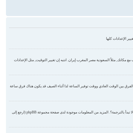
ير الإعدادات كلها
مكانك, مثلاً السعودية مصر المغرب إيران. انتبه إن تغيير التوقيت, مثل الإعدادات
لفرق بين الوقت العادي ووقت توفير الساعة لذا أثناء الصيف قد يكون هناك فرق ساعة
هناك احتمال أن المسؤول لم يضع لغتك من ضمن اللغات المنصبة أو لم يقم أحد بترجمة المنتدى للغتك. حاول الطلب من المسؤول أن ينصب لغتك في المنتدى, إن لم تكن موجودة لم لا تبدأ بالترجمة؟. المزيد من المعلومات موجودة لدى صفحة مجموعة phpBB (ارجع إلى