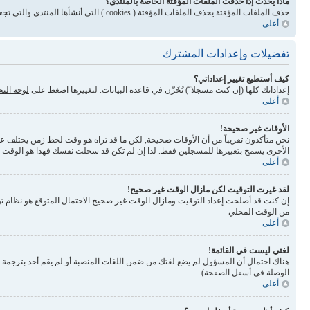
ماذا يحدث إذا حذفت الملفات المؤقتة الخاصة بالمنتدى؟
حذف الملفات المؤقتة يحذف الملفات المؤقتة ( cookies ) التي أنشأها المنتدى والتي تجعلك مسجلاً للدخول وتلغي بعض المميزات المرتبطة بنظام الملفات المؤقتة
أعلى
تفضيلات وإعدادات المشترك
كيف أستطيع تغيير إعداداتي؟
إعداداتك كلها (إن كنت مسجلا ً) تُخَزّن في قاعدة البيانات. لتغييرها اضغط على
لوحة الت
أعلى
الأوقات غير صحيحة!
نحن متأكدون تقريباً من أن الأوقات صحيحة, لكن ما قد تراه هو وقت لخط زمن يختلف عن ال
الأخرى يسمح بتغييرها للمسجلين فقط. لذا إن لم تكن قد سجلت نفسك فهذا هو الوقت
أعلى
لقد غيرت التوقيت لكن مازال الوقت غير صحيح!
إن كنت قد أصلحت إعداد التوقيت ومازال الوقت غير صحيح الاحتمال المتوقع هو نظام تو
من الوقت المحلي
أعلى
لغتي ليست في القائمة!
الوصلة في أسفل الصفحة)
أعلى