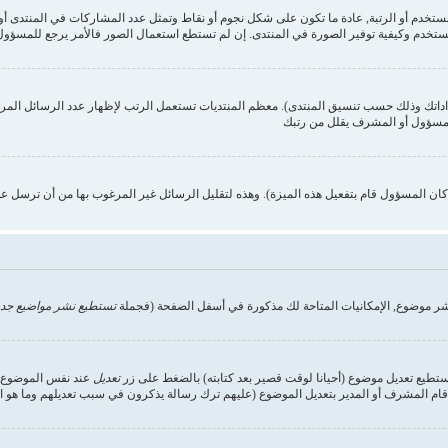
ستخدم وكيفية توفير الصورة في المنتدى. إن لم تستطع استعمال الصور فالأمر يرجع للمسؤول,
داداتك وذلك حسب تنسيق المنتدى). معظم المنتديات تستعمل الرتب لإظهار عدد الرسائل الم
المسؤول أو المشرف يقلل من رتبك
ن المسؤول قام بتفعيل هذه الميزة). وهذه لتقليل الرسائل غير المرغوب بها من أن ترسل ع
شر موضوع, الإمكانيات المتاحة لك مذكورة في أسفل الصفحة (فجملة
تستطيع نشر مواضيع جدي
تستطيع تعديل موضوع (أحيانا لوقت قصير بعد كتابته) بالضغط على زر
تعديل
عند نفس الموضوع. إ
ام المشرف أو المدير بتعديل الموضوع (عليهم ترك رسالة يذكرون في سبب تعديلهم وما هو التعد