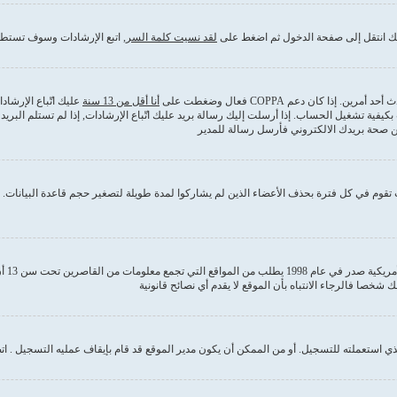
ذلك انتقل إلى صفحة الدخول ثم اضغط على
لقد نسيت كلمة السر
, اتبع الإرشادات وسوف تستطي
كان دعم COPPA فعال وضغطت على
أنا أقل من 13 سنة
عليك اتّباع الإرشا
بكيفية تشغيل الحساب. إذا أرسلت إليك رسالة بريد عليك اتّباع الإرشادات, إذا لم تستلم ا
من صحة بريدك الالكتروني فأرسل رسالة للمدير
قوم في كل فترة بحذف الأعضاء الذين لم يشاركوا لمدة طويلة لتصغير حجم قاعدة البيانات. إ
COPPA
 استعملته للتسجيل. أو من الممكن أن يكون مدير الموقع قد قام بإيقاف عمليه التسجيل . ات