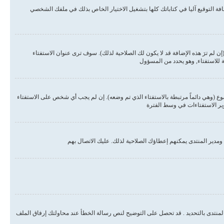
ة التوقيع آليا في كتاباتك كلها بتشغيل الاختيار الخاص بذلك في ملفك الشخصي
لم ترَ هذه الإضافة قد لا يكون لك الصلاحية لذلك). سوف ترى عنوان الاستفتاء
ة للاستفتاء, وهو يحدد من المسؤول
وع (وهي دائماً مرتبطة بالاستفتاء الذي تم وضعه). إن لم يجب أي شخص على الاستفتاء
وير الاستفتاءات في وسط الفترة
مدير المنتدى يمكنهم إعطاؤك الصلاحية لذلك. عليك الاتصال بهم
المنتدى بالتحديد . قد تحصل على التوضيح لنص رسالة الخطأ عند محاولتك إرفاق الملف