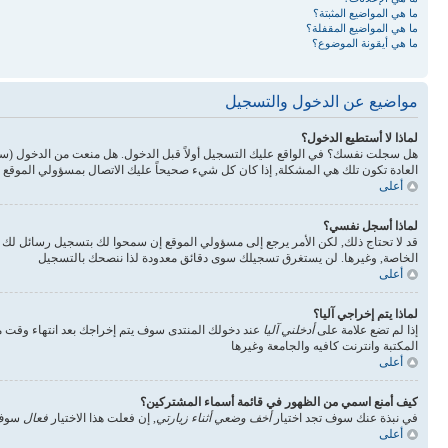
ما هي المواضيع المثبتة؟
ما هي المواضيع المقفلة؟
ما هي أيقونة الموضوع؟
مواضيع عن الدخول والتسجيل
لماذا لا أستطيع الدخول؟
هل سجلت نفسك؟ في الواقع عليك التسجيل أولاً قبل الدخول. هل منعت من الدخول (س
العادة تكون تلك هي المشكلة, إذا كان كل شيء صحيحاً عليك الاتصال بمسؤولي الموقع 
أعلى
لماذا أسجل نفسي؟
قد لا تحتاج ذلك, لكن الأمر يرجع إلى مسؤولي الموقع إن سمحوا لك بتسجيل رسائل ل
الخاصة, وغيرها. لن يستغرق تسجيلك سوى دقائق معدودة لذا ننصحك بالتسجيل
أعلى
لماذا يتم إخراجي آليا؟
إذا لم تضع علامة على
أدخلني آليا
عند دخولك المنتدى سوف يتم إخراجك بعد انتهاء وقت مع
المكتبة وانترنت كافيه والجامعة وغيرها
أعلى
كيف أمنع اسمي من الظهور في قائمة أسماء المشتركين؟
في نبذة عنك سوف تجد اختيار
أخف وضعي أثناء زيارتي
, إن فعلت هذا الاختيار
فعال
سوف 
أعلى