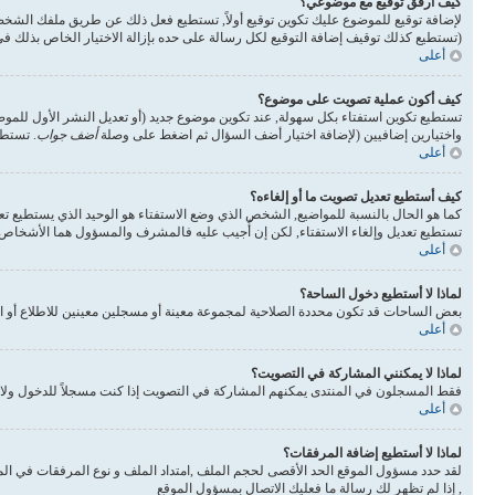
كيف أرفق توقيع مع موضوعي؟
لإضافة توقيع للموضوع عليك تكوين توقيع أولاً, تستطيع فعل ذلك عن طريق ملفك الشخ
(تستطيع كذلك توقيف إضافة التوقيع لكل رسالة على حده بإزالة الاختيار الخاص بذلك 
أعلى
كيف أكون عملية تصويت على موضوع؟
تستطيع تكوين استفتاء بكل سهولة, عند تكوين موضوع جديد (أو تعديل النشر الأول للم
واختيارين إضافيين (لإضافة اختيار أضف السؤال ثم اضغط على وصلة
أضف جواب
. تستطي
أعلى
كيف أستطيع تعديل تصويت ما أو إلغاءه؟
كما هو الحال بالنسبة للمواضيع, الشخص الذي وضع الاستفتاء هو الوحيد الذي يستطيع تع
تستطيع تعديل وإلغاء الاستفتاء, لكن إن أُجيب عليه فالمشرف والمسؤول هما الأشخاص ال
أعلى
لماذا لا أستطيع دخول الساحة؟
بعض الساحات قد تكون محددة الصلاحية لمجموعة معينة أو مسجلين معينين للاطلاع أو ا
أعلى
لماذا لا يمكنني المشاركة في التصويت؟
فقط المسجلون في المنتدى يمكنهم المشاركة في التصويت إذا كنت مسجلاً للدخول ولا 
أعلى
لماذا لا أستطيع إضافة المرفقات؟
لقد حدد مسؤول الموقع الحد الأقصى لحجم الملف ,امتداد الملف و نوع المرفقات في الم
, إذا لم تظهر لك رسالة ما فعليك الاتصال بمسؤول الموقع