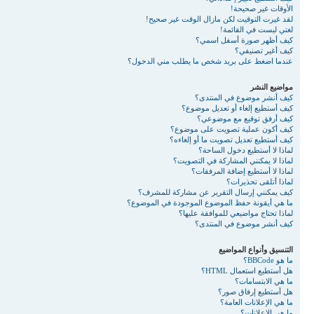
الأوقات غير صحيحة!
لقد غيرت التوقيت لكن مازال الوقت غير صحيح!
لغتي ليست في القائمة!
كيف أظهر صورة أسفل اسمي؟
كيف أغير تصنيفي؟
عندما اضغط على بريد شخص ما يطلب مني الدخول؟
مواضيع النشر
كيف أنشر موضوع في المنتدى؟
كيف أستطيع إلغاء أو تعديل موضوع؟
كيف أرفق توقيع مع موضوعي؟
كيف أكون عملية تصويت على موضوع؟
كيف أستطيع تعديل تصويت ما أو إلغاءه؟
لماذا لا أستطيع دخول الساحة؟
لماذا لا يمكنني المشاركة في التصويت؟
لماذا لا أستطيع إضافة المرفقات؟
لماذا أتلقى تحذيرات؟
كيف يمكنني إرسال التقرير عن مشاركة للمشرف؟
ما هي أيقونة حفظ الموضوع الموجودة في الموضوع؟
لماذا تحتاج مواضيعي للموافقة عليها؟
كيف أنشر موضوع في المنتدى؟
التنسيق وأنواع المواضيع
ما هو BBCode؟
هل أستطيع استعمال HTML؟
ما هي الابتسامات؟
هل أستطيع إرفاق صور؟
ما هي الإعلانات العامة؟
ما هي الإعلانات؟