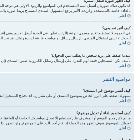
كيف أظهر صورة أسفل اسمي؟
بالعادة خاصة بالمستخدم وفريدة. الأمر يرجع لمسؤول المنتدى للسماح بربط صورة بالم
أعلى
كيف أغير تصنيفي؟
في العموم لا تستطيع تغيير مسمى الرتبة (الرتب تظهر في العادة أسفل الاسم وفي إع
أرجوك لا تسئ استغلال المنتدى بإرسال رسائل أو مواضيع فارغة لزيادة رتبتك, قد تجد 
أعلى
عندما اضغط على بريد شخص ما يطلب مني الدخول؟
نأسف لكن المسجلين فقط لهم القدرة على إرسال رسائل الكترونية ضمن المنتدى (إن كا
أعلى
مواضيع النشر
كيف أنشر موضوع في المنتدى؟
بسهولة اضغط على الزر الخاص بموضوع المنتدى أو على نشر رد. قد تحتاج التسجيل لن
أعلى
كيف أستطيع إلغاء أو تعديل موضوع؟
ما لم تكن مدير الموقع أو المشرف فلن تستطيع إلا تعديل مواضيعك الخاصة أو إلغاءها. 
تعديلك للموضوع. سوف تظهر هذه الجملة إذا قام أحد بالرد على الموضوع, ولن تظهر إذا ق
أعلى