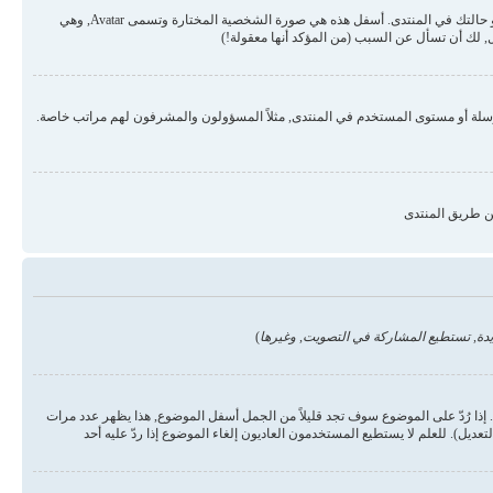
قد تكون هناك صورتان أسفل اسم المستخدم في المواضيع والردود. الأولى هي درجة المستخدم أو الرتبة, عادة ما تكون على شكل نجوم أو نقاط وتمثل عدد المشاركات في المنتدى أو حالتك في المنتدى. أسفل هذه هي صورة الشخصية المختارة وتسمى Avatar, وهي
 لك أن تسأل عن السبب (من المؤكد أنها معقولة!)
رسلة أو مستوى المستخدم في المنتدى, مثلاً المسؤولون والمشرفون لهم مراتب خاصة.
ن طريق المنتدى
دة, تستطيع المشاركة في التصويت, وغيرها
)
ذا رُدّ على الموضوع سوف تجد قليلاً من الجمل أسفل الموضوع, هذا يظهر عدد مرات
يل). للعلم لا يستطيع المستخدمون العاديون إلغاء الموضوع إذا ردّ عليه أحد