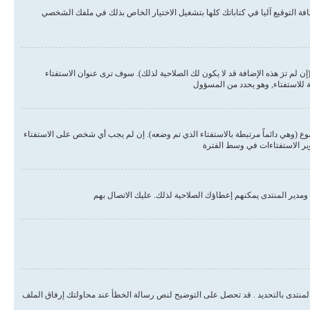
ة التوقيع آليا في كتاباتك كلها بتشغيل الاختيار الخاص بذلك في ملفك الشخصي
لم ترَ هذه الإضافة قد لا يكون لك الصلاحية لذلك). سوف ترى عنوان الاستفتاء
ة للاستفتاء, وهو يحدد من المسؤول
وع (وهي دائماً مرتبطة بالاستفتاء الذي تم وضعه). إن لم يجب أي شخص على الاستفتاء
وير الاستفتاءات في وسط الفترة
مدير المنتدى يمكنهم إعطاؤك الصلاحية لذلك. عليك الاتصال بهم
المنتدى بالتحديد . قد تحصل على التوضيح لنص رسالة الخطأ عند محاولتك إرفاق الملف