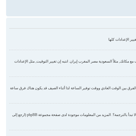
ير الإعدادات كلها
مكانك, مثلاً السعودية مصر المغرب إيران. انتبه إن تغيير التوقيت, مثل الإعدادات
لفرق بين الوقت العادي ووقت توفير الساعة لذا أثناء الصيف قد يكون هناك فرق ساعة
هناك احتمال أن المسؤول لم يضع لغتك من ضمن اللغات المنصبة أو لم يقم أحد بترجمة المنتدى للغتك. حاول الطلب من المسؤول أن ينصب لغتك في المنتدى, إن لم تكن موجودة لم لا تبدأ بالترجمة؟. المزيد من المعلومات موجودة لدى صفحة مجموعة phpBB (ارجع إلى