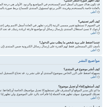
كيف أظهر صورة أسفل اسمي؟
بالعادة خاصة بالمستخدم وفريدة. الأمر يرجع لمسؤول المنتدى للسماح بربط صورة بالم
أعلى
كيف أغير تصنيفي؟
في العموم لا تستطيع تغيير مسمى الرتبة (الرتب تظهر في العادة أسفل الاسم وفي إع
أرجوك لا تسئ استغلال المنتدى بإرسال رسائل أو مواضيع فارغة لزيادة رتبتك, قد تجد 
أعلى
عندما اضغط على بريد شخص ما يطلب مني الدخول؟
نأسف لكن المسجلين فقط لهم القدرة على إرسال رسائل الكترونية ضمن المنتدى (إن كا
أعلى
مواضيع النشر
كيف أنشر موضوع في المنتدى؟
بسهولة اضغط على الزر الخاص بموضوع المنتدى أو على نشر رد. قد تحتاج التسجيل لن
أعلى
كيف أستطيع إلغاء أو تعديل موضوع؟
ما لم تكن مدير الموقع أو المشرف فلن تستطيع إلا تعديل مواضيعك الخاصة أو إلغاءها. 
تعديلك للموضوع. سوف تظهر هذه الجملة إذا قام أحد بالرد على الموضوع, ولن تظهر إذا ق
أعلى