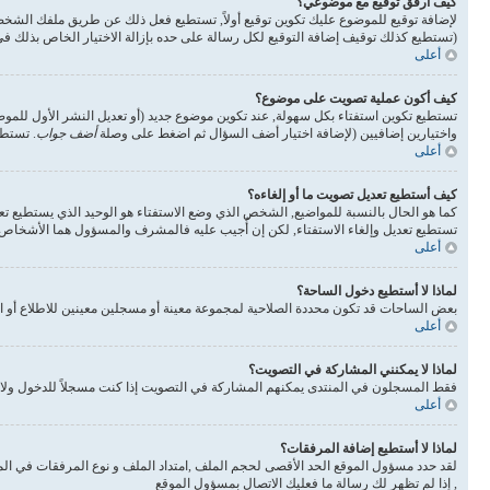
كيف أرفق توقيع مع موضوعي؟
لإضافة توقيع للموضوع عليك تكوين توقيع أولاً, تستطيع فعل ذلك عن طريق ملفك الشخ
(تستطيع كذلك توقيف إضافة التوقيع لكل رسالة على حده بإزالة الاختيار الخاص بذلك 
أعلى
كيف أكون عملية تصويت على موضوع؟
تستطيع تكوين استفتاء بكل سهولة, عند تكوين موضوع جديد (أو تعديل النشر الأول للم
واختيارين إضافيين (لإضافة اختيار أضف السؤال ثم اضغط على وصلة
أضف جواب
. تستطي
أعلى
كيف أستطيع تعديل تصويت ما أو إلغاءه؟
كما هو الحال بالنسبة للمواضيع, الشخص الذي وضع الاستفتاء هو الوحيد الذي يستطيع تع
تستطيع تعديل وإلغاء الاستفتاء, لكن إن أُجيب عليه فالمشرف والمسؤول هما الأشخاص ال
أعلى
لماذا لا أستطيع دخول الساحة؟
بعض الساحات قد تكون محددة الصلاحية لمجموعة معينة أو مسجلين معينين للاطلاع أو ا
أعلى
لماذا لا يمكنني المشاركة في التصويت؟
فقط المسجلون في المنتدى يمكنهم المشاركة في التصويت إذا كنت مسجلاً للدخول ولا 
أعلى
لماذا لا أستطيع إضافة المرفقات؟
لقد حدد مسؤول الموقع الحد الأقصى لحجم الملف ,امتداد الملف و نوع المرفقات في الم
, إذا لم تظهر لك رسالة ما فعليك الاتصال بمسؤول الموقع