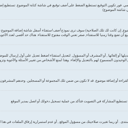
صي. فور تكوين التوقيع تستطيع الضغط على
أضف توقيع
في شاشة كتابة الموضوع. تستطيع إضاف
في شاشة الموضوع)
وضوع, إن كانت لك تلك الصلاحية) سوف ترى نموذج
أضف استفتاء
أسفل شاشة إضافة الموضوع (إن 
ع أن تضع وقتا زمنيا للاستفتاء, صفر تعني الوقت مفتوح للاستفتاء. هناك حد أقصى لعدد الأجوب
ديلها أو إلغائها , أو المشرف أو المسؤول. لتعديل استفتاء اضغط تعديل على أول إرسال للموض
وحيدون المسموح لهم بالتعديل والإلغاء. وهذا لمنع الأشخاص من تغيير الأسئلة والأجوبة وتز
لقراءة أو إضافة موضوع. قد لا تكون من ضمن تلك المجموعة أو المسجلين. وحدهم المشرفون و
تستطيع المشاركة في التصويت فتأكد من عملية تسجيل دخولك أو اتصل بمدير الموقع
نتدى . أو ربما تغيرت صلاحيتك من مسؤول الموقع , أو عدم استمرارية إرفاق الملفات في هذا 