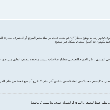
وف تظهر رسالة توضح منعك)؟ إن تم منعك عليك مراسلة مدير الموقع أو المشرف لمعرفة ال
فقد يكونون قد أعدوا المنتدى بشكل غير صحيح
ك في المنتدى ، على العموم التسجيل يعطيك صلاحيات ليست موجودة للضيف العادي مثل صور 
ين. هذا يحمي حسابك من استغلاله من شخص آخر. حتى لا تخرج آليا ضع علامة صح على المربع ا
تظهر فقط لمسؤول الموقع أو لنفسك. سوف تعدّ مشتركا مختفيا