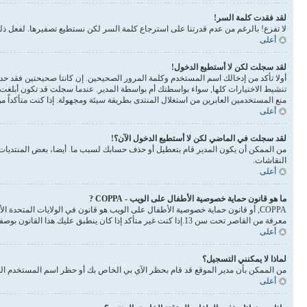
لقد فقدت كلمة السر!
لا تفزع! بالرغم من عدم قدرتنا على استرجاع كلمة السر لكن نستطيع تصفيرها. لفعل 
أعلى
لقد سجلت لكن لا أستطيع الدخول!
أولا تأكد من إدخالك اسم المستخدم وكلمة المرور الصحيحين. إن كانتا صحيحتين فقد حدث أحد أمرين. إذا 
تنشيط الاختيارات كلها, سواء بواسطتك أم بواسطة المدير. عندما سجلت قد تكون أبلغت 
منع المستخدمين العابرين من استغلال المنتدى بطريقة سيئة ومجهولة. إذا كنت متأكداً 
أعلى
لقد سجلت في الماضي لكن لا أستطيع الدخول الآن؟!
من الممكن أن يكون المدير قام بتعطيل أو حذف حسابك لسبب ما. أيضا، بعض المنتديات ت
النقاشات.
أعلى
ما هو قانون حماية خصوصية الأطفال على الويب - COPPA ?
معرفة من القاصر تحت سن 13.إذا كنت غير متأكد إذا كان ينطبق عليك هذا القانون بوصفك شخصا فالرجاء الانتباه بأن الموقع لا يقدم أي نصائح قانونية
أعلى
لماذا لا يمكنني التسجيل؟
من الممكن بأن مدير الموقع قد قام بحظر الآي بي الخاص بك أو حظر اسم المستخدم الذي
أعلى