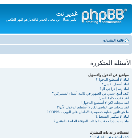
غدير نت
الكثير يسأل عن معنى الغدير فالغَدِيرُ هو النهر الصَّغير.
تجاهل
المحتويات
قائمة المنتديات
الأسئلة المتكررة
مواضيع عن الدخول والتسجيل
لماذا لا أستطيع الدخول؟
لماذا أسجل نفسي؟
لماذا يتم إخراجي آليا؟
كيف أمنع اسمي من الظهور في قائمة أسماء المشتركين؟
لقد فقدت كلمة السر!
لقد سجلت لكن لا أستطيع الدخول!
لقد سجلت في الماضي لكن لا أستطيع الدخول الآن؟!
ما هو قانون حماية خصوصية الأطفال على الويب - COPPA ?
لماذا لا يمكنني التسجيل؟
ماذا يحدث إذا حذفت الملفات المؤقتة الخاصة بالمنتدى؟
تفضيلات وإعدادات المشترك
كيف أستطيع تغيير إعداداتي؟