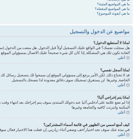
ما هي المواضيع المثبتة؟
ما هي المواضيع المقفلة؟
ما هي أيقونة الموضوع؟
مواضيع عن الدخول والتسجيل
لماذا لا أستطيع الدخول؟
هل سجلت نفسك؟ في الواقع عليك التسجيل أولاً قبل الدخول. هل منعت من الدخول (س
العادة تكون تلك هي المشكلة, إذا كان كل شيء صحيحاً عليك الاتصال بمسؤولي الموقع 
أعلى
لماذا أسجل نفسي؟
قد لا تحتاج ذلك, لكن الأمر يرجع إلى مسؤولي الموقع إن سمحوا لك بتسجيل رسائل ل
الخاصة, وغيرها. لن يستغرق تسجيلك سوى دقائق معدودة لذا ننصحك بالتسجيل
أعلى
لماذا يتم إخراجي آليا؟
إذا لم تضع علامة على
أدخلني آليا
عند دخولك المنتدى سوف يتم إخراجك بعد انتهاء وقت مع
المكتبة وانترنت كافيه والجامعة وغيرها
أعلى
كيف أمنع اسمي من الظهور في قائمة أسماء المشتركين؟
في نبذة عنك سوف تجد اختيار
أخف وضعي أثناء زيارتي
, إن فعلت هذا الاختيار
فعال
سوف 
أعلى