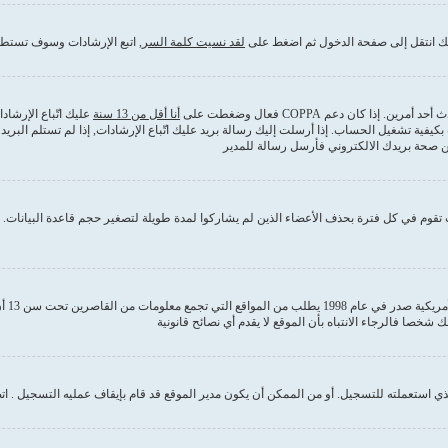
ذلك انتقل إلى صفحة الدخول ثم اضغط على
لقد نسيت كلمة السر
, اتبع الإرشادات وسوف تستطي
كان دعم COPPA فعال وضغطت على
أنا أقل من 13 سنة
عليك اتّباع الإرشا
بكيفية تشغيل الحساب. إذا أرسلت إليك رسالة بريد عليك اتّباع الإرشادات, إذا لم تستلم ا
من صحة بريدك الالكتروني فأرسل رسالة للمدير
قوم في كل فترة بحذف الأعضاء الذين لم يشاركوا لمدة طويلة لتصغير حجم قاعدة البيانات. إ
COPPA
 استعملته للتسجيل. أو من الممكن أن يكون مدير الموقع قد قام بإيقاف عمليه التسجيل . ات