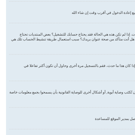
ع إعادة الدخول في أقرب وقت إن شاء الله
دات. إذا لم تكن هذه هي الحالة فقد يحتاج حسابك للتشغيل؟ بعض المنتديات تحتاج
لبريد هل أنت متأكد من صحة عنوان بريدك؟ سبب استعمال طريقة تنشيط الحساب تلك هي
ذا كان هذا ما حدث، فقم بالتسجيل مرة أخرى وحاول أن تكون أكثر تفاعلا في
, أو قانون حماية خصوصية الأطفال على الويب هو قانون في الولايات المتحدة الأمريكية صدر في عام 1998 يطلب من المواقع التي تجمع معلومات من القاصرين تحت سن 13 أن تُكتَب وصاية أبوية, أو أشكال أخرى للوصاية القانونية بأن يسمحوا بجمع معلومات خاصة
صل بمدير الموقع للمساعدة