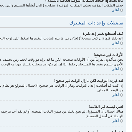
ماذا يحدث إذا حذفت الملفات المؤقتة الخاصة بالمنتدى؟
حذف الملفات المؤقتة يحذف الملفات المؤقتة ( cookies ) التي أنشأها المنتدى والتي تجعلك مسجلاً للدخول وتلغي بعض المميزات المرتبطة بنظام الملفات المؤقتة
أعلى
تفضيلات وإعدادات المشترك
كيف أستطيع تغيير إعداداتي؟
إعداداتك كلها (إن كنت مسجلا ً) تُخَزّن في قاعدة البيانات. لتغييرها اضغط على
لوحة الت
أعلى
الأوقات غير صحيحة!
نحن متأكدون تقريباً من أن الأوقات صحيحة, لكن ما قد تراه هو وقت لخط زمن يختلف عن ال
الأخرى يسمح بتغييرها للمسجلين فقط. لذا إن لم تكن قد سجلت نفسك فهذا هو الوقت
أعلى
لقد غيرت التوقيت لكن مازال الوقت غير صحيح!
إن كنت قد أصلحت إعداد التوقيت ومازال الوقت غير صحيح الاحتمال المتوقع هو نظام تو
من الوقت المحلي
أعلى
لغتي ليست في القائمة!
الوصلة في أسفل الصفحة)
أعلى