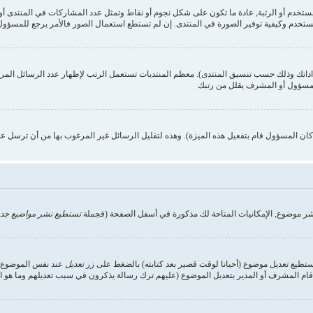
ستخدم وكيفية توفير الصورة في المنتدى. إن لم تستطع استعمال الصور فالأمر يرجع للمسؤول,
داداتك وذلك حسب تنسيق المنتدى). معظم المنتديات تستعمل الرتب لإظهار عدد الرسائل الم
المسؤول أو المشرف يقلل من رتبك
ن المسؤول قام بتفعيل هذه الميزة). وهذه لتقليل الرسائل غير المرغوب بها من أن ترسل ع
شر موضوع, الإمكانيات المتاحة لك مذكورة في أسفل الصفحة (فجملة
تستطيع نشر مواضيع جدي
تستطيع تعديل موضوع (أحيانا لوقت قصير بعد كتابته) بالضغط على زر
تعديل
عند نفس الموضوع. إ
ام المشرف أو المدير بتعديل الموضوع (عليهم ترك رسالة يذكرون في سبب تعديلهم وما هو التعد