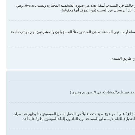
قد تكون هناك صورتان أسفل اسم المستخدم في المواضيع والردود. الأولى هي درجة المستخدم أو الرتبة, عادة ما تكون على شكل نجوم أو نقاط وتمثل عدد المشاركات في المنتدى أو حالتك في المنتدى. أسفل هذه هي صورة الشخصية المختارة وتسمى Avatar, وهي
 لك أن تسأل عن السبب (من المؤكد أنها معقولة!)
رسلة أو مستوى المستخدم في المنتدى, مثلاً المسؤولون والمشرفون لهم مراتب خاصة.
ن طريق المنتدى
دة, تستطيع المشاركة في التصويت, وغيرها
)
ذا رُدّ على الموضوع سوف تجد قليلاً من الجمل أسفل الموضوع, هذا يظهر عدد مرات
يل). للعلم لا يستطيع المستخدمون العاديون إلغاء الموضوع إذا ردّ عليه أحد