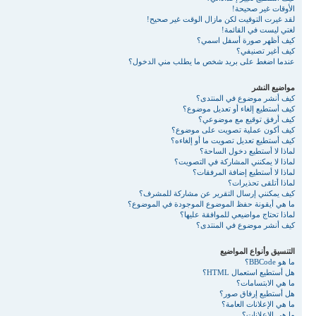
الأوقات غير صحيحة!
لقد غيرت التوقيت لكن مازال الوقت غير صحيح!
لغتي ليست في القائمة!
كيف أظهر صورة أسفل اسمي؟
كيف أغير تصنيفي؟
عندما اضغط على بريد شخص ما يطلب مني الدخول؟
مواضيع النشر
كيف أنشر موضوع في المنتدى؟
كيف أستطيع إلغاء أو تعديل موضوع؟
كيف أرفق توقيع مع موضوعي؟
كيف أكون عملية تصويت على موضوع؟
كيف أستطيع تعديل تصويت ما أو إلغاءه؟
لماذا لا أستطيع دخول الساحة؟
لماذا لا يمكنني المشاركة في التصويت؟
لماذا لا أستطيع إضافة المرفقات؟
لماذا أتلقى تحذيرات؟
كيف يمكنني إرسال التقرير عن مشاركة للمشرف؟
ما هي أيقونة حفظ الموضوع الموجودة في الموضوع؟
لماذا تحتاج مواضيعي للموافقة عليها؟
كيف أنشر موضوع في المنتدى؟
التنسيق وأنواع المواضيع
ما هو BBCode؟
هل أستطيع استعمال HTML؟
ما هي الابتسامات؟
هل أستطيع إرفاق صور؟
ما هي الإعلانات العامة؟
ما هي الإعلانات؟