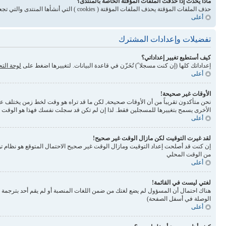
ماذا يحدث إذا حذفت الملفات المؤقتة الخاصة بالمنتدى؟
حذف الملفات المؤقتة يحذف الملفات المؤقتة ( cookies ) التي أنشأها المنتدى والتي تجعلك مسجلاً للدخول وتلغي بعض المميزات المرتبطة بنظام الملفات المؤقتة
أعلى
تفضيلات وإعدادات المشترك
كيف أستطيع تغيير إعداداتي؟
إعداداتك كلها (إن كنت مسجلا ً) تُخَزّن في قاعدة البيانات. لتغييرها اضغط على
لوحة الت
أعلى
الأوقات غير صحيحة!
نحن متأكدون تقريباً من أن الأوقات صحيحة, لكن ما قد تراه هو وقت لخط زمن يختلف عن ال
الأخرى يسمح بتغييرها للمسجلين فقط. لذا إن لم تكن قد سجلت نفسك فهذا هو الوقت
أعلى
لقد غيرت التوقيت لكن مازال الوقت غير صحيح!
إن كنت قد أصلحت إعداد التوقيت ومازال الوقت غير صحيح الاحتمال المتوقع هو نظام تو
من الوقت المحلي
أعلى
لغتي ليست في القائمة!
الوصلة في أسفل الصفحة)
أعلى