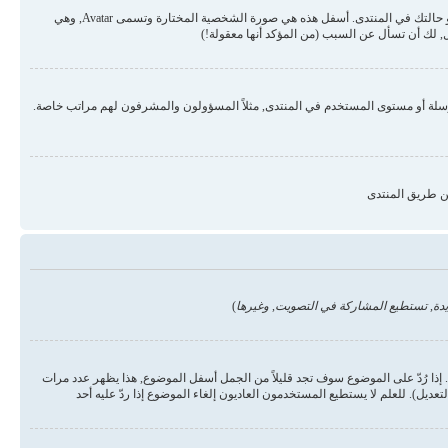
قد تكون هناك صورتان أسفل اسم المستخدم في المواضيع والردود. الأولى هي درجة المستخدم أو الرتبة, عادة ما تكون على شكل نجوم أو نقاط وتمثل عدد المشاركات في المنتدى أو حالتك في المنتدى. أسفل هذه هي صورة الشخصية المختارة وتسمى Avatar, وهي
 لك أن تسأل عن السبب (من المؤكد أنها معقولة!)
رسلة أو مستوى المستخدم في المنتدى, مثلاً المسؤولون والمشرفون لهم مراتب خاصة.
ن طريق المنتدى
دة, تستطيع المشاركة في التصويت, وغيرها
)
ذا رُدّ على الموضوع سوف تجد قليلاً من الجمل أسفل الموضوع, هذا يظهر عدد مرات
يل). للعلم لا يستطيع المستخدمون العاديون إلغاء الموضوع إذا ردّ عليه أحد