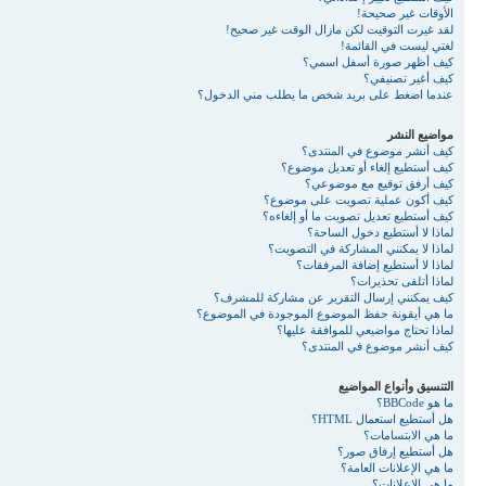
الأوقات غير صحيحة!
لقد غيرت التوقيت لكن مازال الوقت غير صحيح!
لغتي ليست في القائمة!
كيف أظهر صورة أسفل اسمي؟
كيف أغير تصنيفي؟
عندما اضغط على بريد شخص ما يطلب مني الدخول؟
مواضيع النشر
كيف أنشر موضوع في المنتدى؟
كيف أستطيع إلغاء أو تعديل موضوع؟
كيف أرفق توقيع مع موضوعي؟
كيف أكون عملية تصويت على موضوع؟
كيف أستطيع تعديل تصويت ما أو إلغاءه؟
لماذا لا أستطيع دخول الساحة؟
لماذا لا يمكنني المشاركة في التصويت؟
لماذا لا أستطيع إضافة المرفقات؟
لماذا أتلقى تحذيرات؟
كيف يمكنني إرسال التقرير عن مشاركة للمشرف؟
ما هي أيقونة حفظ الموضوع الموجودة في الموضوع؟
لماذا تحتاج مواضيعي للموافقة عليها؟
كيف أنشر موضوع في المنتدى؟
التنسيق وأنواع المواضيع
ما هو BBCode؟
هل أستطيع استعمال HTML؟
ما هي الابتسامات؟
هل أستطيع إرفاق صور؟
ما هي الإعلانات العامة؟
ما هي الإعلانات؟