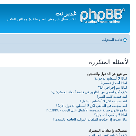
غدير نت
الكثير يسأل عن معنى الغدير فالغَدِيرُ هو النهر الصَّغير.
تجاهل
المحتويات
قائمة المنتديات
الأسئلة المتكررة
مواضيع عن الدخول والتسجيل
لماذا لا أستطيع الدخول؟
لماذا أسجل نفسي؟
لماذا يتم إخراجي آليا؟
كيف أمنع اسمي من الظهور في قائمة أسماء المشتركين؟
لقد فقدت كلمة السر!
لقد سجلت لكن لا أستطيع الدخول!
لقد سجلت في الماضي لكن لا أستطيع الدخول الآن؟!
ما هو قانون حماية خصوصية الأطفال على الويب - COPPA ?
لماذا لا يمكنني التسجيل؟
ماذا يحدث إذا حذفت الملفات المؤقتة الخاصة بالمنتدى؟
تفضيلات وإعدادات المشترك
كيف أستطيع تغيير إعداداتي؟