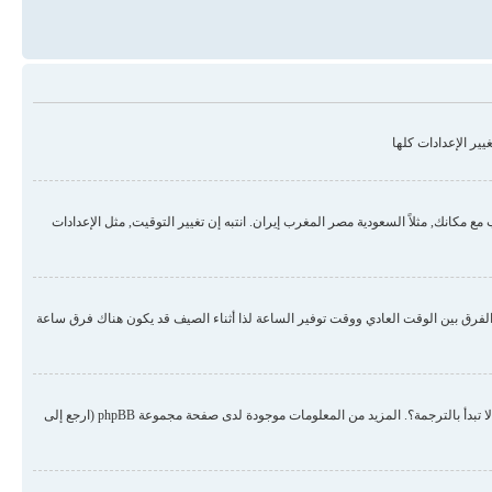
ير الإعدادات كلها
مكانك, مثلاً السعودية مصر المغرب إيران. انتبه إن تغيير التوقيت, مثل الإعدادات
لفرق بين الوقت العادي ووقت توفير الساعة لذا أثناء الصيف قد يكون هناك فرق ساعة
هناك احتمال أن المسؤول لم يضع لغتك من ضمن اللغات المنصبة أو لم يقم أحد بترجمة المنتدى للغتك. حاول الطلب من المسؤول أن ينصب لغتك في المنتدى, إن لم تكن موجودة لم لا تبدأ بالترجمة؟. المزيد من المعلومات موجودة لدى صفحة مجموعة phpBB (ارجع إلى