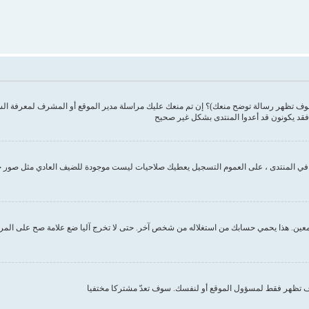
وف تظهر رسالة توضح منعك)؟ إن تم منعك عليك مراسلة مدير الموقع أو المشرف لمعرفة ال
فقد يكونون قد أعدوا المنتدى بشكل غير صحيح
ك في المنتدى ، على العموم التسجيل يعطيك صلاحيات ليست موجودة للضيف العادي مثل صور 
ين. هذا يحمي حسابك من استغلاله من شخص آخر. حتى لا تخرج آليا ضع علامة صح على المربع ا
تظهر فقط لمسؤول الموقع أو لنفسك. سوف تعدّ مشتركا مختفيا