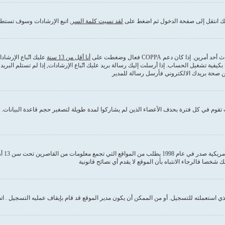
ذلك انتقل إلى صفحة الدخول ثم اضغط على
لقد نسيت كلمة السر
, اتبع الإرشادات وسوف تستطي
كان دعم COPPA فعال وضغطت على
أنا أقل من 13 سنة
عليك اتّباع الإرشا
بكيفية تشغيل الحساب. إذا أرسلت إليك رسالة بريد عليك اتّباع الإرشادات, إذا لم تستلم ا
من صحة بريدك الالكتروني فأرسل رسالة للمدير
قوم في كل فترة بحذف الأعضاء الذين لم يشاركوا لمدة طويلة لتصغير حجم قاعدة البيانات. إ
COPPA
 استعملته للتسجيل. أو من الممكن أن يكون مدير الموقع قد قام بإيقاف عمليه التسجيل . ات