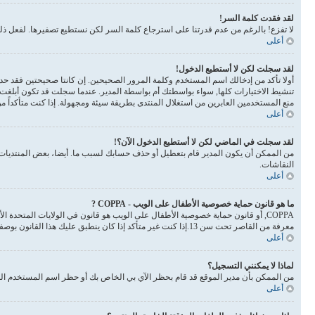
لقد فقدت كلمة السر!
لا تفزع! بالرغم من عدم قدرتنا على استرجاع كلمة السر لكن نستطيع تصفيرها. لفعل 
أعلى
لقد سجلت لكن لا أستطيع الدخول!
أولا تأكد من إدخالك اسم المستخدم وكلمة المرور الصحيحين. إن كانتا صحيحتين فقد حدث أحد أمرين. إذا 
تنشيط الاختيارات كلها, سواء بواسطتك أم بواسطة المدير. عندما سجلت قد تكون أبلغت 
منع المستخدمين العابرين من استغلال المنتدى بطريقة سيئة ومجهولة. إذا كنت متأكداً 
أعلى
لقد سجلت في الماضي لكن لا أستطيع الدخول الآن؟!
من الممكن أن يكون المدير قام بتعطيل أو حذف حسابك لسبب ما. أيضا، بعض المنتديات ت
النقاشات.
أعلى
ما هو قانون حماية خصوصية الأطفال على الويب - COPPA ?
معرفة من القاصر تحت سن 13.إذا كنت غير متأكد إذا كان ينطبق عليك هذا القانون بوصفك شخصا فالرجاء الانتباه بأن الموقع لا يقدم أي نصائح قانونية
أعلى
لماذا لا يمكنني التسجيل؟
من الممكن بأن مدير الموقع قد قام بحظر الآي بي الخاص بك أو حظر اسم المستخدم الذي
أعلى