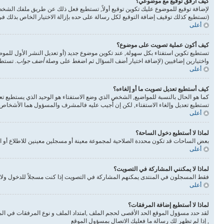
كيف أرفق توقيع مع موضوعي؟
لإضافة توقيع للموضوع عليك تكوين توقيع أولاً, تستطيع فعل ذلك عن طريق ملفك الشخ
(تستطيع كذلك توقيف إضافة التوقيع لكل رسالة على حده بإزالة الاختيار الخاص بذلك 
أعلى
كيف أكون عملية تصويت على موضوع؟
تستطيع تكوين استفتاء بكل سهولة, عند تكوين موضوع جديد (أو تعديل النشر الأول للم
واختيارين إضافيين (لإضافة اختيار أضف السؤال ثم اضغط على وصلة
أضف جواب
. تستطي
أعلى
كيف أستطيع تعديل تصويت ما أو إلغاءه؟
كما هو الحال بالنسبة للمواضيع, الشخص الذي وضع الاستفتاء هو الوحيد الذي يستطيع تع
تستطيع تعديل وإلغاء الاستفتاء, لكن إن أُجيب عليه فالمشرف والمسؤول هما الأشخاص ال
أعلى
لماذا لا أستطيع دخول الساحة؟
بعض الساحات قد تكون محددة الصلاحية لمجموعة معينة أو مسجلين معينين للاطلاع أو ا
أعلى
لماذا لا يمكنني المشاركة في التصويت؟
فقط المسجلون في المنتدى يمكنهم المشاركة في التصويت إذا كنت مسجلاً للدخول ولا 
أعلى
لماذا لا أستطيع إضافة المرفقات؟
لقد حدد مسؤول الموقع الحد الأقصى لحجم الملف ,امتداد الملف و نوع المرفقات في الم
, إذا لم تظهر لك رسالة ما فعليك الاتصال بمسؤول الموقع