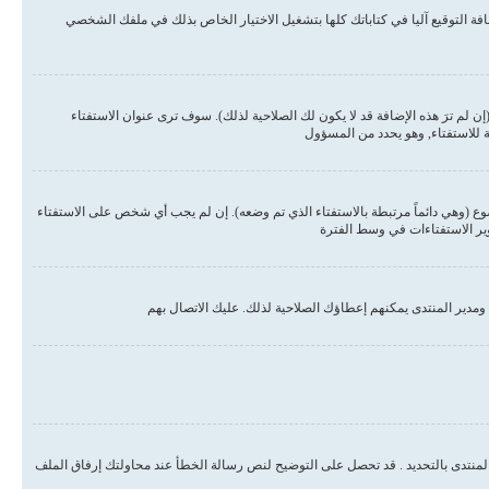
ة التوقيع آليا في كتاباتك كلها بتشغيل الاختيار الخاص بذلك في ملفك الشخصي
لم ترَ هذه الإضافة قد لا يكون لك الصلاحية لذلك). سوف ترى عنوان الاستفتاء
ة للاستفتاء, وهو يحدد من المسؤول
وع (وهي دائماً مرتبطة بالاستفتاء الذي تم وضعه). إن لم يجب أي شخص على الاستفتاء
وير الاستفتاءات في وسط الفترة
مدير المنتدى يمكنهم إعطاؤك الصلاحية لذلك. عليك الاتصال بهم
المنتدى بالتحديد . قد تحصل على التوضيح لنص رسالة الخطأ عند محاولتك إرفاق الملف