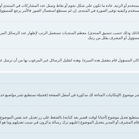
ستخدم وكيفية توفير الصورة في المنتدى. إن لم تستطع استعمال الصور فالأمر يرجع للمسؤول,
داداتك وذلك حسب تنسيق المنتدى). معظم المنتديات تستعمل الرتب لإظهار عدد الرسائل الم
المسؤول أو المشرف يقلل من رتبك
ن المسؤول قام بتفعيل هذه الميزة). وهذه لتقليل الرسائل غير المرغوب بها من أن ترسل ع
شر موضوع, الإمكانيات المتاحة لك مذكورة في أسفل الصفحة (فجملة
تستطيع نشر مواضيع جدي
تستطيع تعديل موضوع (أحيانا لوقت قصير بعد كتابته) بالضغط على زر
تعديل
عند نفس الموضوع. إ
ام المشرف أو المدير بتعديل الموضوع (عليهم ترك رسالة يذكرون في سبب تعديلهم وما هو التعد