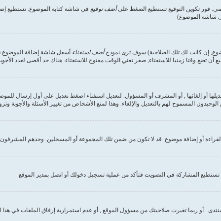
صي. فور تكوين التوقيع تستطيع الضغط على
أضف توقيع
في شاشة كتابة الموضوع. تستطيع إضاف
في شاشة الموضوع)
وضوع, إن كانت لك تلك الصلاحية) سوف ترى نموذج
أضف استفتاء
أسفل شاشة إضافة الموضوع (إن 
ع أن تضع وقتا زمنيا للاستفتاء, صفر تعني الوقت مفتوح للاستفتاء. هناك حد أقصى لعدد الأجوب
ديلها أو إلغائها , أو المشرف أو المسؤول. لتعديل استفتاء اضغط تعديل على أول إرسال للموض
وحيدون المسموح لهم بالتعديل والإلغاء. وهذا لمنع الأشخاص من تغيير الأسئلة والأجوبة وتز
لقراءة أو إضافة موضوع. قد لا تكون من ضمن تلك المجموعة أو المسجلين. وحدهم المشرفون و
تستطيع المشاركة في التصويت فتأكد من عملية تسجيل دخولك أو اتصل بمدير الموقع
نتدى . أو ربما تغيرت صلاحيتك من مسؤول الموقع , أو عدم استمرارية إرفاق الملفات في هذا 