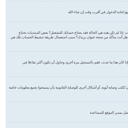
ع إعادة الدخول في أقرب وقت إن شاء الله
دات. إذا لم تكن هذه هي الحالة فقد يحتاج حسابك للتشغيل؟ بعض المنتديات تحتاج
لبريد هل أنت متأكد من صحة عنوان بريدك؟ سبب استعمال طريقة تنشيط الحساب تلك هي
ذا كان هذا ما حدث، فقم بالتسجيل مرة أخرى وحاول أن تكون أكثر تفاعلا في
, أو قانون حماية خصوصية الأطفال على الويب هو قانون في الولايات المتحدة الأمريكية صدر في عام 1998 يطلب من المواقع التي تجمع معلومات من القاصرين تحت سن 13 أن تُكتَب وصاية أبوية, أو أشكال أخرى للوصاية القانونية بأن يسمحوا بجمع معلومات خاصة
صل بمدير الموقع للمساعدة