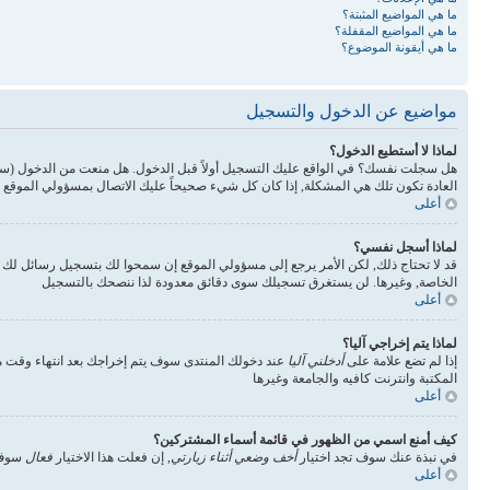
ما هي المواضيع المثبتة؟
ما هي المواضيع المقفلة؟
ما هي أيقونة الموضوع؟
مواضيع عن الدخول والتسجيل
لماذا لا أستطيع الدخول؟
هل سجلت نفسك؟ في الواقع عليك التسجيل أولاً قبل الدخول. هل منعت من الدخول (س
العادة تكون تلك هي المشكلة, إذا كان كل شيء صحيحاً عليك الاتصال بمسؤولي الموقع 
أعلى
لماذا أسجل نفسي؟
قد لا تحتاج ذلك, لكن الأمر يرجع إلى مسؤولي الموقع إن سمحوا لك بتسجيل رسائل ل
الخاصة, وغيرها. لن يستغرق تسجيلك سوى دقائق معدودة لذا ننصحك بالتسجيل
أعلى
لماذا يتم إخراجي آليا؟
إذا لم تضع علامة على
أدخلني آليا
عند دخولك المنتدى سوف يتم إخراجك بعد انتهاء وقت مع
المكتبة وانترنت كافيه والجامعة وغيرها
أعلى
كيف أمنع اسمي من الظهور في قائمة أسماء المشتركين؟
في نبذة عنك سوف تجد اختيار
أخف وضعي أثناء زيارتي
, إن فعلت هذا الاختيار
فعال
سوف 
أعلى