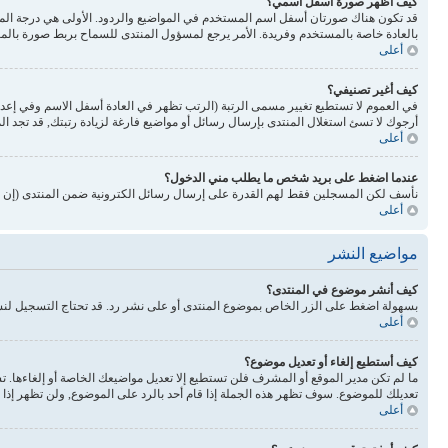
كيف أظهر صورة أسفل اسمي؟
بالعادة خاصة بالمستخدم وفريدة. الأمر يرجع لمسؤول المنتدى للسماح بربط صورة بالم
أعلى
كيف أغير تصنيفي؟
في العموم لا تستطيع تغيير مسمى الرتبة (الرتب تظهر في العادة أسفل الاسم وفي إع
أرجوك لا تسئ استغلال المنتدى بإرسال رسائل أو مواضيع فارغة لزيادة رتبتك, قد تجد 
أعلى
عندما اضغط على بريد شخص ما يطلب مني الدخول؟
نأسف لكن المسجلين فقط لهم القدرة على إرسال رسائل الكترونية ضمن المنتدى (إن كا
أعلى
مواضيع النشر
كيف أنشر موضوع في المنتدى؟
بسهولة اضغط على الزر الخاص بموضوع المنتدى أو على نشر رد. قد تحتاج التسجيل لن
أعلى
كيف أستطيع إلغاء أو تعديل موضوع؟
ما لم تكن مدير الموقع أو المشرف فلن تستطيع إلا تعديل مواضيعك الخاصة أو إلغاءها. 
تعديلك للموضوع. سوف تظهر هذه الجملة إذا قام أحد بالرد على الموضوع, ولن تظهر إذا ق
أعلى