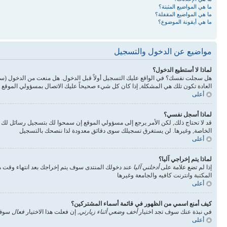
ما هي المواضيع المثبتة؟
ما هي المواضيع المقفلة؟
ما هي أيقونة الموضوع؟
مواضيع عن الدخول والتسجيل
لماذا لا أستطيع الدخول؟
هل سجلت نفسك؟ في الواقع عليك التسجيل أولاً قبل الدخول. هل منعت من الدخول (س
العادة تكون تلك هي المشكلة, إذا كان كل شيء صحيحاً عليك الاتصال بمسؤولي الموقع 
أعلى
لماذا أسجل نفسي؟
قد لا تحتاج ذلك, لكن الأمر يرجع إلى مسؤولي الموقع إن سمحوا لك بتسجيل رسائل ل
الخاصة, وغيرها. لن يستغرق تسجيلك سوى دقائق معدودة لذا ننصحك بالتسجيل
أعلى
لماذا يتم إخراجي آليا؟
إذا لم تضع علامة على
أدخلني آليا
عند دخولك المنتدى سوف يتم إخراجك بعد انتهاء وقت مع
المكتبة وانترنت كافيه والجامعة وغيرها
أعلى
كيف أمنع اسمي من الظهور في قائمة أسماء المشتركين؟
في نبذة عنك سوف تجد اختيار
أخف وضعي أثناء زيارتي
, إن فعلت هذا الاختيار
فعال
سوف 
أعلى