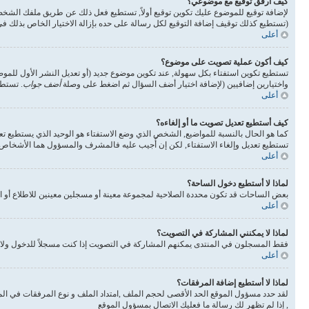
كيف أرفق توقيع مع موضوعي؟
لإضافة توقيع للموضوع عليك تكوين توقيع أولاً, تستطيع فعل ذلك عن طريق ملفك الشخ
(تستطيع كذلك توقيف إضافة التوقيع لكل رسالة على حده بإزالة الاختيار الخاص بذلك 
أعلى
كيف أكون عملية تصويت على موضوع؟
تستطيع تكوين استفتاء بكل سهولة, عند تكوين موضوع جديد (أو تعديل النشر الأول للم
واختيارين إضافيين (لإضافة اختيار أضف السؤال ثم اضغط على وصلة
أضف جواب
. تستطي
أعلى
كيف أستطيع تعديل تصويت ما أو إلغاءه؟
كما هو الحال بالنسبة للمواضيع, الشخص الذي وضع الاستفتاء هو الوحيد الذي يستطيع تع
تستطيع تعديل وإلغاء الاستفتاء, لكن إن أُجيب عليه فالمشرف والمسؤول هما الأشخاص ال
أعلى
لماذا لا أستطيع دخول الساحة؟
بعض الساحات قد تكون محددة الصلاحية لمجموعة معينة أو مسجلين معينين للاطلاع أو ا
أعلى
لماذا لا يمكنني المشاركة في التصويت؟
فقط المسجلون في المنتدى يمكنهم المشاركة في التصويت إذا كنت مسجلاً للدخول ولا 
أعلى
لماذا لا أستطيع إضافة المرفقات؟
لقد حدد مسؤول الموقع الحد الأقصى لحجم الملف ,امتداد الملف و نوع المرفقات في الم
, إذا لم تظهر لك رسالة ما فعليك الاتصال بمسؤول الموقع