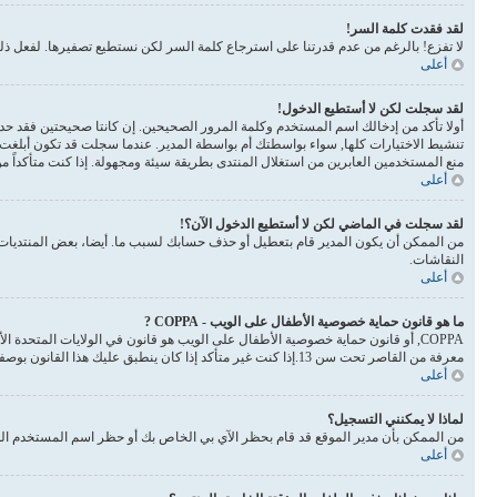
لقد فقدت كلمة السر!
لا تفزع! بالرغم من عدم قدرتنا على استرجاع كلمة السر لكن نستطيع تصفيرها. لفعل 
أعلى
لقد سجلت لكن لا أستطيع الدخول!
أولا تأكد من إدخالك اسم المستخدم وكلمة المرور الصحيحين. إن كانتا صحيحتين فقد حدث أحد أمرين. إذا 
تنشيط الاختيارات كلها, سواء بواسطتك أم بواسطة المدير. عندما سجلت قد تكون أبلغت 
منع المستخدمين العابرين من استغلال المنتدى بطريقة سيئة ومجهولة. إذا كنت متأكداً 
أعلى
لقد سجلت في الماضي لكن لا أستطيع الدخول الآن؟!
من الممكن أن يكون المدير قام بتعطيل أو حذف حسابك لسبب ما. أيضا، بعض المنتديات ت
النقاشات.
أعلى
ما هو قانون حماية خصوصية الأطفال على الويب - COPPA ?
معرفة من القاصر تحت سن 13.إذا كنت غير متأكد إذا كان ينطبق عليك هذا القانون بوصفك شخصا فالرجاء الانتباه بأن الموقع لا يقدم أي نصائح قانونية
أعلى
لماذا لا يمكنني التسجيل؟
من الممكن بأن مدير الموقع قد قام بحظر الآي بي الخاص بك أو حظر اسم المستخدم الذي
أعلى