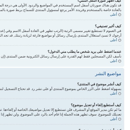
كيف أظهر صورة أسفل اسمي؟
بالعادة خاصة بالمستخدم وفريدة. الأمر يرجع لمسؤول المنتدى للسماح بربط صورة بالم
أعلى
كيف أغير تصنيفي؟
في العموم لا تستطيع تغيير مسمى الرتبة (الرتب تظهر في العادة أسفل الاسم وفي إع
أرجوك لا تسئ استغلال المنتدى بإرسال رسائل أو مواضيع فارغة لزيادة رتبتك, قد تجد 
أعلى
عندما اضغط على بريد شخص ما يطلب مني الدخول؟
نأسف لكن المسجلين فقط لهم القدرة على إرسال رسائل الكترونية ضمن المنتدى (إن كا
أعلى
مواضيع النشر
كيف أنشر موضوع في المنتدى؟
بسهولة اضغط على الزر الخاص بموضوع المنتدى أو على نشر رد. قد تحتاج التسجيل لن
أعلى
كيف أستطيع إلغاء أو تعديل موضوع؟
ما لم تكن مدير الموقع أو المشرف فلن تستطيع إلا تعديل مواضيعك الخاصة أو إلغاءها. 
تعديلك للموضوع. سوف تظهر هذه الجملة إذا قام أحد بالرد على الموضوع, ولن تظهر إذا ق
أعلى