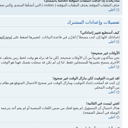
ماذا يحدث إذا حذفت الملفات المؤقتة الخاصة بالمنتدى؟
حذف الملفات المؤقتة يحذف الملفات المؤقتة ( cookies ) التي أنشأها المنتدى والتي تجعلك مسجلاً للدخول وتلغي بعض المميزات المرتبطة بنظام الملفات المؤقتة
أعلى
تفضيلات وإعدادات المشترك
كيف أستطيع تغيير إعداداتي؟
إعداداتك كلها (إن كنت مسجلا ً) تُخَزّن في قاعدة البيانات. لتغييرها اضغط على
لوحة الت
أعلى
الأوقات غير صحيحة!
نحن متأكدون تقريباً من أن الأوقات صحيحة, لكن ما قد تراه هو وقت لخط زمن يختلف عن ال
الأخرى يسمح بتغييرها للمسجلين فقط. لذا إن لم تكن قد سجلت نفسك فهذا هو الوقت
أعلى
لقد غيرت التوقيت لكن مازال الوقت غير صحيح!
إن كنت قد أصلحت إعداد التوقيت ومازال الوقت غير صحيح الاحتمال المتوقع هو نظام تو
من الوقت المحلي
أعلى
لغتي ليست في القائمة!
الوصلة في أسفل الصفحة)
أعلى