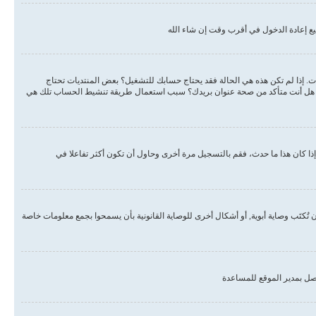
ع إعادة الدخول في أقرب وقت إن شاء الله
دات. إذا لم تكن هذه هي الحالة فقد يحتاج حسابك للتشغيل؟ بعض المنتديات تحتاج
لبريد هل أنت متأكد من صحة عنوان بريدك؟ سبب استعمال طريقة تنشيط الحساب تلك هي
ذا كان هذا ما حدث، فقم بالتسجيل مرة أخرى وحاول أن تكون أكثر تفاعلا في
, أو قانون حماية خصوصية الأطفال على الويب هو قانون في الولايات المتحدة الأمريكية صدر في عام 1998 يطلب من المواقع التي تجمع معلومات من القاصرين تحت سن 13 أن تُكتَب وصاية أبوية, أو أشكال أخرى للوصاية القانونية بأن يسمحوا بجمع معلومات خاصة
صل بمدير الموقع للمساعدة