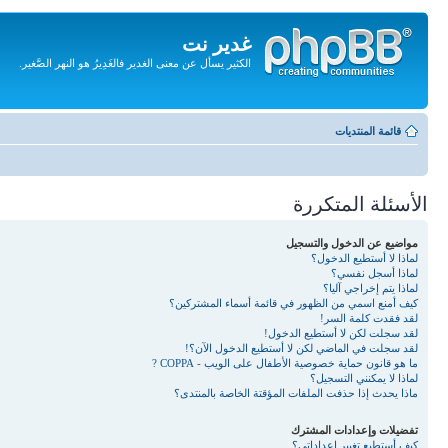
غدير نت
الكثير يسأل عن معنى الغدير فالغَدِيرُ هو النهر الصَّغير.
تجاهل
المحتويات
قائمة المنتديات
الأسئلة المتكررة
مواضيع عن الدخول والتسجيل
لماذا لا أستطيع الدخول؟
لماذا أسجل نفسي؟
لماذا يتم إخراجي آليا؟
كيف أمنع اسمي من الظهور في قائمة أسماء المشتركين؟
لقد فقدت كلمة السر!
لقد سجلت لكن لا أستطيع الدخول!
لقد سجلت في الماضي لكن لا أستطيع الدخول الآن؟!
ما هو قانون حماية خصوصية الأطفال على الويب - COPPA ?
لماذا لا يمكنني التسجيل؟
ماذا يحدث إذا حذفت الملفات المؤقتة الخاصة بالمنتدى؟
تفضيلات وإعدادات المشترك
كيف أستطيع تغيير إعداداتي؟