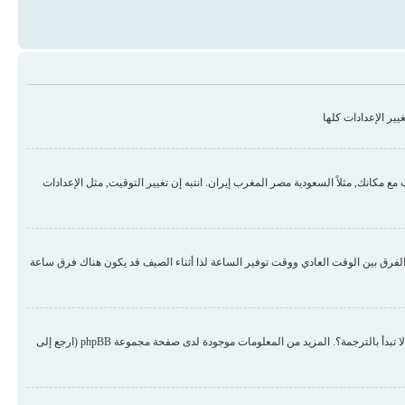
ير الإعدادات كلها
مكانك, مثلاً السعودية مصر المغرب إيران. انتبه إن تغيير التوقيت, مثل الإعدادات
لفرق بين الوقت العادي ووقت توفير الساعة لذا أثناء الصيف قد يكون هناك فرق ساعة
هناك احتمال أن المسؤول لم يضع لغتك من ضمن اللغات المنصبة أو لم يقم أحد بترجمة المنتدى للغتك. حاول الطلب من المسؤول أن ينصب لغتك في المنتدى, إن لم تكن موجودة لم لا تبدأ بالترجمة؟. المزيد من المعلومات موجودة لدى صفحة مجموعة phpBB (ارجع إلى