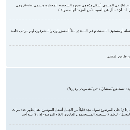
قد تكون هناك صورتان أسفل اسم المستخدم في المواضيع والردود. الأولى هي درجة المستخدم أو الرتبة, عادة ما تكون على شكل نجوم أو نقاط وتمثل عدد المشاركات في المنتدى أو حالتك في المنتدى. أسفل هذه هي صورة الشخصية المختارة وتسمى Avatar, وهي
 لك أن تسأل عن السبب (من المؤكد أنها معقولة!)
رسلة أو مستوى المستخدم في المنتدى, مثلاً المسؤولون والمشرفون لهم مراتب خاصة.
ن طريق المنتدى
دة, تستطيع المشاركة في التصويت, وغيرها
)
ذا رُدّ على الموضوع سوف تجد قليلاً من الجمل أسفل الموضوع, هذا يظهر عدد مرات
يل). للعلم لا يستطيع المستخدمون العاديون إلغاء الموضوع إذا ردّ عليه أحد