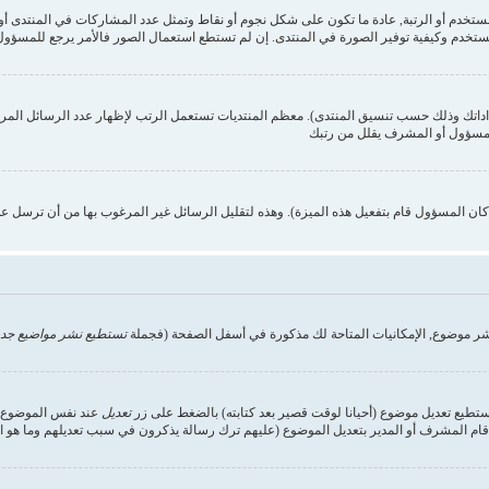
ستخدم وكيفية توفير الصورة في المنتدى. إن لم تستطع استعمال الصور فالأمر يرجع للمسؤول,
داداتك وذلك حسب تنسيق المنتدى). معظم المنتديات تستعمل الرتب لإظهار عدد الرسائل الم
المسؤول أو المشرف يقلل من رتبك
ن المسؤول قام بتفعيل هذه الميزة). وهذه لتقليل الرسائل غير المرغوب بها من أن ترسل ع
شر موضوع, الإمكانيات المتاحة لك مذكورة في أسفل الصفحة (فجملة
تستطيع نشر مواضيع جدي
تستطيع تعديل موضوع (أحيانا لوقت قصير بعد كتابته) بالضغط على زر
تعديل
عند نفس الموضوع. إ
ام المشرف أو المدير بتعديل الموضوع (عليهم ترك رسالة يذكرون في سبب تعديلهم وما هو التعد