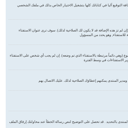
ة التوقيع آليا في كتاباتك كلها بتشغيل الاختيار الخاص بذلك في ملفك الشخصي
لم ترَ هذه الإضافة قد لا يكون لك الصلاحية لذلك). سوف ترى عنوان الاستفتاء
ة للاستفتاء, وهو يحدد من المسؤول
وع (وهي دائماً مرتبطة بالاستفتاء الذي تم وضعه). إن لم يجب أي شخص على الاستفتاء
وير الاستفتاءات في وسط الفترة
مدير المنتدى يمكنهم إعطاؤك الصلاحية لذلك. عليك الاتصال بهم
المنتدى بالتحديد . قد تحصل على التوضيح لنص رسالة الخطأ عند محاولتك إرفاق الملف