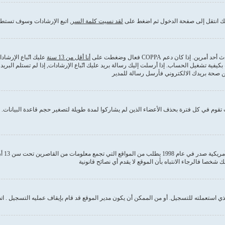
ذلك انتقل إلى صفحة الدخول ثم اضغط على
لقد نسيت كلمة السر
, اتبع الإرشادات وسوف تستطي
كان دعم COPPA فعال وضغطت على
أنا أقل من 13 سنة
عليك اتّباع الإرشا
بكيفية تشغيل الحساب. إذا أرسلت إليك رسالة بريد عليك اتّباع الإرشادات, إذا لم تستلم ا
من صحة بريدك الالكتروني فأرسل رسالة للمدير
قوم في كل فترة بحذف الأعضاء الذين لم يشاركوا لمدة طويلة لتصغير حجم قاعدة البيانات. إ
COPPA
 استعملته للتسجيل. أو من الممكن أن يكون مدير الموقع قد قام بإيقاف عمليه التسجيل . ات