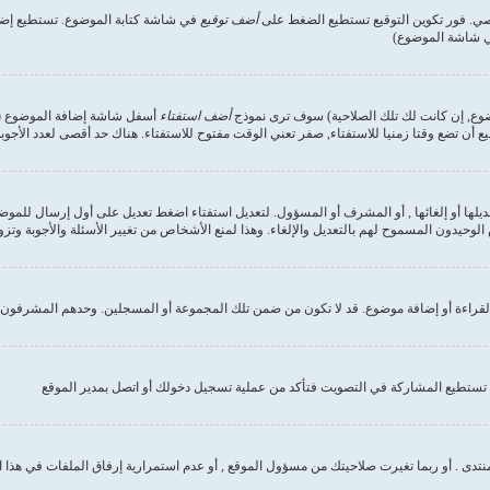
صي. فور تكوين التوقيع تستطيع الضغط على
أضف توقيع
في شاشة كتابة الموضوع. تستطيع إضاف
في شاشة الموضوع)
وضوع, إن كانت لك تلك الصلاحية) سوف ترى نموذج
أضف استفتاء
أسفل شاشة إضافة الموضوع (إن 
ع أن تضع وقتا زمنيا للاستفتاء, صفر تعني الوقت مفتوح للاستفتاء. هناك حد أقصى لعدد الأجوب
ديلها أو إلغائها , أو المشرف أو المسؤول. لتعديل استفتاء اضغط تعديل على أول إرسال للموض
وحيدون المسموح لهم بالتعديل والإلغاء. وهذا لمنع الأشخاص من تغيير الأسئلة والأجوبة وتز
لقراءة أو إضافة موضوع. قد لا تكون من ضمن تلك المجموعة أو المسجلين. وحدهم المشرفون و
تستطيع المشاركة في التصويت فتأكد من عملية تسجيل دخولك أو اتصل بمدير الموقع
نتدى . أو ربما تغيرت صلاحيتك من مسؤول الموقع , أو عدم استمرارية إرفاق الملفات في هذا 