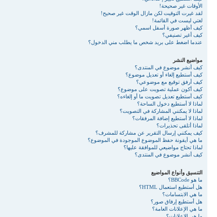
الأوقات غير صحيحة!
لقد غيرت التوقيت لكن مازال الوقت غير صحيح!
لغتي ليست في القائمة!
كيف أظهر صورة أسفل اسمي؟
كيف أغير تصنيفي؟
عندما اضغط على بريد شخص ما يطلب مني الدخول؟
مواضيع النشر
كيف أنشر موضوع في المنتدى؟
كيف أستطيع إلغاء أو تعديل موضوع؟
كيف أرفق توقيع مع موضوعي؟
كيف أكون عملية تصويت على موضوع؟
كيف أستطيع تعديل تصويت ما أو إلغاءه؟
لماذا لا أستطيع دخول الساحة؟
لماذا لا يمكنني المشاركة في التصويت؟
لماذا لا أستطيع إضافة المرفقات؟
لماذا أتلقى تحذيرات؟
كيف يمكنني إرسال التقرير عن مشاركة للمشرف؟
ما هي أيقونة حفظ الموضوع الموجودة في الموضوع؟
لماذا تحتاج مواضيعي للموافقة عليها؟
كيف أنشر موضوع في المنتدى؟
التنسيق وأنواع المواضيع
ما هو BBCode؟
هل أستطيع استعمال HTML؟
ما هي الابتسامات؟
هل أستطيع إرفاق صور؟
ما هي الإعلانات العامة؟
ما هي الإعلانات؟