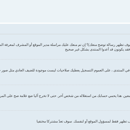
وف تظهر رسالة توضح منعك)؟ إن تم منعك عليك مراسلة مدير الموقع أو المشرف لمعرفة ال
فقد يكونون قد أعدوا المنتدى بشكل غير صحيح
ك في المنتدى ، على العموم التسجيل يعطيك صلاحيات ليست موجودة للضيف العادي مثل صور 
ين. هذا يحمي حسابك من استغلاله من شخص آخر. حتى لا تخرج آليا ضع علامة صح على المربع ا
تظهر فقط لمسؤول الموقع أو لنفسك. سوف تعدّ مشتركا مختفيا