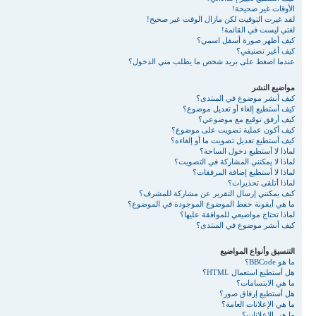
الأوقات غير صحيحة!
لقد غيرت التوقيت لكن مازال الوقت غير صحيح!
لغتي ليست في القائمة!
كيف أظهر صورة أسفل اسمي؟
كيف أغير تصنيفي؟
عندما اضغط على بريد شخص ما يطلب مني الدخول؟
مواضيع النشر
كيف أنشر موضوع في المنتدى؟
كيف أستطيع إلغاء أو تعديل موضوع؟
كيف أرفق توقيع مع موضوعي؟
كيف أكون عملية تصويت على موضوع؟
كيف أستطيع تعديل تصويت ما أو إلغاءه؟
لماذا لا أستطيع دخول الساحة؟
لماذا لا يمكنني المشاركة في التصويت؟
لماذا لا أستطيع إضافة المرفقات؟
لماذا أتلقى تحذيرات؟
كيف يمكنني إرسال التقرير عن مشاركة للمشرف؟
ما هي أيقونة حفظ الموضوع الموجودة في الموضوع؟
لماذا تحتاج مواضيعي للموافقة عليها؟
كيف أنشر موضوع في المنتدى؟
التنسيق وأنواع المواضيع
ما هو BBCode؟
هل أستطيع استعمال HTML؟
ما هي الابتسامات؟
هل أستطيع إرفاق صور؟
ما هي الإعلانات العامة؟
ما هي الإعلانات؟