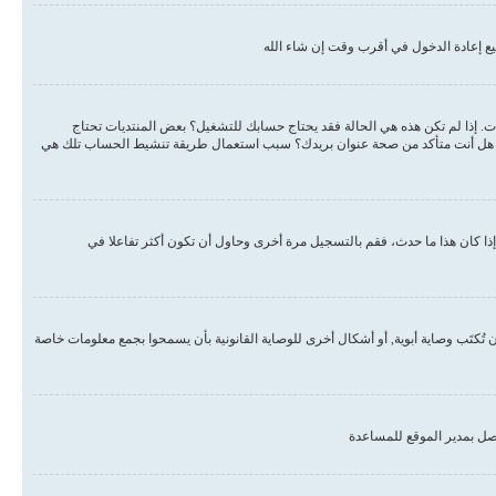
ع إعادة الدخول في أقرب وقت إن شاء الله
دات. إذا لم تكن هذه هي الحالة فقد يحتاج حسابك للتشغيل؟ بعض المنتديات تحتاج
لبريد هل أنت متأكد من صحة عنوان بريدك؟ سبب استعمال طريقة تنشيط الحساب تلك هي
ذا كان هذا ما حدث، فقم بالتسجيل مرة أخرى وحاول أن تكون أكثر تفاعلا في
, أو قانون حماية خصوصية الأطفال على الويب هو قانون في الولايات المتحدة الأمريكية صدر في عام 1998 يطلب من المواقع التي تجمع معلومات من القاصرين تحت سن 13 أن تُكتَب وصاية أبوية, أو أشكال أخرى للوصاية القانونية بأن يسمحوا بجمع معلومات خاصة
صل بمدير الموقع للمساعدة