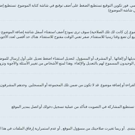
صي. فور تكوين التوقيع تستطيع الضغط على
أضف توقيع
في شاشة كتابة الموضوع. تستطيع إضاف
في شاشة الموضوع)
وضوع, إن كانت لك تلك الصلاحية) سوف ترى نموذج
أضف استفتاء
أسفل شاشة إضافة الموضوع (إن 
ع أن تضع وقتا زمنيا للاستفتاء, صفر تعني الوقت مفتوح للاستفتاء. هناك حد أقصى لعدد الأجوب
ديلها أو إلغائها , أو المشرف أو المسؤول. لتعديل استفتاء اضغط تعديل على أول إرسال للموض
وحيدون المسموح لهم بالتعديل والإلغاء. وهذا لمنع الأشخاص من تغيير الأسئلة والأجوبة وتز
لقراءة أو إضافة موضوع. قد لا تكون من ضمن تلك المجموعة أو المسجلين. وحدهم المشرفون و
تستطيع المشاركة في التصويت فتأكد من عملية تسجيل دخولك أو اتصل بمدير الموقع
نتدى . أو ربما تغيرت صلاحيتك من مسؤول الموقع , أو عدم استمرارية إرفاق الملفات في هذا 