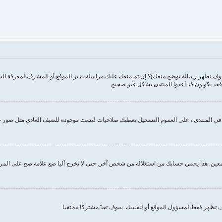
وف تظهر رسالة توضح منعك)؟ إن تم منعك عليك مراسلة مدير الموقع أو المشرف لمعرفة ال
فقد يكونون قد أعدوا المنتدى بشكل غير صحيح
ك في المنتدى ، على العموم التسجيل يعطيك صلاحيات ليست موجودة للضيف العادي مثل صور 
ين. هذا يحمي حسابك من استغلاله من شخص آخر. حتى لا تخرج آليا ضع علامة صح على المربع ا
تظهر فقط لمسؤول الموقع أو لنفسك. سوف تعدّ مشتركا مختفيا