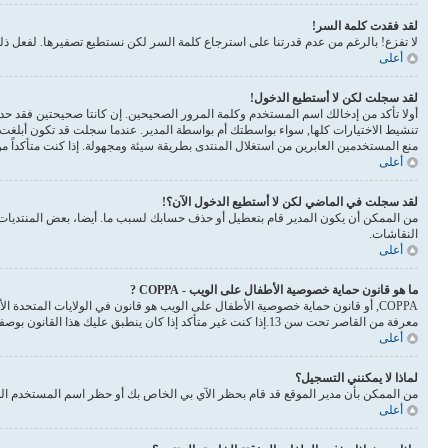
لقد فقدت كلمة السر!
لا تفزع! بالرغم من عدم قدرتنا على استرجاع كلمة السر لكن نستطيع تصفيرها. لفعل 
أعلى
لقد سجلت لكن لا أستطيع الدخول!
أولا تأكد من إدخالك اسم المستخدم وكلمة المرور الصحيحين. إن كانتا صحيحتين فقد حدث أحد أمرين. إذا 
تنشيط الاختيارات كلها, سواء بواسطتك أم بواسطة المدير. عندما سجلت قد تكون أبلغت 
منع المستخدمين العابرين من استغلال المنتدى بطريقة سيئة ومجهولة. إذا كنت متأكداً 
أعلى
لقد سجلت في الماضي لكن لا أستطيع الدخول الآن؟!
من الممكن أن يكون المدير قام بتعطيل أو حذف حسابك لسبب ما. أيضا، بعض المنتديات ت
النقاشات.
أعلى
ما هو قانون حماية خصوصية الأطفال على الويب - COPPA ?
معرفة من القاصر تحت سن 13.إذا كنت غير متأكد إذا كان ينطبق عليك هذا القانون بوصفك شخصا فالرجاء الانتباه بأن الموقع لا يقدم أي نصائح قانونية
أعلى
لماذا لا يمكنني التسجيل؟
من الممكن بأن مدير الموقع قد قام بحظر الآي بي الخاص بك أو حظر اسم المستخدم الذي
أعلى