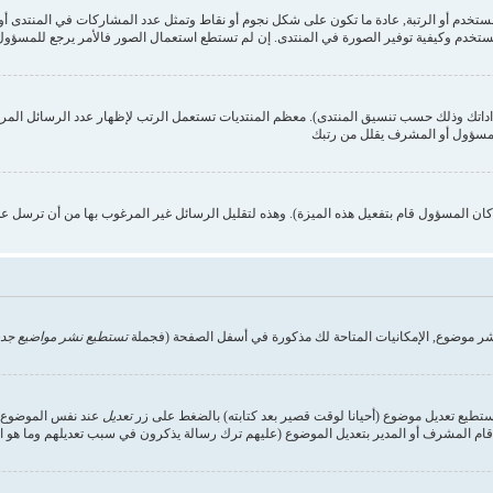
ستخدم وكيفية توفير الصورة في المنتدى. إن لم تستطع استعمال الصور فالأمر يرجع للمسؤول,
داداتك وذلك حسب تنسيق المنتدى). معظم المنتديات تستعمل الرتب لإظهار عدد الرسائل الم
المسؤول أو المشرف يقلل من رتبك
ن المسؤول قام بتفعيل هذه الميزة). وهذه لتقليل الرسائل غير المرغوب بها من أن ترسل ع
شر موضوع, الإمكانيات المتاحة لك مذكورة في أسفل الصفحة (فجملة
تستطيع نشر مواضيع جدي
تستطيع تعديل موضوع (أحيانا لوقت قصير بعد كتابته) بالضغط على زر
تعديل
عند نفس الموضوع. إ
ام المشرف أو المدير بتعديل الموضوع (عليهم ترك رسالة يذكرون في سبب تعديلهم وما هو التعد