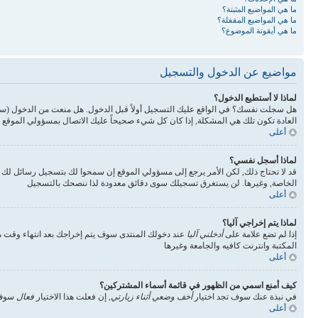
ما هي المواضيع المثبتة؟
ما هي المواضيع المقفلة؟
ما هي أيقونة الموضوع؟
مواضيع عن الدخول والتسجيل
لماذا لا أستطيع الدخول؟
هل سجلت نفسك؟ في الواقع عليك التسجيل أولاً قبل الدخول. هل منعت من الدخول (س
العادة تكون تلك هي المشكلة, إذا كان كل شيء صحيحاً عليك الاتصال بمسؤولي الموقع 
أعلى
لماذا أسجل نفسي؟
قد لا تحتاج ذلك, لكن الأمر يرجع إلى مسؤولي الموقع إن سمحوا لك بتسجيل رسائل ل
الخاصة, وغيرها. لن يستغرق تسجيلك سوى دقائق معدودة لذا ننصحك بالتسجيل
أعلى
لماذا يتم إخراجي آليا؟
إذا لم تضع علامة على
أدخلني آليا
عند دخولك المنتدى سوف يتم إخراجك بعد انتهاء وقت مع
المكتبة وانترنت كافيه والجامعة وغيرها
أعلى
كيف أمنع اسمي من الظهور في قائمة أسماء المشتركين؟
في نبذة عنك سوف تجد اختيار
أخف وضعي أثناء زيارتي
, إن فعلت هذا الاختيار
فعال
سوف 
أعلى