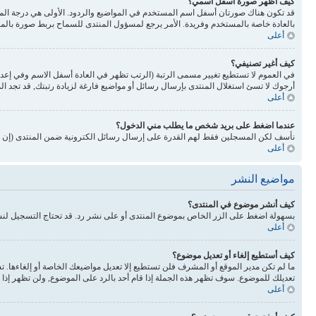
كيف أظهر صورة أسفل اسمي؟
بالعادة خاصة بالمستخدم وفريدة. الأمر يرجع لمسؤول المنتدى للسماح بربط صورة بالم
أعلى
كيف أغير تصنيفي؟
في العموم لا تستطيع تغيير مسمى الرتبة (الرتب تظهر في العادة أسفل الاسم وفي إع
أرجوك لا تسئ استغلال المنتدى بإرسال رسائل أو مواضيع فارغة لزيادة رتبتك, قد تجد 
أعلى
عندما اضغط على بريد شخص ما يطلب مني الدخول؟
نأسف لكن المسجلين فقط لهم القدرة على إرسال رسائل الكترونية ضمن المنتدى (إن كا
أعلى
مواضيع النشر
كيف أنشر موضوع في المنتدى؟
بسهولة اضغط على الزر الخاص بموضوع المنتدى أو على نشر رد. قد تحتاج التسجيل لن
أعلى
كيف أستطيع إلغاء أو تعديل موضوع؟
ما لم تكن مدير الموقع أو المشرف فلن تستطيع إلا تعديل مواضيعك الخاصة أو إلغاءها. 
تعديلك للموضوع. سوف تظهر هذه الجملة إذا قام أحد بالرد على الموضوع, ولن تظهر إذا ق
أعلى