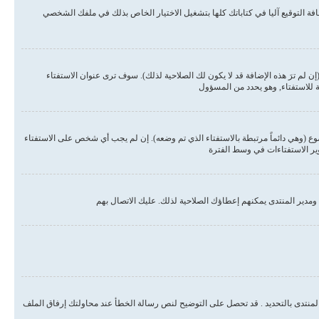
ة التوقيع آليا في كتاباتك كلها بتشغيل الاختيار الخاص بذلك في ملفك الشخصي
لم ترَ هذه الإضافة قد لا يكون لك الصلاحية لذلك). سوف ترى عنوان الاستفتاء
ة للاستفتاء, وهو يحدد من المسؤول
وع (وهي دائماً مرتبطة بالاستفتاء الذي تم وضعه). إن لم يجب أي شخص على الاستفتاء
وير الاستفتاءات في وسط الفترة
مدير المنتدى يمكنهم إعطاؤك الصلاحية لذلك. عليك الاتصال بهم
المنتدى بالتحديد . قد تحصل على التوضيح لنص رسالة الخطأ عند محاولتك إرفاق الملف