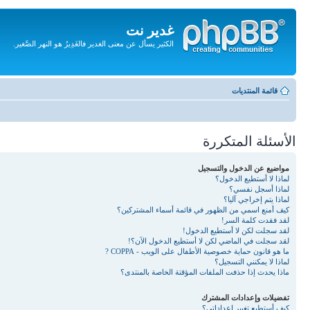
غدير نت
الكثير يسأل عن معنى الغدير فالغَدِيرُ هو النهر الصَّغير.
تجاهل
المحتويات
قائمة المنتديات
الأسئلة المتكررة
مواضيع عن الدخول والتسجيل
لماذا لا أستطيع الدخول؟
لماذا أسجل نفسي؟
لماذا يتم إخراجي آليا؟
كيف أمنع اسمي من الظهور في قائمة أسماء المشتركين؟
لقد فقدت كلمة السر!
لقد سجلت لكن لا أستطيع الدخول!
لقد سجلت في الماضي لكن لا أستطيع الدخول الآن؟!
ما هو قانون حماية خصوصية الأطفال على الويب - COPPA ?
لماذا لا يمكنني التسجيل؟
ماذا يحدث إذا حذفت الملفات المؤقتة الخاصة بالمنتدى؟
تفضيلات وإعدادات المشترك
كيف أستطيع تغيير إعداداتي؟