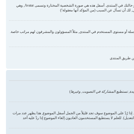
قد تكون هناك صورتان أسفل اسم المستخدم في المواضيع والردود. الأولى هي درجة المستخدم أو الرتبة, عادة ما تكون على شكل نجوم أو نقاط وتمثل عدد المشاركات في المنتدى أو حالتك في المنتدى. أسفل هذه هي صورة الشخصية المختارة وتسمى Avatar, وهي
 لك أن تسأل عن السبب (من المؤكد أنها معقولة!)
رسلة أو مستوى المستخدم في المنتدى, مثلاً المسؤولون والمشرفون لهم مراتب خاصة.
ن طريق المنتدى
دة, تستطيع المشاركة في التصويت, وغيرها
)
ذا رُدّ على الموضوع سوف تجد قليلاً من الجمل أسفل الموضوع, هذا يظهر عدد مرات
يل). للعلم لا يستطيع المستخدمون العاديون إلغاء الموضوع إذا ردّ عليه أحد