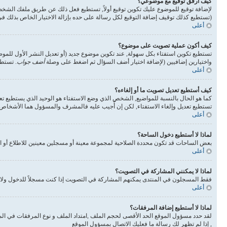
كيف أرفق توقيع مع موضوعي؟
لإضافة توقيع للموضوع عليك تكوين توقيع أولاً, تستطيع فعل ذلك عن طريق ملفك الشخ
(تستطيع كذلك توقيف إضافة التوقيع لكل رسالة على حده بإزالة الاختيار الخاص بذلك 
أعلى
كيف أكون عملية تصويت على موضوع؟
تستطيع تكوين استفتاء بكل سهولة, عند تكوين موضوع جديد (أو تعديل النشر الأول للم
واختيارين إضافيين (لإضافة اختيار أضف السؤال ثم اضغط على وصلة
أضف جواب
. تستطي
أعلى
كيف أستطيع تعديل تصويت ما أو إلغاءه؟
كما هو الحال بالنسبة للمواضيع, الشخص الذي وضع الاستفتاء هو الوحيد الذي يستطيع تع
تستطيع تعديل وإلغاء الاستفتاء, لكن إن أُجيب عليه فالمشرف والمسؤول هما الأشخاص ال
أعلى
لماذا لا أستطيع دخول الساحة؟
بعض الساحات قد تكون محددة الصلاحية لمجموعة معينة أو مسجلين معينين للاطلاع أو ا
أعلى
لماذا لا يمكنني المشاركة في التصويت؟
فقط المسجلون في المنتدى يمكنهم المشاركة في التصويت إذا كنت مسجلاً للدخول ولا 
أعلى
لماذا لا أستطيع إضافة المرفقات؟
لقد حدد مسؤول الموقع الحد الأقصى لحجم الملف ,امتداد الملف و نوع المرفقات في الم
, إذا لم تظهر لك رسالة ما فعليك الاتصال بمسؤول الموقع