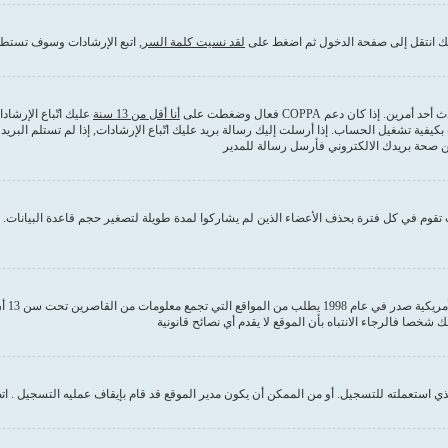
ذلك انتقل إلى صفحة الدخول ثم اضغط على
لقد نسيت كلمة السر
, اتبع الإرشادات وسوف تستطي
كان دعم COPPA فعال وضغطت على
أنا أقل من 13 سنة
عليك اتّباع الإرشا
بكيفية تشغيل الحساب. إذا أرسلت إليك رسالة بريد عليك اتّباع الإرشادات, إذا لم تستلم ا
من صحة بريدك الالكتروني فأرسل رسالة للمدير
قوم في كل فترة بحذف الأعضاء الذين لم يشاركوا لمدة طويلة لتصغير حجم قاعدة البيانات. إ
COPPA
 استعملته للتسجيل. أو من الممكن أن يكون مدير الموقع قد قام بإيقاف عمليه التسجيل . ات