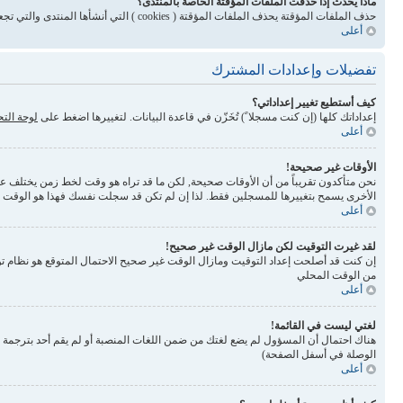
ماذا يحدث إذا حذفت الملفات المؤقتة الخاصة بالمنتدى؟
حذف الملفات المؤقتة يحذف الملفات المؤقتة ( cookies ) التي أنشأها المنتدى والتي تجعلك مسجلاً للدخول وتلغي بعض المميزات المرتبطة بنظام الملفات المؤقتة
أعلى
تفضيلات وإعدادات المشترك
كيف أستطيع تغيير إعداداتي؟
إعداداتك كلها (إن كنت مسجلا ً) تُخَزّن في قاعدة البيانات. لتغييرها اضغط على
لوحة الت
أعلى
الأوقات غير صحيحة!
نحن متأكدون تقريباً من أن الأوقات صحيحة, لكن ما قد تراه هو وقت لخط زمن يختلف عن ال
الأخرى يسمح بتغييرها للمسجلين فقط. لذا إن لم تكن قد سجلت نفسك فهذا هو الوقت
أعلى
لقد غيرت التوقيت لكن مازال الوقت غير صحيح!
إن كنت قد أصلحت إعداد التوقيت ومازال الوقت غير صحيح الاحتمال المتوقع هو نظام تو
من الوقت المحلي
أعلى
لغتي ليست في القائمة!
الوصلة في أسفل الصفحة)
أعلى