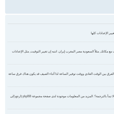
ير الإعدادات كلها
مكانك, مثلاً السعودية مصر المغرب إيران. انتبه إن تغيير التوقيت, مثل الإعدادات
لفرق بين الوقت العادي ووقت توفير الساعة لذا أثناء الصيف قد يكون هناك فرق ساعة
هناك احتمال أن المسؤول لم يضع لغتك من ضمن اللغات المنصبة أو لم يقم أحد بترجمة المنتدى للغتك. حاول الطلب من المسؤول أن ينصب لغتك في المنتدى, إن لم تكن موجودة لم لا تبدأ بالترجمة؟. المزيد من المعلومات موجودة لدى صفحة مجموعة phpBB (ارجع إلى