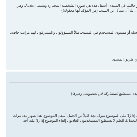
قد تكون هناك صورتان أسفل اسم المستخدم في المواضيع والردود. الأولى هي درجة المستخدم أو الرتبة, عادة ما تكون على شكل نجوم أو نقاط وتمثل عدد المشاركات في المنتدى أو حالتك في المنتدى. أسفل هذه هي صورة الشخصية المختارة وتسمى Avatar, وهي
 لك أن تسأل عن السبب (من المؤكد أنها معقولة!)
رسلة أو مستوى المستخدم في المنتدى, مثلاً المسؤولون والمشرفون لهم مراتب خاصة.
ن طريق المنتدى
دة, تستطيع المشاركة في التصويت, وغيرها
)
ذا رُدّ على الموضوع سوف تجد قليلاً من الجمل أسفل الموضوع, هذا يظهر عدد مرات
يل). للعلم لا يستطيع المستخدمون العاديون إلغاء الموضوع إذا ردّ عليه أحد