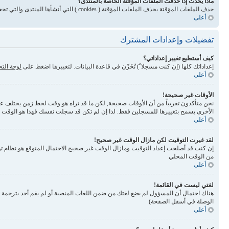
ماذا يحدث إذا حذفت الملفات المؤقتة الخاصة بالمنتدى؟
حذف الملفات المؤقتة يحذف الملفات المؤقتة ( cookies ) التي أنشأها المنتدى والتي تجعلك مسجلاً للدخول وتلغي بعض المميزات المرتبطة بنظام الملفات المؤقتة
أعلى
تفضيلات وإعدادات المشترك
كيف أستطيع تغيير إعداداتي؟
إعداداتك كلها (إن كنت مسجلا ً) تُخَزّن في قاعدة البيانات. لتغييرها اضغط على
لوحة الت
أعلى
الأوقات غير صحيحة!
نحن متأكدون تقريباً من أن الأوقات صحيحة, لكن ما قد تراه هو وقت لخط زمن يختلف عن ال
الأخرى يسمح بتغييرها للمسجلين فقط. لذا إن لم تكن قد سجلت نفسك فهذا هو الوقت
أعلى
لقد غيرت التوقيت لكن مازال الوقت غير صحيح!
إن كنت قد أصلحت إعداد التوقيت ومازال الوقت غير صحيح الاحتمال المتوقع هو نظام تو
من الوقت المحلي
أعلى
لغتي ليست في القائمة!
الوصلة في أسفل الصفحة)
أعلى