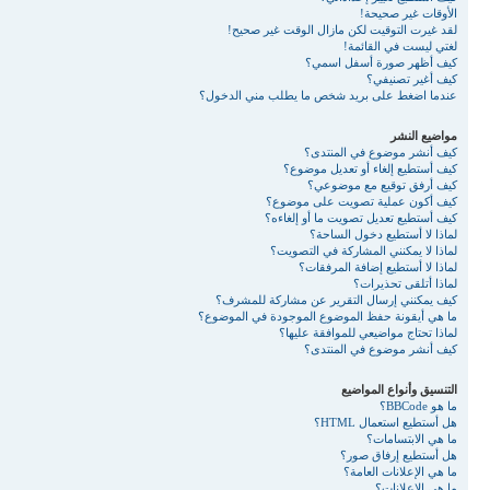
الأوقات غير صحيحة!
لقد غيرت التوقيت لكن مازال الوقت غير صحيح!
لغتي ليست في القائمة!
كيف أظهر صورة أسفل اسمي؟
كيف أغير تصنيفي؟
عندما اضغط على بريد شخص ما يطلب مني الدخول؟
مواضيع النشر
كيف أنشر موضوع في المنتدى؟
كيف أستطيع إلغاء أو تعديل موضوع؟
كيف أرفق توقيع مع موضوعي؟
كيف أكون عملية تصويت على موضوع؟
كيف أستطيع تعديل تصويت ما أو إلغاءه؟
لماذا لا أستطيع دخول الساحة؟
لماذا لا يمكنني المشاركة في التصويت؟
لماذا لا أستطيع إضافة المرفقات؟
لماذا أتلقى تحذيرات؟
كيف يمكنني إرسال التقرير عن مشاركة للمشرف؟
ما هي أيقونة حفظ الموضوع الموجودة في الموضوع؟
لماذا تحتاج مواضيعي للموافقة عليها؟
كيف أنشر موضوع في المنتدى؟
التنسيق وأنواع المواضيع
ما هو BBCode؟
هل أستطيع استعمال HTML؟
ما هي الابتسامات؟
هل أستطيع إرفاق صور؟
ما هي الإعلانات العامة؟
ما هي الإعلانات؟