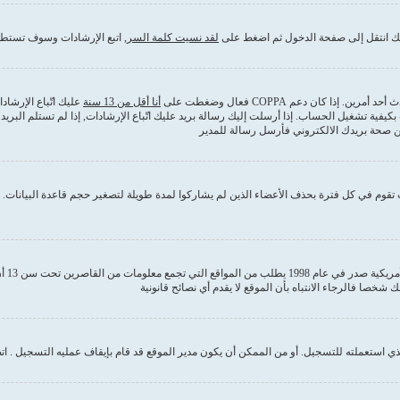
ذلك انتقل إلى صفحة الدخول ثم اضغط على
لقد نسيت كلمة السر
, اتبع الإرشادات وسوف تستطي
كان دعم COPPA فعال وضغطت على
أنا أقل من 13 سنة
عليك اتّباع الإرشا
بكيفية تشغيل الحساب. إذا أرسلت إليك رسالة بريد عليك اتّباع الإرشادات, إذا لم تستلم ا
من صحة بريدك الالكتروني فأرسل رسالة للمدير
قوم في كل فترة بحذف الأعضاء الذين لم يشاركوا لمدة طويلة لتصغير حجم قاعدة البيانات. إ
COPPA
 استعملته للتسجيل. أو من الممكن أن يكون مدير الموقع قد قام بإيقاف عمليه التسجيل . ات