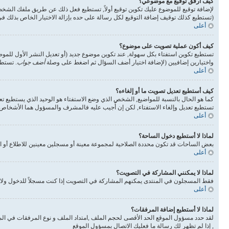
كيف أرفق توقيع مع موضوعي؟
لإضافة توقيع للموضوع عليك تكوين توقيع أولاً, تستطيع فعل ذلك عن طريق ملفك الشخ
(تستطيع كذلك توقيف إضافة التوقيع لكل رسالة على حده بإزالة الاختيار الخاص بذلك 
أعلى
كيف أكون عملية تصويت على موضوع؟
تستطيع تكوين استفتاء بكل سهولة, عند تكوين موضوع جديد (أو تعديل النشر الأول للم
واختيارين إضافيين (لإضافة اختيار أضف السؤال ثم اضغط على وصلة
أضف جواب
. تستطي
أعلى
كيف أستطيع تعديل تصويت ما أو إلغاءه؟
كما هو الحال بالنسبة للمواضيع, الشخص الذي وضع الاستفتاء هو الوحيد الذي يستطيع تع
تستطيع تعديل وإلغاء الاستفتاء, لكن إن أُجيب عليه فالمشرف والمسؤول هما الأشخاص ال
أعلى
لماذا لا أستطيع دخول الساحة؟
بعض الساحات قد تكون محددة الصلاحية لمجموعة معينة أو مسجلين معينين للاطلاع أو ا
أعلى
لماذا لا يمكنني المشاركة في التصويت؟
فقط المسجلون في المنتدى يمكنهم المشاركة في التصويت إذا كنت مسجلاً للدخول ولا 
أعلى
لماذا لا أستطيع إضافة المرفقات؟
لقد حدد مسؤول الموقع الحد الأقصى لحجم الملف ,امتداد الملف و نوع المرفقات في الم
, إذا لم تظهر لك رسالة ما فعليك الاتصال بمسؤول الموقع