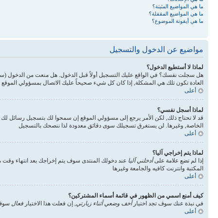
ما هي المواضيع المثبتة؟
ما هي المواضيع المقفلة؟
ما هي أيقونة الموضوع؟
مواضيع عن الدخول والتسجيل
لماذا لا أستطيع الدخول؟
هل سجلت نفسك؟ في الواقع عليك التسجيل أولاً قبل الدخول. هل منعت من الدخول (س
العادة تكون تلك هي المشكلة, إذا كان كل شيء صحيحاً عليك الاتصال بمسؤولي الموقع 
أعلى
لماذا أسجل نفسي؟
قد لا تحتاج ذلك, لكن الأمر يرجع إلى مسؤولي الموقع إن سمحوا لك بتسجيل رسائل ل
الخاصة, وغيرها. لن يستغرق تسجيلك سوى دقائق معدودة لذا ننصحك بالتسجيل
أعلى
لماذا يتم إخراجي آليا؟
إذا لم تضع علامة على
أدخلني آليا
عند دخولك المنتدى سوف يتم إخراجك بعد انتهاء وقت مع
المكتبة وانترنت كافيه والجامعة وغيرها
أعلى
كيف أمنع اسمي من الظهور في قائمة أسماء المشتركين؟
في نبذة عنك سوف تجد اختيار
أخف وضعي أثناء زيارتي
, إن فعلت هذا الاختيار
فعال
سوف 
أعلى