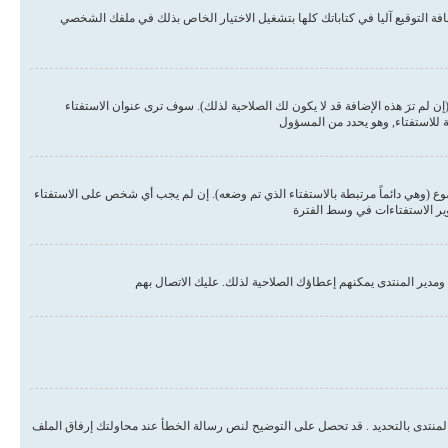
ة التوقيع آليا في كتاباتك كلها بتشغيل الاختيار الخاص بذلك في ملفك الشخصي
لم ترَ هذه الإضافة قد لا يكون لك الصلاحية لذلك). سوف ترى عنوان الاستفتاء
ة للاستفتاء, وهو يحدد من المسؤول
وع (وهي دائماً مرتبطة بالاستفتاء الذي تم وضعه). إن لم يجب أي شخص على الاستفتاء
وير الاستفتاءات في وسط الفترة
مدير المنتدى يمكنهم إعطاؤك الصلاحية لذلك. عليك الاتصال بهم
المنتدى بالتحديد . قد تحصل على التوضيح لنص رسالة الخطأ عند محاولتك إرفاق الملف