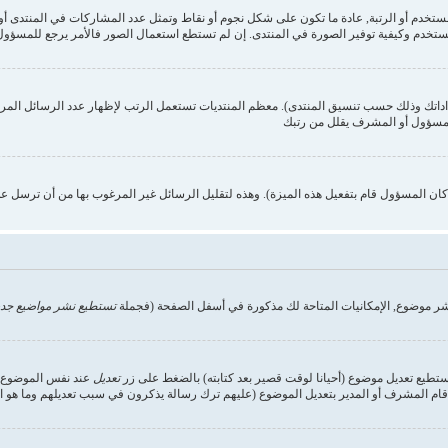
ستخدم وكيفية توفير الصورة في المنتدى. إن لم تستطع استعمال الصور فالأمر يرجع للمسؤول,
داداتك وذلك حسب تنسيق المنتدى). معظم المنتديات تستعمل الرتب لإظهار عدد الرسائل الم
المسؤول أو المشرف يقلل من رتبك
ن المسؤول قام بتفعيل هذه الميزة). وهذه لتقليل الرسائل غير المرغوب بها من أن ترسل ع
شر موضوع, الإمكانيات المتاحة لك مذكورة في أسفل الصفحة (فجملة
تستطيع نشر مواضيع جدي
تستطيع تعديل موضوع (أحيانا لوقت قصير بعد كتابته) بالضغط على زر
تعديل
عند نفس الموضوع. إ
ام المشرف أو المدير بتعديل الموضوع (عليهم ترك رسالة يذكرون في سبب تعديلهم وما هو التعد