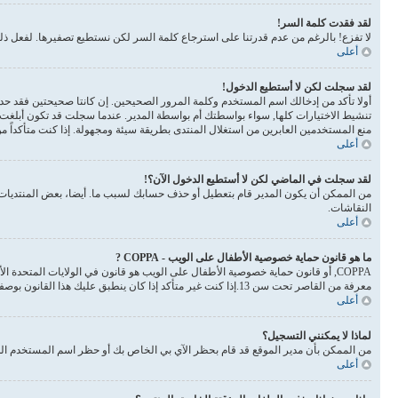
لقد فقدت كلمة السر!
لا تفزع! بالرغم من عدم قدرتنا على استرجاع كلمة السر لكن نستطيع تصفيرها. لفعل 
أعلى
لقد سجلت لكن لا أستطيع الدخول!
أولا تأكد من إدخالك اسم المستخدم وكلمة المرور الصحيحين. إن كانتا صحيحتين فقد حدث أحد أمرين. إذا 
تنشيط الاختيارات كلها, سواء بواسطتك أم بواسطة المدير. عندما سجلت قد تكون أبلغت 
منع المستخدمين العابرين من استغلال المنتدى بطريقة سيئة ومجهولة. إذا كنت متأكداً 
أعلى
لقد سجلت في الماضي لكن لا أستطيع الدخول الآن؟!
من الممكن أن يكون المدير قام بتعطيل أو حذف حسابك لسبب ما. أيضا، بعض المنتديات ت
النقاشات.
أعلى
ما هو قانون حماية خصوصية الأطفال على الويب - COPPA ?
معرفة من القاصر تحت سن 13.إذا كنت غير متأكد إذا كان ينطبق عليك هذا القانون بوصفك شخصا فالرجاء الانتباه بأن الموقع لا يقدم أي نصائح قانونية
أعلى
لماذا لا يمكنني التسجيل؟
من الممكن بأن مدير الموقع قد قام بحظر الآي بي الخاص بك أو حظر اسم المستخدم الذي
أعلى