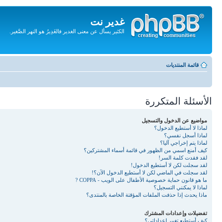
غدير نت
الكثير يسأل عن معنى الغدير فالغَدِيرُ هو النهر الصَّغير.
تجاهل
المحتويات
قائمة المنتديات
الأسئلة المتكررة
مواضيع عن الدخول والتسجيل
لماذا لا أستطيع الدخول؟
لماذا أسجل نفسي؟
لماذا يتم إخراجي آليا؟
كيف أمنع اسمي من الظهور في قائمة أسماء المشتركين؟
لقد فقدت كلمة السر!
لقد سجلت لكن لا أستطيع الدخول!
لقد سجلت في الماضي لكن لا أستطيع الدخول الآن؟!
ما هو قانون حماية خصوصية الأطفال على الويب - COPPA ?
لماذا لا يمكنني التسجيل؟
ماذا يحدث إذا حذفت الملفات المؤقتة الخاصة بالمنتدى؟
تفضيلات وإعدادات المشترك
كيف أستطيع تغيير إعداداتي؟