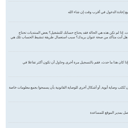
ع إعادة الدخول في أقرب وقت إن شاء الله
دات. إذا لم تكن هذه هي الحالة فقد يحتاج حسابك للتشغيل؟ بعض المنتديات تحتاج
لبريد هل أنت متأكد من صحة عنوان بريدك؟ سبب استعمال طريقة تنشيط الحساب تلك هي
ذا كان هذا ما حدث، فقم بالتسجيل مرة أخرى وحاول أن تكون أكثر تفاعلا في
, أو قانون حماية خصوصية الأطفال على الويب هو قانون في الولايات المتحدة الأمريكية صدر في عام 1998 يطلب من المواقع التي تجمع معلومات من القاصرين تحت سن 13 أن تُكتَب وصاية أبوية, أو أشكال أخرى للوصاية القانونية بأن يسمحوا بجمع معلومات خاصة
صل بمدير الموقع للمساعدة