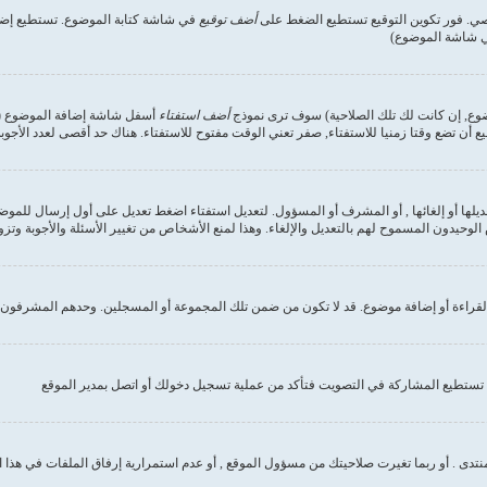
صي. فور تكوين التوقيع تستطيع الضغط على
أضف توقيع
في شاشة كتابة الموضوع. تستطيع إضاف
في شاشة الموضوع)
وضوع, إن كانت لك تلك الصلاحية) سوف ترى نموذج
أضف استفتاء
أسفل شاشة إضافة الموضوع (إن 
ع أن تضع وقتا زمنيا للاستفتاء, صفر تعني الوقت مفتوح للاستفتاء. هناك حد أقصى لعدد الأجوب
ديلها أو إلغائها , أو المشرف أو المسؤول. لتعديل استفتاء اضغط تعديل على أول إرسال للموض
وحيدون المسموح لهم بالتعديل والإلغاء. وهذا لمنع الأشخاص من تغيير الأسئلة والأجوبة وتز
لقراءة أو إضافة موضوع. قد لا تكون من ضمن تلك المجموعة أو المسجلين. وحدهم المشرفون و
تستطيع المشاركة في التصويت فتأكد من عملية تسجيل دخولك أو اتصل بمدير الموقع
نتدى . أو ربما تغيرت صلاحيتك من مسؤول الموقع , أو عدم استمرارية إرفاق الملفات في هذا 