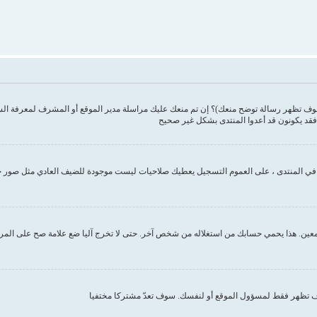
وف تظهر رسالة توضح منعك)؟ إن تم منعك عليك مراسلة مدير الموقع أو المشرف لمعرفة ال
فقد يكونون قد أعدوا المنتدى بشكل غير صحيح
ك في المنتدى ، على العموم التسجيل يعطيك صلاحيات ليست موجودة للضيف العادي مثل صور 
ين. هذا يحمي حسابك من استغلاله من شخص آخر. حتى لا تخرج آليا ضع علامة صح على المربع ا
تظهر فقط لمسؤول الموقع أو لنفسك. سوف تعدّ مشتركا مختفيا