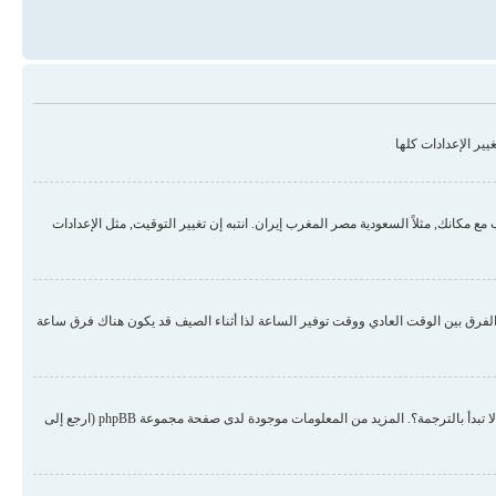
ير الإعدادات كلها
مكانك, مثلاً السعودية مصر المغرب إيران. انتبه إن تغيير التوقيت, مثل الإعدادات
لفرق بين الوقت العادي ووقت توفير الساعة لذا أثناء الصيف قد يكون هناك فرق ساعة
هناك احتمال أن المسؤول لم يضع لغتك من ضمن اللغات المنصبة أو لم يقم أحد بترجمة المنتدى للغتك. حاول الطلب من المسؤول أن ينصب لغتك في المنتدى, إن لم تكن موجودة لم لا تبدأ بالترجمة؟. المزيد من المعلومات موجودة لدى صفحة مجموعة phpBB (ارجع إلى