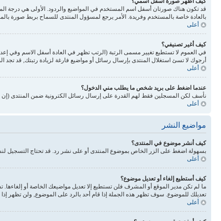
كيف أظهر صورة أسفل اسمي؟
بالعادة خاصة بالمستخدم وفريدة. الأمر يرجع لمسؤول المنتدى للسماح بربط صورة بالم
أعلى
كيف أغير تصنيفي؟
في العموم لا تستطيع تغيير مسمى الرتبة (الرتب تظهر في العادة أسفل الاسم وفي إع
أرجوك لا تسئ استغلال المنتدى بإرسال رسائل أو مواضيع فارغة لزيادة رتبتك, قد تجد 
أعلى
عندما اضغط على بريد شخص ما يطلب مني الدخول؟
نأسف لكن المسجلين فقط لهم القدرة على إرسال رسائل الكترونية ضمن المنتدى (إن كا
أعلى
مواضيع النشر
كيف أنشر موضوع في المنتدى؟
بسهولة اضغط على الزر الخاص بموضوع المنتدى أو على نشر رد. قد تحتاج التسجيل لن
أعلى
كيف أستطيع إلغاء أو تعديل موضوع؟
ما لم تكن مدير الموقع أو المشرف فلن تستطيع إلا تعديل مواضيعك الخاصة أو إلغاءها. 
تعديلك للموضوع. سوف تظهر هذه الجملة إذا قام أحد بالرد على الموضوع, ولن تظهر إذا ق
أعلى