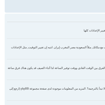
ير الإعدادات كلها
مكانك, مثلاً السعودية مصر المغرب إيران. انتبه إن تغيير التوقيت, مثل الإعدادات
لفرق بين الوقت العادي ووقت توفير الساعة لذا أثناء الصيف قد يكون هناك فرق ساعة
هناك احتمال أن المسؤول لم يضع لغتك من ضمن اللغات المنصبة أو لم يقم أحد بترجمة المنتدى للغتك. حاول الطلب من المسؤول أن ينصب لغتك في المنتدى, إن لم تكن موجودة لم لا تبدأ بالترجمة؟. المزيد من المعلومات موجودة لدى صفحة مجموعة phpBB (ارجع إلى