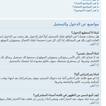
ما هي المواضيع المثبتة؟
ما هي المواضيع المقفلة؟
ما هي أيقونة الموضوع؟
مواضيع عن الدخول والتسجيل
لماذا لا أستطيع الدخول؟
هل سجلت نفسك؟ في الواقع عليك التسجيل أولاً قبل الدخول. هل منعت من الدخول (س
العادة تكون تلك هي المشكلة, إذا كان كل شيء صحيحاً عليك الاتصال بمسؤولي الموقع 
أعلى
لماذا أسجل نفسي؟
قد لا تحتاج ذلك, لكن الأمر يرجع إلى مسؤولي الموقع إن سمحوا لك بتسجيل رسائل ل
الخاصة, وغيرها. لن يستغرق تسجيلك سوى دقائق معدودة لذا ننصحك بالتسجيل
أعلى
لماذا يتم إخراجي آليا؟
إذا لم تضع علامة على
أدخلني آليا
عند دخولك المنتدى سوف يتم إخراجك بعد انتهاء وقت مع
المكتبة وانترنت كافيه والجامعة وغيرها
أعلى
كيف أمنع اسمي من الظهور في قائمة أسماء المشتركين؟
في نبذة عنك سوف تجد اختيار
أخف وضعي أثناء زيارتي
, إن فعلت هذا الاختيار
فعال
سوف 
أعلى