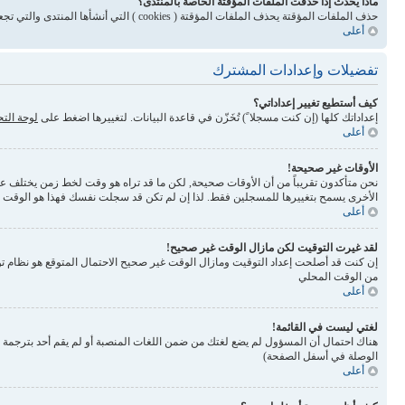
ماذا يحدث إذا حذفت الملفات المؤقتة الخاصة بالمنتدى؟
حذف الملفات المؤقتة يحذف الملفات المؤقتة ( cookies ) التي أنشأها المنتدى والتي تجعلك مسجلاً للدخول وتلغي بعض المميزات المرتبطة بنظام الملفات المؤقتة
أعلى
تفضيلات وإعدادات المشترك
كيف أستطيع تغيير إعداداتي؟
إعداداتك كلها (إن كنت مسجلا ً) تُخَزّن في قاعدة البيانات. لتغييرها اضغط على
لوحة الت
أعلى
الأوقات غير صحيحة!
نحن متأكدون تقريباً من أن الأوقات صحيحة, لكن ما قد تراه هو وقت لخط زمن يختلف عن ال
الأخرى يسمح بتغييرها للمسجلين فقط. لذا إن لم تكن قد سجلت نفسك فهذا هو الوقت
أعلى
لقد غيرت التوقيت لكن مازال الوقت غير صحيح!
إن كنت قد أصلحت إعداد التوقيت ومازال الوقت غير صحيح الاحتمال المتوقع هو نظام تو
من الوقت المحلي
أعلى
لغتي ليست في القائمة!
الوصلة في أسفل الصفحة)
أعلى