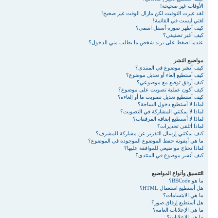
الأوقات غير صحيحة!
لقد غيرت التوقيت لكن مازال الوقت غير صحيح!
لغتي ليست في القائمة!
كيف أظهر صورة أسفل اسمي؟
كيف أغير تصنيفي؟
عندما اضغط على بريد شخص ما يطلب مني الدخول؟
مواضيع النشر
كيف أنشر موضوع في المنتدى؟
كيف أستطيع إلغاء أو تعديل موضوع؟
كيف أرفق توقيع مع موضوعي؟
كيف أكون عملية تصويت على موضوع؟
كيف أستطيع تعديل تصويت ما أو إلغاءه؟
لماذا لا أستطيع دخول الساحة؟
لماذا لا يمكنني المشاركة في التصويت؟
لماذا لا أستطيع إضافة المرفقات؟
لماذا أتلقى تحذيرات؟
كيف يمكنني إرسال التقرير عن مشاركة للمشرف؟
ما هي أيقونة حفظ الموضوع الموجودة في الموضوع؟
لماذا تحتاج مواضيعي للموافقة عليها؟
كيف أنشر موضوع في المنتدى؟
التنسيق وأنواع المواضيع
ما هو BBCode؟
هل أستطيع استعمال HTML؟
ما هي الابتسامات؟
هل أستطيع إرفاق صور؟
ما هي الإعلانات العامة؟
ما هي الإعلانات؟