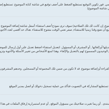
صي. فور تكوين التوقيع تستطيع الضغط على
أضف توقيع
في شاشة كتابة الموضوع. تستطيع إضاف
في شاشة الموضوع)
وضوع, إن كانت لك تلك الصلاحية) سوف ترى نموذج
أضف استفتاء
أسفل شاشة إضافة الموضوع (إن 
ع أن تضع وقتا زمنيا للاستفتاء, صفر تعني الوقت مفتوح للاستفتاء. هناك حد أقصى لعدد الأجوب
ديلها أو إلغائها , أو المشرف أو المسؤول. لتعديل استفتاء اضغط تعديل على أول إرسال للموض
وحيدون المسموح لهم بالتعديل والإلغاء. وهذا لمنع الأشخاص من تغيير الأسئلة والأجوبة وتز
لقراءة أو إضافة موضوع. قد لا تكون من ضمن تلك المجموعة أو المسجلين. وحدهم المشرفون و
تستطيع المشاركة في التصويت فتأكد من عملية تسجيل دخولك أو اتصل بمدير الموقع
نتدى . أو ربما تغيرت صلاحيتك من مسؤول الموقع , أو عدم استمرارية إرفاق الملفات في هذا 