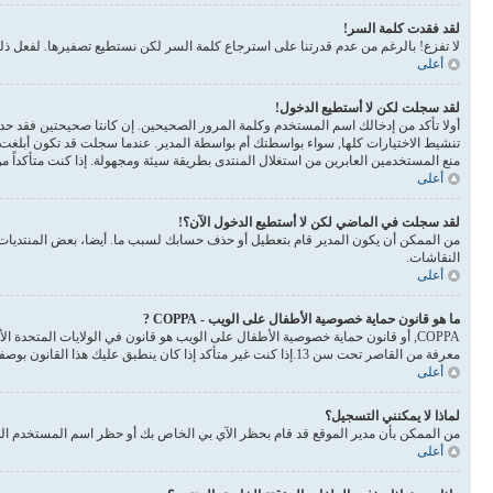
لقد فقدت كلمة السر!
لا تفزع! بالرغم من عدم قدرتنا على استرجاع كلمة السر لكن نستطيع تصفيرها. لفعل 
أعلى
لقد سجلت لكن لا أستطيع الدخول!
أولا تأكد من إدخالك اسم المستخدم وكلمة المرور الصحيحين. إن كانتا صحيحتين فقد حدث أحد أمرين. إذا 
تنشيط الاختيارات كلها, سواء بواسطتك أم بواسطة المدير. عندما سجلت قد تكون أبلغت 
منع المستخدمين العابرين من استغلال المنتدى بطريقة سيئة ومجهولة. إذا كنت متأكداً 
أعلى
لقد سجلت في الماضي لكن لا أستطيع الدخول الآن؟!
من الممكن أن يكون المدير قام بتعطيل أو حذف حسابك لسبب ما. أيضا، بعض المنتديات ت
النقاشات.
أعلى
ما هو قانون حماية خصوصية الأطفال على الويب - COPPA ?
معرفة من القاصر تحت سن 13.إذا كنت غير متأكد إذا كان ينطبق عليك هذا القانون بوصفك شخصا فالرجاء الانتباه بأن الموقع لا يقدم أي نصائح قانونية
أعلى
لماذا لا يمكنني التسجيل؟
من الممكن بأن مدير الموقع قد قام بحظر الآي بي الخاص بك أو حظر اسم المستخدم الذي
أعلى