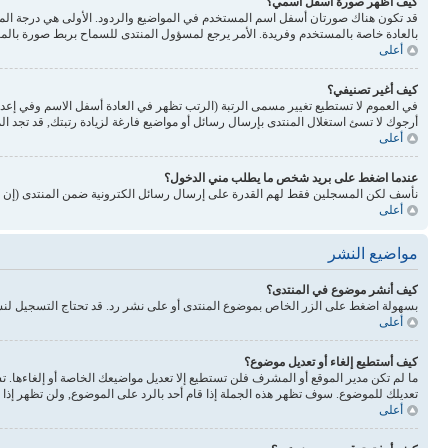
كيف أظهر صورة أسفل اسمي؟
بالعادة خاصة بالمستخدم وفريدة. الأمر يرجع لمسؤول المنتدى للسماح بربط صورة بالم
أعلى
كيف أغير تصنيفي؟
في العموم لا تستطيع تغيير مسمى الرتبة (الرتب تظهر في العادة أسفل الاسم وفي إع
أرجوك لا تسئ استغلال المنتدى بإرسال رسائل أو مواضيع فارغة لزيادة رتبتك, قد تجد 
أعلى
عندما اضغط على بريد شخص ما يطلب مني الدخول؟
نأسف لكن المسجلين فقط لهم القدرة على إرسال رسائل الكترونية ضمن المنتدى (إن كا
أعلى
مواضيع النشر
كيف أنشر موضوع في المنتدى؟
بسهولة اضغط على الزر الخاص بموضوع المنتدى أو على نشر رد. قد تحتاج التسجيل لن
أعلى
كيف أستطيع إلغاء أو تعديل موضوع؟
ما لم تكن مدير الموقع أو المشرف فلن تستطيع إلا تعديل مواضيعك الخاصة أو إلغاءها. 
تعديلك للموضوع. سوف تظهر هذه الجملة إذا قام أحد بالرد على الموضوع, ولن تظهر إذا ق
أعلى