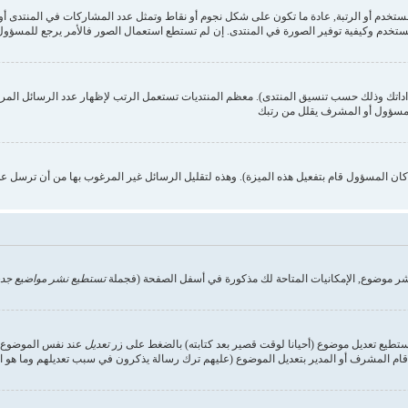
ستخدم وكيفية توفير الصورة في المنتدى. إن لم تستطع استعمال الصور فالأمر يرجع للمسؤول,
داداتك وذلك حسب تنسيق المنتدى). معظم المنتديات تستعمل الرتب لإظهار عدد الرسائل الم
المسؤول أو المشرف يقلل من رتبك
ن المسؤول قام بتفعيل هذه الميزة). وهذه لتقليل الرسائل غير المرغوب بها من أن ترسل ع
شر موضوع, الإمكانيات المتاحة لك مذكورة في أسفل الصفحة (فجملة
تستطيع نشر مواضيع جدي
تستطيع تعديل موضوع (أحيانا لوقت قصير بعد كتابته) بالضغط على زر
تعديل
عند نفس الموضوع. إ
ام المشرف أو المدير بتعديل الموضوع (عليهم ترك رسالة يذكرون في سبب تعديلهم وما هو التعد