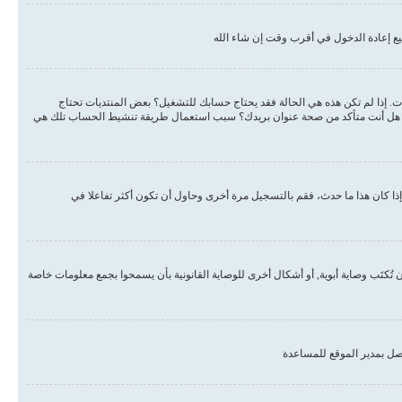
ع إعادة الدخول في أقرب وقت إن شاء الله
دات. إذا لم تكن هذه هي الحالة فقد يحتاج حسابك للتشغيل؟ بعض المنتديات تحتاج
لبريد هل أنت متأكد من صحة عنوان بريدك؟ سبب استعمال طريقة تنشيط الحساب تلك هي
ذا كان هذا ما حدث، فقم بالتسجيل مرة أخرى وحاول أن تكون أكثر تفاعلا في
, أو قانون حماية خصوصية الأطفال على الويب هو قانون في الولايات المتحدة الأمريكية صدر في عام 1998 يطلب من المواقع التي تجمع معلومات من القاصرين تحت سن 13 أن تُكتَب وصاية أبوية, أو أشكال أخرى للوصاية القانونية بأن يسمحوا بجمع معلومات خاصة
صل بمدير الموقع للمساعدة