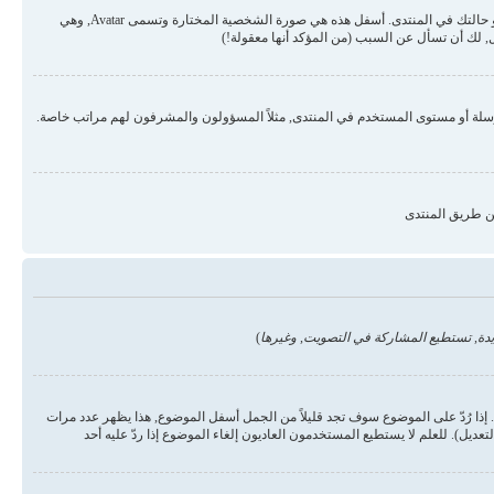
قد تكون هناك صورتان أسفل اسم المستخدم في المواضيع والردود. الأولى هي درجة المستخدم أو الرتبة, عادة ما تكون على شكل نجوم أو نقاط وتمثل عدد المشاركات في المنتدى أو حالتك في المنتدى. أسفل هذه هي صورة الشخصية المختارة وتسمى Avatar, وهي
 لك أن تسأل عن السبب (من المؤكد أنها معقولة!)
رسلة أو مستوى المستخدم في المنتدى, مثلاً المسؤولون والمشرفون لهم مراتب خاصة.
ن طريق المنتدى
دة, تستطيع المشاركة في التصويت, وغيرها
)
ذا رُدّ على الموضوع سوف تجد قليلاً من الجمل أسفل الموضوع, هذا يظهر عدد مرات
يل). للعلم لا يستطيع المستخدمون العاديون إلغاء الموضوع إذا ردّ عليه أحد