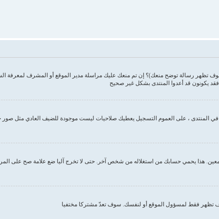
وف تظهر رسالة توضح منعك)؟ إن تم منعك عليك مراسلة مدير الموقع أو المشرف لمعرفة ال
فقد يكونون قد أعدوا المنتدى بشكل غير صحيح
ك في المنتدى ، على العموم التسجيل يعطيك صلاحيات ليست موجودة للضيف العادي مثل صور 
ين. هذا يحمي حسابك من استغلاله من شخص آخر. حتى لا تخرج آليا ضع علامة صح على المربع ا
تظهر فقط لمسؤول الموقع أو لنفسك. سوف تعدّ مشتركا مختفيا