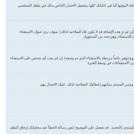
ة التوقيع آليا في كتاباتك كلها بتشغيل الاختيار الخاص بذلك في ملفك الشخصي
لم ترَ هذه الإضافة قد لا يكون لك الصلاحية لذلك). سوف ترى عنوان الاستفتاء
ة للاستفتاء, وهو يحدد من المسؤول
وع (وهي دائماً مرتبطة بالاستفتاء الذي تم وضعه). إن لم يجب أي شخص على الاستفتاء
وير الاستفتاءات في وسط الفترة
مدير المنتدى يمكنهم إعطاؤك الصلاحية لذلك. عليك الاتصال بهم
المنتدى بالتحديد . قد تحصل على التوضيح لنص رسالة الخطأ عند محاولتك إرفاق الملف