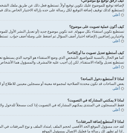
كيف أرفق توقيع مع موضوعي؟
لإضافة توقيع للموضوع عليك تكوين توقيع أولاً, تستطيع فعل ذلك عن طريق ملفك الشخ
(تستطيع كذلك توقيف إضافة التوقيع لكل رسالة على حده بإزالة الاختيار الخاص بذلك 
أعلى
كيف أكون عملية تصويت على موضوع؟
تستطيع تكوين استفتاء بكل سهولة, عند تكوين موضوع جديد (أو تعديل النشر الأول للم
واختيارين إضافيين (لإضافة اختيار أضف السؤال ثم اضغط على وصلة
أضف جواب
. تستطي
أعلى
كيف أستطيع تعديل تصويت ما أو إلغاءه؟
كما هو الحال بالنسبة للمواضيع, الشخص الذي وضع الاستفتاء هو الوحيد الذي يستطيع تع
تستطيع تعديل وإلغاء الاستفتاء, لكن إن أُجيب عليه فالمشرف والمسؤول هما الأشخاص ال
أعلى
لماذا لا أستطيع دخول الساحة؟
بعض الساحات قد تكون محددة الصلاحية لمجموعة معينة أو مسجلين معينين للاطلاع أو ا
أعلى
لماذا لا يمكنني المشاركة في التصويت؟
فقط المسجلون في المنتدى يمكنهم المشاركة في التصويت إذا كنت مسجلاً للدخول ولا 
أعلى
لماذا لا أستطيع إضافة المرفقات؟
لقد حدد مسؤول الموقع الحد الأقصى لحجم الملف ,امتداد الملف و نوع المرفقات في الم
, إذا لم تظهر لك رسالة ما فعليك الاتصال بمسؤول الموقع