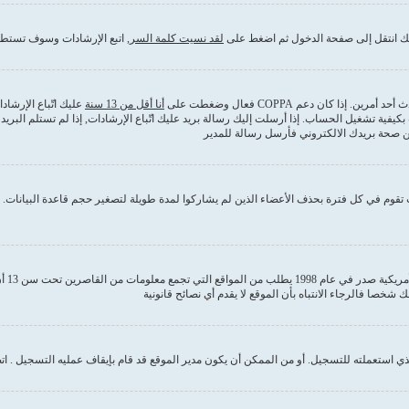
ذلك انتقل إلى صفحة الدخول ثم اضغط على
لقد نسيت كلمة السر
, اتبع الإرشادات وسوف تستطي
كان دعم COPPA فعال وضغطت على
أنا أقل من 13 سنة
عليك اتّباع الإرشا
بكيفية تشغيل الحساب. إذا أرسلت إليك رسالة بريد عليك اتّباع الإرشادات, إذا لم تستلم ا
من صحة بريدك الالكتروني فأرسل رسالة للمدير
قوم في كل فترة بحذف الأعضاء الذين لم يشاركوا لمدة طويلة لتصغير حجم قاعدة البيانات. إ
COPPA
 استعملته للتسجيل. أو من الممكن أن يكون مدير الموقع قد قام بإيقاف عمليه التسجيل . ات