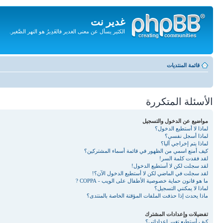
غدير نت
الكثير يسأل عن معنى الغدير فالغَدِيرُ هو النهر الصَّغير.
تجاهل
المحتويات
قائمة المنتديات
الأسئلة المتكررة
مواضيع عن الدخول والتسجيل
لماذا لا أستطيع الدخول؟
لماذا أسجل نفسي؟
لماذا يتم إخراجي آليا؟
كيف أمنع اسمي من الظهور في قائمة أسماء المشتركين؟
لقد فقدت كلمة السر!
لقد سجلت لكن لا أستطيع الدخول!
لقد سجلت في الماضي لكن لا أستطيع الدخول الآن؟!
ما هو قانون حماية خصوصية الأطفال على الويب - COPPA ?
لماذا لا يمكنني التسجيل؟
ماذا يحدث إذا حذفت الملفات المؤقتة الخاصة بالمنتدى؟
تفضيلات وإعدادات المشترك
كيف أستطيع تغيير إعداداتي؟