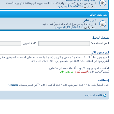
غدير خاص بجميع الإصدارات والإعلانات الخاصة بفريسكو ومناقشة تجارب الأعضاء
المشرفون:
ban2002si
,
المشرفين
غدير بدون عنوان
غدير عام
غدير عام لأي موضوع لم تجد له غديراً تضعه فيه
المشرفون:
EL_MALAK
,
المشرفين
تسجيل الدخول
اسم المستخدم:
كلمة المرور:
الموجودون الآن
الموجودون حالياً
9
:: 0 أعضاء و 0 مخفي و 9 زوار (هذه البيانات تعتمد على الأعضاء النشيطين خلال دقائق 5 ماضية)
أكثر وجود في المنتدى كان
899
في الخميس إبريل 30, 2026 7:35 am
الأعضاء الموجودون : لا يوجد أعضاء مسجلين متصلين
ألوان المجموعات:
المدير العام
,
مراقب عام
إحصائيات
عدد المشاركات
417
• عدد المواضيع
226
• عدد الأعضاء
229
• آخر عضو مسجل
jeernale
قائمة المنتديات