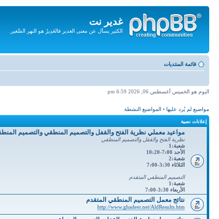
غدير نت
الكثير يسأل عن معنى الغدير فالغَدِيرُ هو النهر الصَّغير.
تجاهل
المحتويات
قائمة المنتديات
اليوم هو الخميس أغسطس 06, 2026 6:59 pm
مواضيع لم يُرد عليها
•
المواضيع النشطة
إعلانات نصية
مواعيد معملي نظرية الفتح والقفل والتصميم المنطقي والتصميم المنط
نظرية الفتح والققل والتصميم المنطقي
شعبة:1
الأحد 7:00-10:20
شعبة:2
الثلاثاء 3:30-7:00
التصميم المنطقي المتقدم
شعبة:1
الأربعاء 3:30-7:00
نتائج معمل التصميم المنطقي المتقدم
http://www.ghadeer.net/AldResults.htm