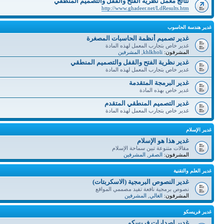
نتائج معمل نظرية الفتح والقفل والتصميم المنطقي
http://www.ghadeer.net/LdResults.htm
غدير هندسة الحاسوب
غدير تصميم أنظمة الحاسبات المصغرة
غدير خاص بتجارب المعمل لهذه المادة
المشرفون:
khlkholi
,
المشرفين
غدير نظرية الفتح والقفل والتصميم المنطقي
غدير خاص بتجارب المعمل لهذه المادة
غدير البرمجة المتقدمة
غدير خاص بهذه المادة
غدير التصميم المنطقي المتقدم
غدير خاص بتجارب المعمل لهذه المادة
غدير الإسلام
غدير هذا هو الإسلام
مقالات متنوعة تبين سماحة الإسلام
المشرفون:
الصقر
,
المشرفين
غدير العلم والتقنية
غدير النصوص البرمجية (الاسكربتات)
نصوص برمجية نافعة تفيد مصممي المواقع
المشرفون:
الغالي
,
المشرفين
غدير فريسكو
غدير إصدارات فريسكو