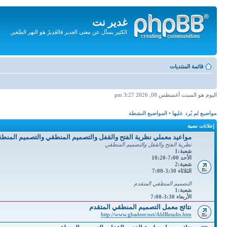
غدير نت
الكثير يسأل عن معنى الغدير فالغَدِيرُ هو النهر الصَّغير.
تجاهل
المحتويات
قائمة المنتديات
اليوم هو السبت أغسطس 08, 2026 3:27 pm
مواضيع لم يُرد عليها
•
المواضيع النشطة
إعلانات نصية
مواعيد معملي نظرية الفتح والقفل والتصميم المنطقي والتصميم المنط
نظرية الفتح والققل والتصميم المنطقي
شعبة:1
الأحد 7:00-10:20
شعبة:2
الثلاثاء 3:30-7:00
التصميم المنطقي المتقدم
شعبة:1
الأربعاء 3:30-7:00
نتائج معمل التصميم المنطقي المتقدم
http://www.ghadeer.net/AldResults.htm