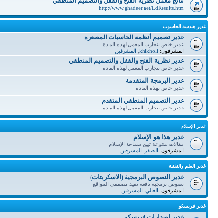
نتائج معمل نظرية الفتح والقفل والتصميم المنطقي
http://www.ghadeer.net/LdResults.htm
غدير هندسة الحاسوب
غدير تصميم أنظمة الحاسبات المصغرة
غدير خاص بتجارب المعمل لهذه المادة
المشرفون:
khlkholi
,
المشرفين
غدير نظرية الفتح والقفل والتصميم المنطقي
غدير خاص بتجارب المعمل لهذه المادة
غدير البرمجة المتقدمة
غدير خاص بهذه المادة
غدير التصميم المنطقي المتقدم
غدير خاص بتجارب المعمل لهذه المادة
غدير الإسلام
غدير هذا هو الإسلام
مقالات متنوعة تبين سماحة الإسلام
المشرفون:
الصقر
,
المشرفين
غدير العلم والتقنية
غدير النصوص البرمجية (الاسكربتات)
نصوص برمجية نافعة تفيد مصممي المواقع
المشرفون:
الغالي
,
المشرفين
غدير فريسكو
غدير إصدارات فريسكو