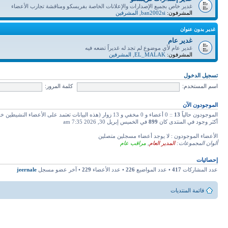
غدير خاص بجميع الإصدارات والإعلانات الخاصة بفريسكو ومناقشة تجارب الأعضاء
المشرفون:
ban2002si
,
المشرفين
غدير بدون عنوان
غدير عام
غدير عام لأي موضوع لم تجد له غديراً تضعه فيه
المشرفون:
EL_MALAK
,
المشرفين
تسجيل الدخول
اسم المستخدم:
كلمة المرور:
الموجودون الآن
الموجودون حالياً
13
:: 0 أعضاء و 0 مخفي و 13 زوار (هذه البيانات تعتمد على الأعضاء النشيطين خلال دقائق 5 ماضية)
أكثر وجود في المنتدى كان
899
في الخميس إبريل 30, 2026 7:35 am
الأعضاء الموجودون : لا يوجد أعضاء مسجلين متصلين
ألوان المجموعات:
المدير العام
,
مراقب عام
إحصائيات
عدد المشاركات
417
• عدد المواضيع
226
• عدد الأعضاء
229
• آخر عضو مسجل
jeernale
قائمة المنتديات