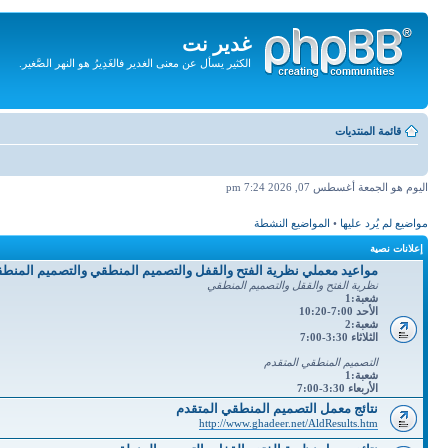
غدير نت
الكثير يسأل عن معنى الغدير فالغَدِيرُ هو النهر الصَّغير.
تجاهل
المحتويات
قائمة المنتديات
اليوم هو الجمعة أغسطس 07, 2026 7:24 pm
مواضيع لم يُرد عليها
•
المواضيع النشطة
إعلانات نصية
مواعيد معملي نظرية الفتح والقفل والتصميم المنطقي والتصميم المنط
نظرية الفتح والققل والتصميم المنطقي
شعبة:1
الأحد 7:00-10:20
شعبة:2
الثلاثاء 3:30-7:00
التصميم المنطقي المتقدم
شعبة:1
الأربعاء 3:30-7:00
نتائج معمل التصميم المنطقي المتقدم
http://www.ghadeer.net/AldResults.htm