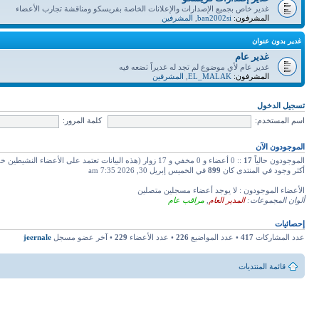
غدير خاص بجميع الإصدارات والإعلانات الخاصة بفريسكو ومناقشة تجارب الأعضاء
المشرفون:
ban2002si
,
المشرفين
غدير بدون عنوان
غدير عام
غدير عام لأي موضوع لم تجد له غديراً تضعه فيه
المشرفون:
EL_MALAK
,
المشرفين
تسجيل الدخول
اسم المستخدم:
كلمة المرور:
الموجودون الآن
الموجودون حالياً
17
:: 0 أعضاء و 0 مخفي و 17 زوار (هذه البيانات تعتمد على الأعضاء النشيطين خلال دقائق 5 ماضية)
أكثر وجود في المنتدى كان
899
في الخميس إبريل 30, 2026 7:35 am
الأعضاء الموجودون : لا يوجد أعضاء مسجلين متصلين
ألوان المجموعات:
المدير العام
,
مراقب عام
إحصائيات
عدد المشاركات
417
• عدد المواضيع
226
• عدد الأعضاء
229
• آخر عضو مسجل
jeernale
قائمة المنتديات