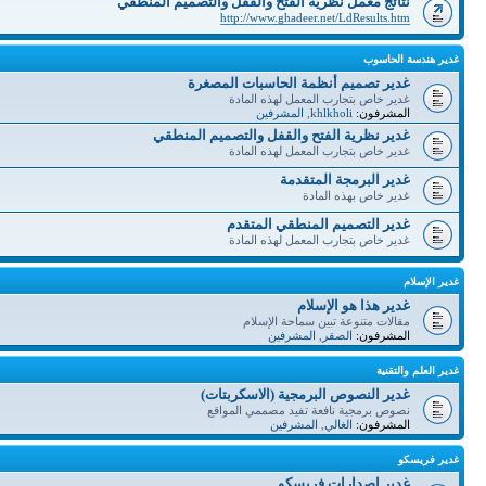
نتائج معمل نظرية الفتح والقفل والتصميم المنطقي
http://www.ghadeer.net/LdResults.htm
غدير هندسة الحاسوب
غدير تصميم أنظمة الحاسبات المصغرة
غدير خاص بتجارب المعمل لهذه المادة
المشرفون:
khlkholi
,
المشرفين
غدير نظرية الفتح والقفل والتصميم المنطقي
غدير خاص بتجارب المعمل لهذه المادة
غدير البرمجة المتقدمة
غدير خاص بهذه المادة
غدير التصميم المنطقي المتقدم
غدير خاص بتجارب المعمل لهذه المادة
غدير الإسلام
غدير هذا هو الإسلام
مقالات متنوعة تبين سماحة الإسلام
المشرفون:
الصقر
,
المشرفين
غدير العلم والتقنية
غدير النصوص البرمجية (الاسكربتات)
نصوص برمجية نافعة تفيد مصممي المواقع
المشرفون:
الغالي
,
المشرفين
غدير فريسكو
غدير إصدارات فريسكو