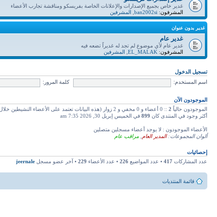
غدير خاص بجميع الإصدارات والإعلانات الخاصة بفريسكو ومناقشة تجارب الأعضاء
المشرفون:
ban2002si
,
المشرفين
غدير بدون عنوان
غدير عام
غدير عام لأي موضوع لم تجد له غديراً تضعه فيه
المشرفون:
EL_MALAK
,
المشرفين
تسجيل الدخول
اسم المستخدم:
كلمة المرور:
الموجودون الآن
الموجودون حالياً
2
:: 0 أعضاء و 0 مخفي و 2 زوار (هذه البيانات تعتمد على الأعضاء النشيطين خلال دقائق 5 ماضية)
أكثر وجود في المنتدى كان
899
في الخميس إبريل 30, 2026 7:35 am
الأعضاء الموجودون : لا يوجد أعضاء مسجلين متصلين
ألوان المجموعات:
المدير العام
,
مراقب عام
إحصائيات
عدد المشاركات
417
• عدد المواضيع
226
• عدد الأعضاء
229
• آخر عضو مسجل
jeernale
قائمة المنتديات