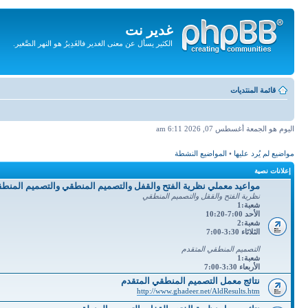
غدير نت
الكثير يسأل عن معنى الغدير فالغَدِيرُ هو النهر الصَّغير.
تجاهل
المحتويات
قائمة المنتديات
اليوم هو الجمعة أغسطس 07, 2026 6:11 am
مواضيع لم يُرد عليها
•
المواضيع النشطة
إعلانات نصية
مواعيد معملي نظرية الفتح والقفل والتصميم المنطقي والتصميم المنط
نظرية الفتح والققل والتصميم المنطقي
شعبة:1
الأحد 7:00-10:20
شعبة:2
الثلاثاء 3:30-7:00
التصميم المنطقي المتقدم
شعبة:1
الأربعاء 3:30-7:00
نتائج معمل التصميم المنطقي المتقدم
http://www.ghadeer.net/AldResults.htm