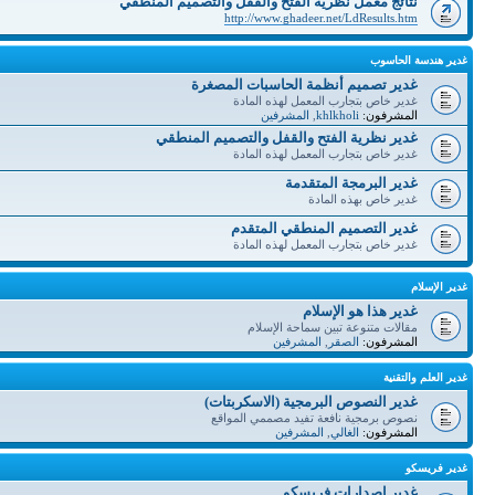
نتائج معمل نظرية الفتح والقفل والتصميم المنطقي
http://www.ghadeer.net/LdResults.htm
غدير هندسة الحاسوب
غدير تصميم أنظمة الحاسبات المصغرة
غدير خاص بتجارب المعمل لهذه المادة
المشرفون:
khlkholi
,
المشرفين
غدير نظرية الفتح والقفل والتصميم المنطقي
غدير خاص بتجارب المعمل لهذه المادة
غدير البرمجة المتقدمة
غدير خاص بهذه المادة
غدير التصميم المنطقي المتقدم
غدير خاص بتجارب المعمل لهذه المادة
غدير الإسلام
غدير هذا هو الإسلام
مقالات متنوعة تبين سماحة الإسلام
المشرفون:
الصقر
,
المشرفين
غدير العلم والتقنية
غدير النصوص البرمجية (الاسكربتات)
نصوص برمجية نافعة تفيد مصممي المواقع
المشرفون:
الغالي
,
المشرفين
غدير فريسكو
غدير إصدارات فريسكو