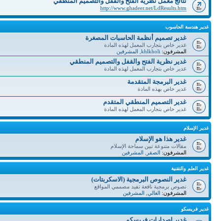
نتائج معمل نظرية الفتح والقفل والتصميم المنطقي
http://www.ghadeer.net/LdResults.htm
غدير هندسة الحاسوب
غدير تصميم أنظمة الحاسبات المصغرة
غدير خاص بتجارب المعمل لهذه المادة
المشرفون:
khlkholi
,
المشرفين
غدير نظرية الفتح والقفل والتصميم المنطقي
غدير خاص بتجارب المعمل لهذه المادة
غدير البرمجة المتقدمة
غدير خاص بهذه المادة
غدير التصميم المنطقي المتقدم
غدير خاص بتجارب المعمل لهذه المادة
غدير الإسلام
غدير هذا هو الإسلام
مقالات متنوعة تبين سماحة الإسلام
المشرفون:
الصقر
,
المشرفين
غدير العلم والتقنية
غدير النصوص البرمجية (الاسكربتات)
نصوص برمجية نافعة تفيد مصممي المواقع
المشرفون:
الغالي
,
المشرفين
غدير فريسكو
غدير إصدارات فريسكو