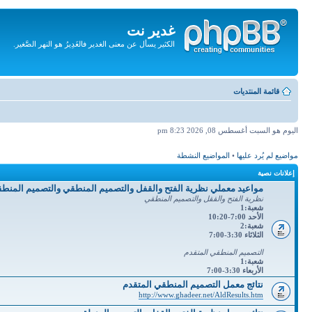
غدير نت
الكثير يسأل عن معنى الغدير فالغَدِيرُ هو النهر الصَّغير.
تجاهل
المحتويات
قائمة المنتديات
اليوم هو السبت أغسطس 08, 2026 8:23 pm
مواضيع لم يُرد عليها
•
المواضيع النشطة
إعلانات نصية
مواعيد معملي نظرية الفتح والقفل والتصميم المنطقي والتصميم المنط
نظرية الفتح والققل والتصميم المنطقي
شعبة:1
الأحد 7:00-10:20
شعبة:2
الثلاثاء 3:30-7:00
التصميم المنطقي المتقدم
شعبة:1
الأربعاء 3:30-7:00
نتائج معمل التصميم المنطقي المتقدم
http://www.ghadeer.net/AldResults.htm