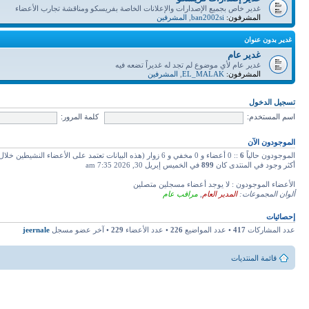
غدير خاص بجميع الإصدارات والإعلانات الخاصة بفريسكو ومناقشة تجارب الأعضاء
المشرفون:
ban2002si
,
المشرفين
غدير بدون عنوان
غدير عام
غدير عام لأي موضوع لم تجد له غديراً تضعه فيه
المشرفون:
EL_MALAK
,
المشرفين
تسجيل الدخول
اسم المستخدم:
كلمة المرور:
الموجودون الآن
الموجودون حالياً
6
:: 0 أعضاء و 0 مخفي و 6 زوار (هذه البيانات تعتمد على الأعضاء النشيطين خلال دقائق 5 ماضية)
أكثر وجود في المنتدى كان
899
في الخميس إبريل 30, 2026 7:35 am
الأعضاء الموجودون : لا يوجد أعضاء مسجلين متصلين
ألوان المجموعات:
المدير العام
,
مراقب عام
إحصائيات
عدد المشاركات
417
• عدد المواضيع
226
• عدد الأعضاء
229
• آخر عضو مسجل
jeernale
قائمة المنتديات