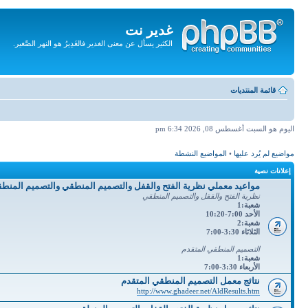
غدير نت
الكثير يسأل عن معنى الغدير فالغَدِيرُ هو النهر الصَّغير.
تجاهل
المحتويات
قائمة المنتديات
اليوم هو السبت أغسطس 08, 2026 6:34 pm
مواضيع لم يُرد عليها
•
المواضيع النشطة
إعلانات نصية
مواعيد معملي نظرية الفتح والقفل والتصميم المنطقي والتصميم المنط
نظرية الفتح والققل والتصميم المنطقي
شعبة:1
الأحد 7:00-10:20
شعبة:2
الثلاثاء 3:30-7:00
التصميم المنطقي المتقدم
شعبة:1
الأربعاء 3:30-7:00
نتائج معمل التصميم المنطقي المتقدم
http://www.ghadeer.net/AldResults.htm