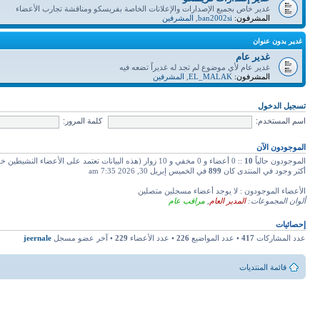
غدير خاص بجميع الإصدارات والإعلانات الخاصة بفريسكو ومناقشة تجارب الأعضاء
المشرفون:
ban2002si
,
المشرفين
غدير بدون عنوان
غدير عام
غدير عام لأي موضوع لم تجد له غديراً تضعه فيه
المشرفون:
EL_MALAK
,
المشرفين
تسجيل الدخول
اسم المستخدم:
كلمة المرور:
الموجودون الآن
الموجودون حالياً
10
:: 0 أعضاء و 0 مخفي و 10 زوار (هذه البيانات تعتمد على الأعضاء النشيطين خلال دقائق 5 ماضية)
أكثر وجود في المنتدى كان
899
في الخميس إبريل 30, 2026 7:35 am
الأعضاء الموجودون : لا يوجد أعضاء مسجلين متصلين
ألوان المجموعات:
المدير العام
,
مراقب عام
إحصائيات
عدد المشاركات
417
• عدد المواضيع
226
• عدد الأعضاء
229
• آخر عضو مسجل
jeernale
قائمة المنتديات