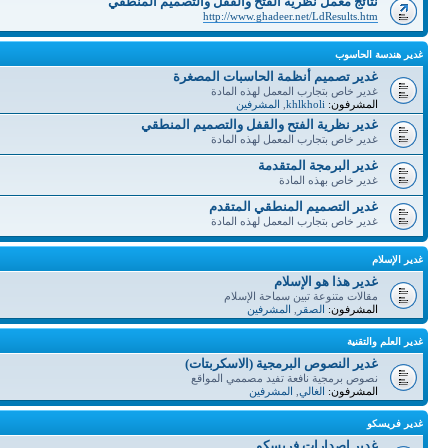
نتائج معمل نظرية الفتح والقفل والتصميم المنطقي
http://www.ghadeer.net/LdResults.htm
غدير هندسة الحاسوب
غدير تصميم أنظمة الحاسبات المصغرة
غدير خاص بتجارب المعمل لهذه المادة
المشرفون:
khlkholi
,
المشرفين
غدير نظرية الفتح والقفل والتصميم المنطقي
غدير خاص بتجارب المعمل لهذه المادة
غدير البرمجة المتقدمة
غدير خاص بهذه المادة
غدير التصميم المنطقي المتقدم
غدير خاص بتجارب المعمل لهذه المادة
غدير الإسلام
غدير هذا هو الإسلام
مقالات متنوعة تبين سماحة الإسلام
المشرفون:
الصقر
,
المشرفين
غدير العلم والتقنية
غدير النصوص البرمجية (الاسكربتات)
نصوص برمجية نافعة تفيد مصممي المواقع
المشرفون:
الغالي
,
المشرفين
غدير فريسكو
غدير إصدارات فريسكو