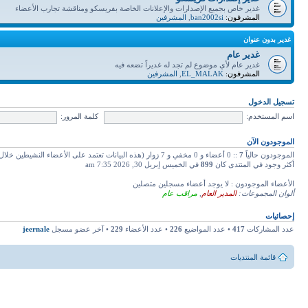
غدير خاص بجميع الإصدارات والإعلانات الخاصة بفريسكو ومناقشة تجارب الأعضاء
المشرفون:
ban2002si
,
المشرفين
غدير بدون عنوان
غدير عام
غدير عام لأي موضوع لم تجد له غديراً تضعه فيه
المشرفون:
EL_MALAK
,
المشرفين
تسجيل الدخول
اسم المستخدم:
كلمة المرور:
الموجودون الآن
الموجودون حالياً
7
:: 0 أعضاء و 0 مخفي و 7 زوار (هذه البيانات تعتمد على الأعضاء النشيطين خلال دقائق 5 ماضية)
أكثر وجود في المنتدى كان
899
في الخميس إبريل 30, 2026 7:35 am
الأعضاء الموجودون : لا يوجد أعضاء مسجلين متصلين
ألوان المجموعات:
المدير العام
,
مراقب عام
إحصائيات
عدد المشاركات
417
• عدد المواضيع
226
• عدد الأعضاء
229
• آخر عضو مسجل
jeernale
قائمة المنتديات