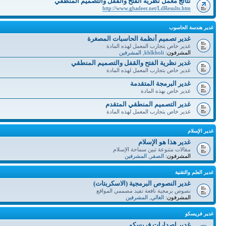
نتائج معمل نظرية الفتح والقفل والتصميم المنطقي
http://www.ghadeer.net/LdResults.htm
غدير هندسة الحاسوب
غدير تصميم أنظمة الحاسبات المصغرة
غدير خاص بتجارب المعمل لهذه المادة
المشرفون:
khlkholi
,
المشرفين
غدير نظرية الفتح والقفل والتصميم المنطقي
غدير خاص بتجارب المعمل لهذه المادة
غدير البرمجة المتقدمة
غدير خاص بهذه المادة
غدير التصميم المنطقي المتقدم
غدير خاص بتجارب المعمل لهذه المادة
غدير الإسلام
غدير هذا هو الإسلام
مقالات متنوعة تبين سماحة الإسلام
المشرفون:
الصقر
,
المشرفين
غدير العلم والتقنية
غدير النصوص البرمجية (الاسكربتات)
نصوص برمجية نافعة تفيد مصممي المواقع
المشرفون:
الغالي
,
المشرفين
غدير فريسكو
غدير إصدارات فريسكو