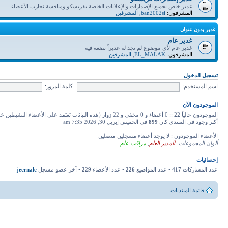
غدير خاص بجميع الإصدارات والإعلانات الخاصة بفريسكو ومناقشة تجارب الأعضاء
المشرفون:
ban2002si
,
المشرفين
غدير بدون عنوان
غدير عام
غدير عام لأي موضوع لم تجد له غديراً تضعه فيه
المشرفون:
EL_MALAK
,
المشرفين
تسجيل الدخول
اسم المستخدم:
كلمة المرور:
الموجودون الآن
الموجودون حالياً
22
:: 0 أعضاء و 0 مخفي و 22 زوار (هذه البيانات تعتمد على الأعضاء النشيطين خلال دقائق 5 ماضية)
أكثر وجود في المنتدى كان
899
في الخميس إبريل 30, 2026 7:35 am
الأعضاء الموجودون : لا يوجد أعضاء مسجلين متصلين
ألوان المجموعات:
المدير العام
,
مراقب عام
إحصائيات
عدد المشاركات
417
• عدد المواضيع
226
• عدد الأعضاء
229
• آخر عضو مسجل
jeernale
قائمة المنتديات