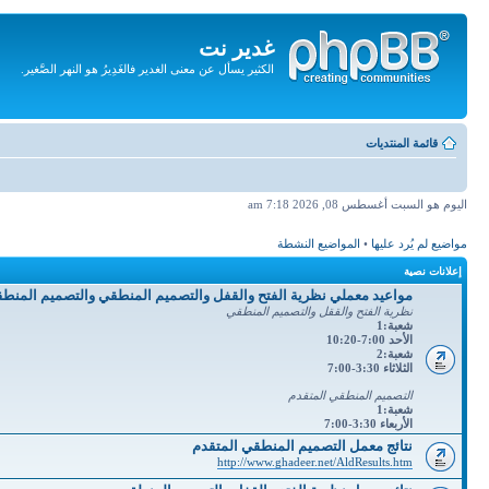
غدير نت
الكثير يسأل عن معنى الغدير فالغَدِيرُ هو النهر الصَّغير.
تجاهل
المحتويات
قائمة المنتديات
اليوم هو السبت أغسطس 08, 2026 7:18 am
مواضيع لم يُرد عليها
•
المواضيع النشطة
إعلانات نصية
مواعيد معملي نظرية الفتح والقفل والتصميم المنطقي والتصميم المنط
نظرية الفتح والققل والتصميم المنطقي
شعبة:1
الأحد 7:00-10:20
شعبة:2
الثلاثاء 3:30-7:00
التصميم المنطقي المتقدم
شعبة:1
الأربعاء 3:30-7:00
نتائج معمل التصميم المنطقي المتقدم
http://www.ghadeer.net/AldResults.htm