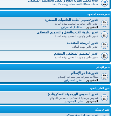
نتائج معمل نظرية الفتح والقفل والتصميم المنطقي
http://www.ghadeer.net/LdResults.htm
غدير هندسة الحاسوب
غدير تصميم أنظمة الحاسبات المصغرة
غدير خاص بتجارب المعمل لهذه المادة
المشرفون:
khlkholi
,
المشرفين
غدير نظرية الفتح والقفل والتصميم المنطقي
غدير خاص بتجارب المعمل لهذه المادة
غدير البرمجة المتقدمة
غدير خاص بهذه المادة
غدير التصميم المنطقي المتقدم
غدير خاص بتجارب المعمل لهذه المادة
غدير الإسلام
غدير هذا هو الإسلام
مقالات متنوعة تبين سماحة الإسلام
المشرفون:
الصقر
,
المشرفين
غدير العلم والتقنية
غدير النصوص البرمجية (الاسكربتات)
نصوص برمجية نافعة تفيد مصممي المواقع
المشرفون:
الغالي
,
المشرفين
غدير فريسكو
غدير إصدارات فريسكو