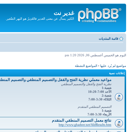
غدير نت
الكثير يسأل عن معنى الغدير فالغَدِيرُ هو النهر الصَّغير.
تجاهل
المحتويات
قائمة المنتديات
اليوم هو الخميس أغسطس 06, 2026 1:20 pm
مواضيع لم يُرد عليها
•
المواضيع النشطة
إعلانات نصية
مواعيد معملي نظرية الفتح والقفل والتصميم المنطقي والتصميم المنط
نظرية الفتح والققل والتصميم المنطقي
شعبة:1
الأحد 7:00-10:20
شعبة:2
الثلاثاء 3:30-7:00
التصميم المنطقي المتقدم
شعبة:1
الأربعاء 3:30-7:00
نتائج معمل التصميم المنطقي المتقدم
http://www.ghadeer.net/AldResults.htm