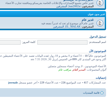
غدير خاص بجميع الإصدارات والإعلانات الخاصة بفريسكو ومناقشة تجارب الأعضاء
المشرفون:
ban2002si
,
المشرفين
غدير بدون عنوان
غدير عام
غدير عام لأي موضوع لم تجد له غديراً تضعه فيه
المشرفون:
EL_MALAK
,
المشرفين
تسجيل الدخول
اسم المستخدم:
كلمة المرور:
الموجودون الآن
الموجودون حالياً
18
:: 0 أعضاء و 0 مخفي و 18 زوار (هذه البيانات تعتمد على الأعضاء النشيطين خلال دقائق 5 ماضية)
أكثر وجود في المنتدى كان
899
في الخميس إبريل 30, 2026 7:35 am
الأعضاء الموجودون : لا يوجد أعضاء مسجلين متصلين
ألوان المجموعات:
المدير العام
,
مراقب عام
إحصائيات
عدد المشاركات
417
• عدد المواضيع
226
• عدد الأعضاء
229
• آخر عضو مسجل
jeernale
قائمة المنتديات