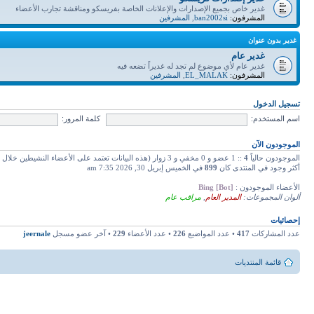
غدير خاص بجميع الإصدارات والإعلانات الخاصة بفريسكو ومناقشة تجارب الأعضاء
المشرفون:
ban2002si
,
المشرفين
غدير بدون عنوان
غدير عام
غدير عام لأي موضوع لم تجد له غديراً تضعه فيه
المشرفون:
EL_MALAK
,
المشرفين
تسجيل الدخول
اسم المستخدم:
كلمة المرور:
الموجودون الآن
الموجودون حالياً
4
:: 1 عضو و 0 مخفي و 3 زوار (هذه البيانات تعتمد على الأعضاء النشيطين خلال دقائق 5 ماضية)
أكثر وجود في المنتدى كان
899
في الخميس إبريل 30, 2026 7:35 am
الأعضاء الموجودون :
Bing [Bot]
ألوان المجموعات:
المدير العام
,
مراقب عام
إحصائيات
عدد المشاركات
417
• عدد المواضيع
226
• عدد الأعضاء
229
• آخر عضو مسجل
jeernale
قائمة المنتديات