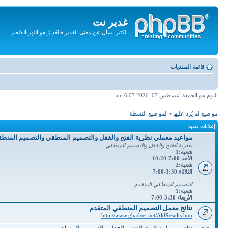
غدير نت
الكثير يسأل عن معنى الغدير فالغَدِيرُ هو النهر الصَّغير.
تجاهل
المحتويات
قائمة المنتديات
اليوم هو الجمعة أغسطس 07, 2026 6:07 am
مواضيع لم يُرد عليها
•
المواضيع النشطة
إعلانات نصية
مواعيد معملي نظرية الفتح والقفل والتصميم المنطقي والتصميم المنط
نظرية الفتح والققل والتصميم المنطقي
شعبة:1
الأحد 7:00-10:20
شعبة:2
الثلاثاء 3:30-7:00
التصميم المنطقي المتقدم
شعبة:1
الأربعاء 3:30-7:00
نتائج معمل التصميم المنطقي المتقدم
http://www.ghadeer.net/AldResults.htm