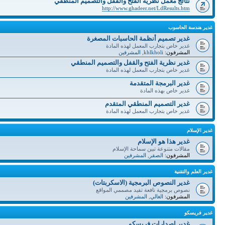
نتائج معمل نظرية الفتح والقفل والتصميم المنطقي
http://www.ghadeer.net/LdResults.htm
غدير هندسة الحاسوب
غدير تصميم أنظمة الحاسبات المصغرة
غدير خاص بتجارب المعمل لهذه المادة
المشرفون:
khlkholi
,
المشرفين
غدير نظرية الفتح والقفل والتصميم المنطقي
غدير خاص بتجارب المعمل لهذه المادة
غدير البرمجة المتقدمة
غدير خاص بهذه المادة
غدير التصميم المنطقي المتقدم
غدير خاص بتجارب المعمل لهذه المادة
غدير الإسلام
غدير هذا هو الإسلام
مقالات متنوعة تبين سماحة الإسلام
المشرفون:
الصقر
,
المشرفين
غدير العلم والتقنية
غدير النصوص البرمجية (الاسكربتات)
نصوص برمجية نافعة تفيد مصممي المواقع
المشرفون:
الغالي
,
المشرفين
غدير فريسكو
غدير إصدارات فريسكو