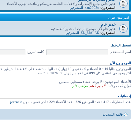
غدير خاص بجميع الإصدارات والإعلانات الخاصة بفريسكو ومناقشة تجارب الأعضاء
المشرفون:
ban2002si
,
المشرفين
غدير بدون عنوان
غدير عام
غدير عام لأي موضوع لم تجد له غديراً تضعه فيه
المشرفون:
EL_MALAK
,
المشرفين
تسجيل الدخول
اسم المستخدم:
كلمة المرور:
الموجودون الآن
الموجودون حالياً
10
:: 0 أعضاء و 0 مخفي و 10 زوار (هذه البيانات تعتمد على الأعضاء النشيطين خلال دقائق 5 ماضية)
أكثر وجود في المنتدى كان
899
في الخميس إبريل 30, 2026 7:35 am
الأعضاء الموجودون : لا يوجد أعضاء مسجلين متصلين
ألوان المجموعات:
المدير العام
,
مراقب عام
إحصائيات
عدد المشاركات
417
• عدد المواضيع
226
• عدد الأعضاء
229
• آخر عضو مسجل
jeernale
قائمة المنتديات