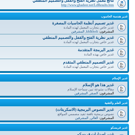
نتائج معمل نظرية الفتح والقفل والتصميم المنطقي
http://www.ghadeer.net/LdResults.htm
غدير هندسة الحاسوب
غدير تصميم أنظمة الحاسبات المصغرة
غدير خاص بتجارب المعمل لهذه المادة
المشرفون:
khlkholi
,
المشرفين
غدير نظرية الفتح والقفل والتصميم المنطقي
غدير خاص بتجارب المعمل لهذه المادة
غدير البرمجة المتقدمة
غدير خاص بهذه المادة
غدير التصميم المنطقي المتقدم
غدير خاص بتجارب المعمل لهذه المادة
غدير الإسلام
غدير هذا هو الإسلام
مقالات متنوعة تبين سماحة الإسلام
المشرفون:
الصقر
,
المشرفين
غدير العلم والتقنية
غدير النصوص البرمجية (الاسكربتات)
نصوص برمجية نافعة تفيد مصممي المواقع
المشرفون:
الغالي
,
المشرفين
غدير فريسكو
غدير إصدارات فريسكو