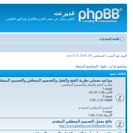
غدير نت
الكثير يسأل عن معنى الغدير فالغَدِيرُ هو النهر الصَّغير.
تجاهل
المحتويات
قائمة المنتديات
اليوم هو السبت أغسطس 08, 2026 4:24 pm
مواضيع لم يُرد عليها
•
المواضيع النشطة
إعلانات نصية
مواعيد معملي نظرية الفتح والقفل والتصميم المنطقي والتصميم المنط
نظرية الفتح والققل والتصميم المنطقي
شعبة:1
الأحد 7:00-10:20
شعبة:2
الثلاثاء 3:30-7:00
التصميم المنطقي المتقدم
شعبة:1
الأربعاء 3:30-7:00
نتائج معمل التصميم المنطقي المتقدم
http://www.ghadeer.net/AldResults.htm