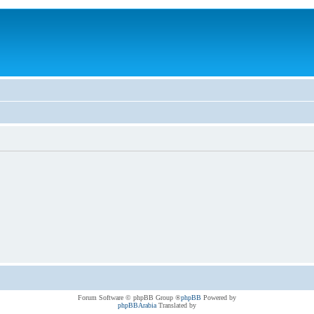
® Forum Software © phpBB Group
phpBB
Powered by
phpBBArabia
Translated by