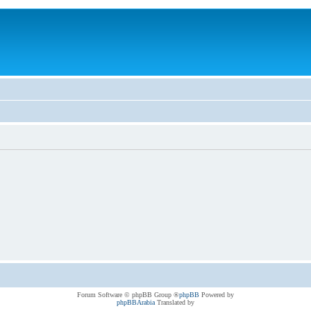
® Forum Software © phpBB Group
phpBB
Powered by
phpBBArabia
Translated by