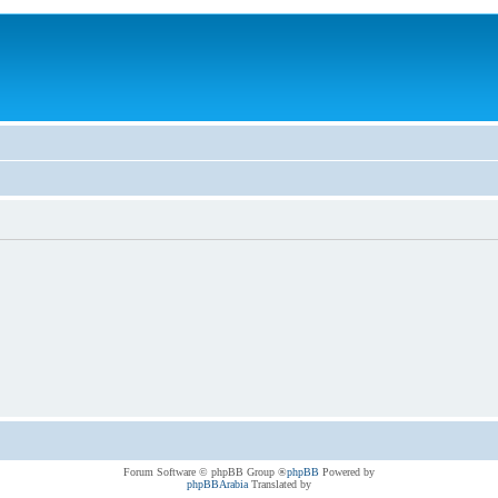
® Forum Software © phpBB Group
phpBB
Powered by
phpBBArabia
Translated by