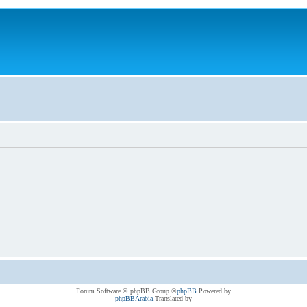
® Forum Software © phpBB Group
phpBB
Powered by
phpBBArabia
Translated by