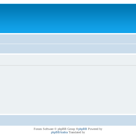
® Forum Software © phpBB Group
phpBB
Powered by
phpBBArabia
Translated by