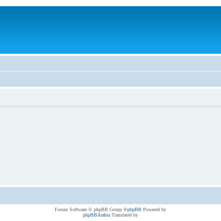
® Forum Software © phpBB Group
phpBB
Powered by
phpBBArabia
Translated by