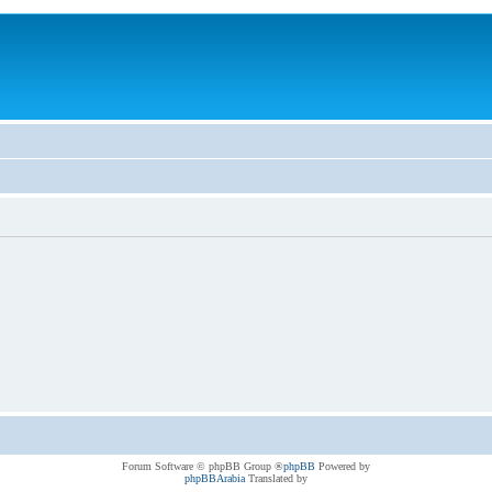
® Forum Software © phpBB Group
phpBB
Powered by
phpBBArabia
Translated by