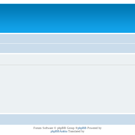
® Forum Software © phpBB Group
phpBB
Powered by
phpBBArabia
Translated by