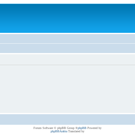
® Forum Software © phpBB Group
phpBB
Powered by
phpBBArabia
Translated by