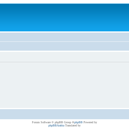
® Forum Software © phpBB Group
phpBB
Powered by
phpBBArabia
Translated by