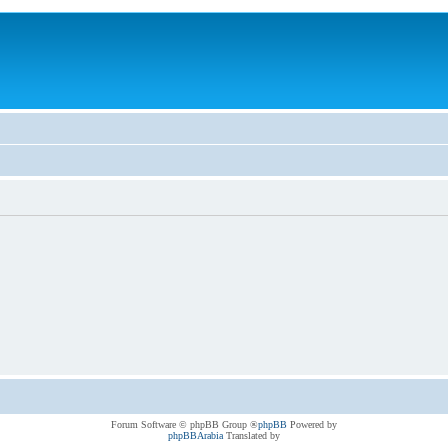
® Forum Software © phpBB Group
phpBB
Powered by
phpBBArabia
Translated by