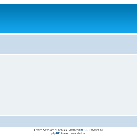
® Forum Software © phpBB Group
phpBB
Powered by
phpBBArabia
Translated by