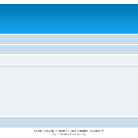
® Forum Software © phpBB Group
phpBB
Powered by
phpBBArabia
Translated by