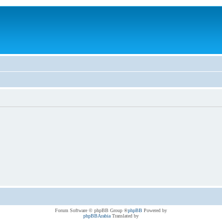
® Forum Software © phpBB Group
phpBB
Powered by
phpBBArabia
Translated by