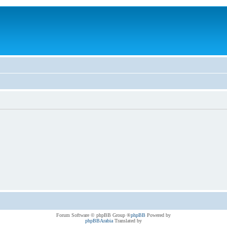
® Forum Software © phpBB Group
phpBB
Powered by
phpBBArabia
Translated by