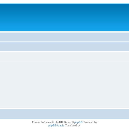
® Forum Software © phpBB Group
phpBB
Powered by
phpBBArabia
Translated by