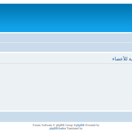
ة للأعضاء
® Forum Software © phpBB Group
phpBB
Powered by
phpBBArabia
Translated by