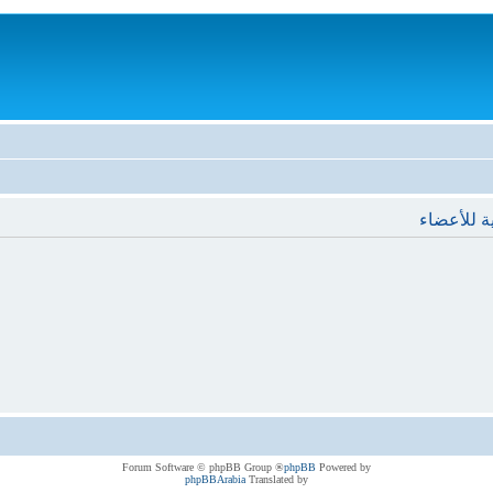
ة للأعضاء
® Forum Software © phpBB Group
phpBB
Powered by
phpBBArabia
Translated by