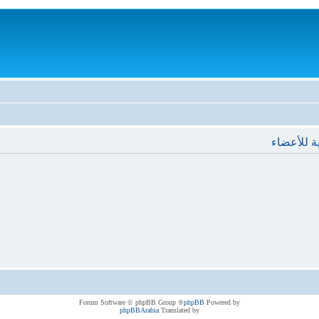
ة للأعضاء
® Forum Software © phpBB Group
phpBB
Powered by
phpBBArabia
Translated by