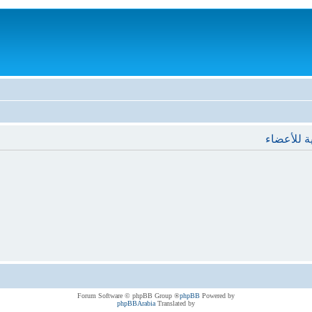
ة للأعضاء
® Forum Software © phpBB Group
phpBB
Powered by
phpBBArabia
Translated by