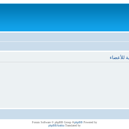
ة للأعضاء
® Forum Software © phpBB Group
phpBB
Powered by
phpBBArabia
Translated by