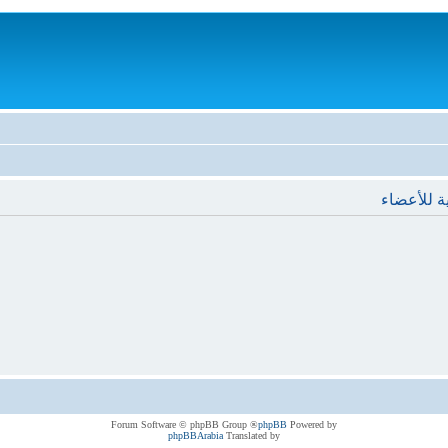
ة للأعضاء
® Forum Software © phpBB Group
phpBB
Powered by
phpBBArabia
Translated by