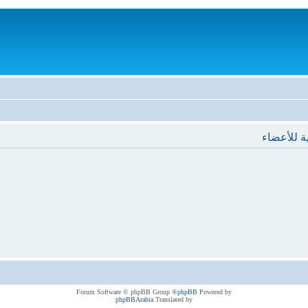
ة للأعضاء
® Forum Software © phpBB Group
phpBB
Powered by
phpBBArabia
Translated by