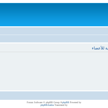
ة للأعضاء
® Forum Software © phpBB Group
phpBB
Powered by
phpBBArabia
Translated by