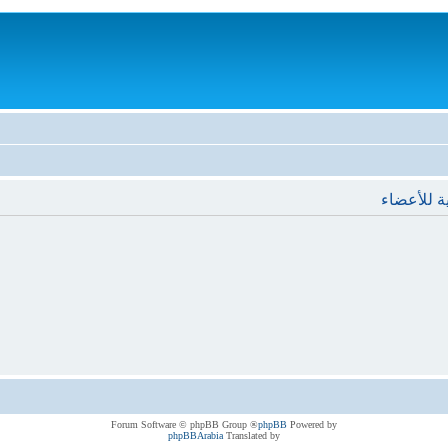
ة للأعضاء
® Forum Software © phpBB Group
phpBB
Powered by
phpBBArabia
Translated by